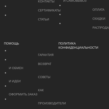
И САМОВЫВОЗ	
			    		КОНТАКТЫ			    	
			    		СЕРТИФИКАТЫ			    	
			    		СТАТЬИ			    	
ПОМОЩЬ
ПОЛИТИКА
КОНФИДЕНЦИАЛЬНОСТИ
			    		ГАРАНТИЯ			    	
			    		ВОЗВРАТ 
И ОБМЕН			    	
			    		СОВЕТЫ 
И ИДЕИ			    	
			    		КАК 
ОФОРМИТЬ ЗАКАЗ			    	
			    		ПРОИЗВОДИТЕЛИ			    	