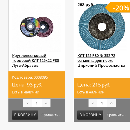
268 руб.
-20%
Круг лепестковый
КЛТ 125 Р80 № 352 72
торцевой КЛТ 125х22 Р80
сегмента для нерж
Луга-Абразив
Цирконий Профоснастка
Код товара: 0008095
Цена:
93
Цена:
215
руб.
руб.
Есть в наличии
Есть в наличии
В КОРЗИНУ
В КОРЗИНУ
Сравнить ›
Сравнить ›