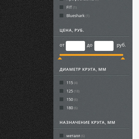
FIT
(1)
Blueshark
(1)
ЦЕНА, РУБ.
от
до
руб.
ДИАМЕТР КРУГА, ММ
115
(4)
125
(18)
150
(6)
180
(6)
НАЗНАЧЕНИЕ КРУГА, ММ
металл
(6)