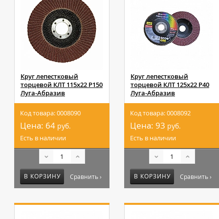
Круг лепестковый
Круг лепестковый
торцевой КЛТ 115х22 Р150
торцевой КЛТ 125х22 Р40
Луга-Абразив
Луга-Абразив
Код товара: 0008090
Код товара: 0008092
Цена:
64
Цена:
93
руб.
руб.
Есть в наличии
Есть в наличии
В КОРЗИНУ
В КОРЗИНУ
Сравнить ›
Сравнить ›