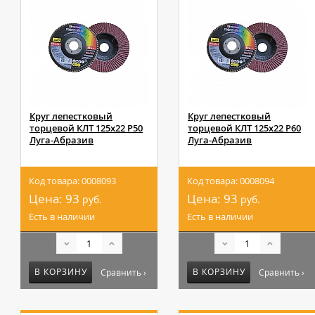
Круг лепестковый
Круг лепестковый
торцевой КЛТ 125х22 Р50
торцевой КЛТ 125х22 Р60
Луга-Абразив
Луга-Абразив
Код товара: 0008093
Код товара: 0008094
Цена:
93
Цена:
93
руб.
руб.
Есть в наличии
Есть в наличии
В КОРЗИНУ
В КОРЗИНУ
Сравнить ›
Сравнить ›