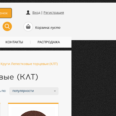
Вход
|
Регистрация
вонок
Корзина:
пусто
КОНТАКТЫ
РАСПРОДАЖА
»
Круги Лепестковые торцевые (КЛТ)
вые (КЛТ)
 по:
популярности