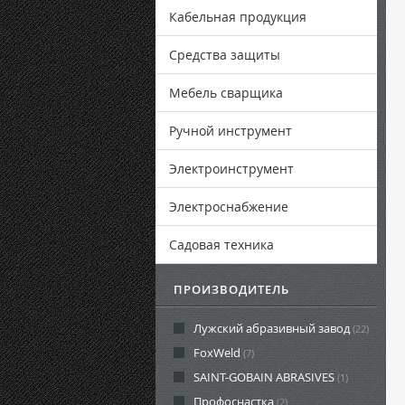
Кабельная продукция
Средства защиты
Мебель сварщика
Ручной инструмент
Электроинструмент
Электроснабжение
Садовая техника
ПРОИЗВОДИТЕЛЬ
Лужский абразивный завод
(22)
FoxWeld
(7)
SAINT-GOBAIN ABRASIVES
(1)
Профоснастка
(2)