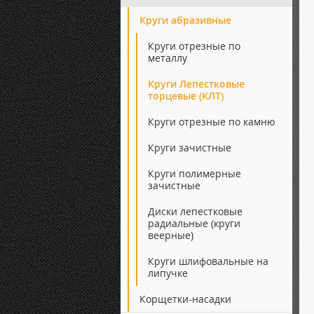
Круги абразивные
Круги отрезные по
металлу
Круги Лепестковые
торцевые (КЛТ)
Круги отрезные по камню
Круги зачистные
Круги полимерные
зачистные
Диски лепестковые
радиальные (круги
веерные)
Круги шлифовальные на
липучке
Корщетки-насадки