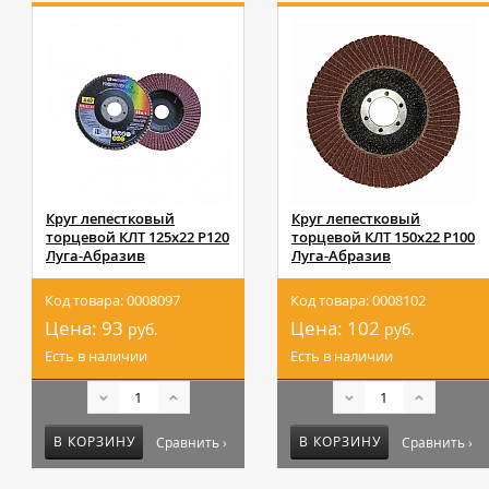
Круг лепестковый
Круг лепестковый
торцевой КЛТ 125х22 Р120
торцевой КЛТ 150х22 Р100
Луга-Абразив
Луга-Абразив
Код товара: 0008097
Код товара: 0008102
Цена:
93
Цена:
102
руб.
руб.
Есть в наличии
Есть в наличии
В КОРЗИНУ
В КОРЗИНУ
Сравнить ›
Сравнить ›