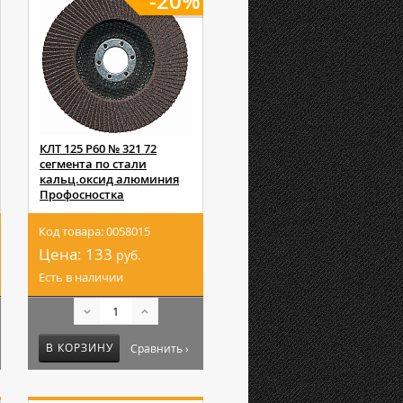
-20%
КЛТ 125 Р60 № 321 72
сегмента по стали
кальц.оксид алюминия
Профосностка
Код товара: 0058015
Цена:
133
руб.
Есть в наличии
В КОРЗИНУ
Сравнить ›