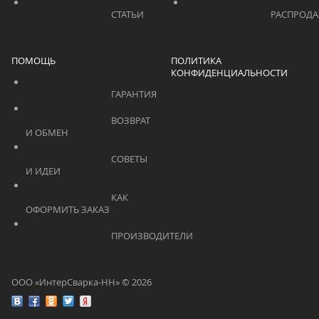
			    		СТАТЬИ			    	
ПОМОЩЬ
ПОЛИТИКА
КОНФИДЕНЦИАЛЬНОСТИ
			    		ГАРАНТИЯ			    	
			    		ВОЗВРАТ 
И ОБМЕН			    	
			    		СОВЕТЫ 
И ИДЕИ			    	
			    		КАК 
ОФОРМИТЬ ЗАКАЗ			    	
			    		ПРОИЗВОДИТЕЛИ			    	
ООО «ИнтерСварка-НН» © 2026