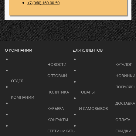
+7 (960) 160-00-50
О КОМПАНИИ
ДЛЯ КЛИЕНТОВ
			    		НОВОСТИ			    	
			    		ОПТОВЫЙ 
ОТДЕЛ			    	
			    		ПОПУЛЯРНЫЕ 
			    		ПОЛИТИКА 
ТОВАРЫ			    	
КОМПАНИИ			    	
			    		ДОСТАВКА 
			    		КАРЬЕРА			    	
И САМОВЫВОЗ	
			    		КОНТАКТЫ			    	
			    		СЕРТИФИКАТЫ			    	