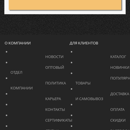
О КОМПАНИИ
ДЛЯ КЛИЕНТОВ
			    		НОВОСТИ			    	
			    		ОПТОВЫЙ 
ОТДЕЛ			    	
			    		ПОПУЛЯРНЫЕ 
			    		ПОЛИТИКА 
ТОВАРЫ			    	
КОМПАНИИ			    	
			    		ДОСТАВКА 
			    		КАРЬЕРА			    	
И САМОВЫВОЗ	
			    		КОНТАКТЫ			    	
			    		СЕРТИФИКАТЫ			    	