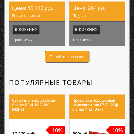
Цена:
45 140
Цена:
264
руб.
руб.
Есть в наличии
Под заказ
В КОРЗИНУ
В КОРЗИНУ
Сравнить ›
Сравнить ›
Перейти в раздел »
ПОПУЛЯРНЫЕ ТОВАРЫ
Сварочный полуавтомат
Проволока порошковая
Сварог REAL MIG 200
самозащитная E71T-GS ф
(N2H3)
0,8 мм (1 кг) Deka
10%
10%
37 270 руб.
500руб./кг