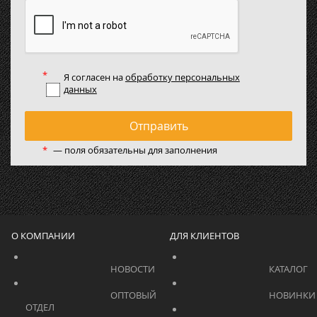
Я согласен на
обработку персональных
данных
Отправить
*
— поля обязательны для заполнения
О КОМПАНИИ
ДЛЯ КЛИЕНТОВ
			    		НОВОСТИ			    	
			    		ОПТОВЫЙ 
ОТДЕЛ			    	