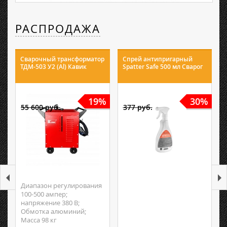
РАСПРОДАЖА
Сварочный трансформатор
Спрей антипригарный
ТДМ-503 У2 (Al) Кавик
Spatter Safe 500 мл Сварог
19%
30%
55 600 руб.
377 руб.
Диапазон регулирования
100-500 ампер;
напряжение 380 В;
Обмотка алюминий;
Масса 98 кг