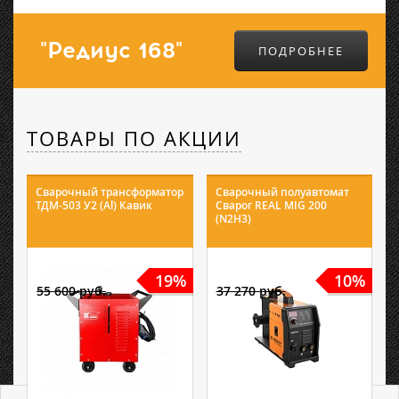
"Редиус 168"
ПОДРОБНЕЕ
ТОВАРЫ ПО АКЦИИ
Сварочный трансформатор
Сварочный полуавтомат
ТДМ-503 У2 (Al) Кавик
Сварог REAL MIG 200
(N2H3)
19%
10%
55 600 руб.
37 270 руб.