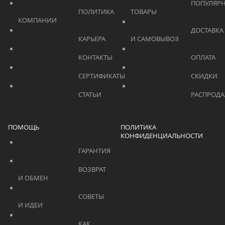
			    		ПОПУЛЯРНЫЕ 
			    		ПОЛИТИКА 
ТОВАРЫ			    	
КОМПАНИИ			    	
			    		ДОСТАВКА 
			    		КАРЬЕРА			    	
И САМОВЫВОЗ	
			    		КОНТАКТЫ			    	
			    		СЕРТИФИКАТЫ			    	
			    		СТАТЬИ			    	
ПОМОЩЬ
ПОЛИТИКА
КОНФИДЕНЦИАЛЬНОСТИ
			    		ГАРАНТИЯ			    	
			    		ВОЗВРАТ 
И ОБМЕН			    	
			    		СОВЕТЫ 
И ИДЕИ			    	
			    		КАК 