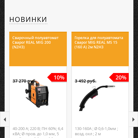
НОВИНКИ
Сварочный полуавтомат
Горелка для полуавтомата
Сварог REAL MIG 200
Сварог MIG REAL MS 15
(N2H3)
(160 А) 2м N2H3
10%
20%
37 270 руб.
3 492 руб.
40-200 А; 220 В; ПН 60%; 6,4
130-160А ; Ø 0,6-1,0мм ;
кВА; Ø пров. до 1,0 мм, 5
возд. охл ; 2 м