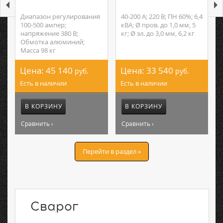
Диапазон регулирования
40-200 А; 220 В; ПН 60%; 6,4
100-500 ампер;
кВА; Ø пров. до 1,0 мм, 5
напряжение 380 В;
кг; Ø эл. до 3,0 мм, 6,2 кг
Обмотка алюминий;
Масса 98 кг
Цена:
45 140
Цена:
33 540
руб.
руб.
Есть в наличии
Есть в наличии
В КОРЗИНУ
В КОРЗИНУ
Сравнить ›
Сравнить ›
Перейти в раздел »
Сварог