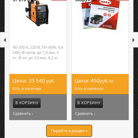
40-200 А; 220 В; ПН 60%; 6,4
кВА; Ø пров. до 1,0 мм, 5
кг; Ø эл. до 3,0 мм, 6,2 кг
Цена:
33 540
Цена:
450
руб.
руб./кг
Есть в наличии
Есть в наличии
В КОРЗИНУ
В КОРЗИНУ
Сравнить ›
Сравнить ›
Перейти в раздел »