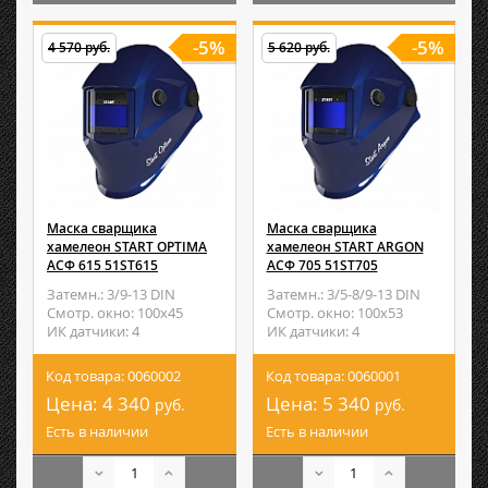
-5%
-5%
4 570 руб.
5 620 руб.
Маска сварщика
Маска сварщика
хамелеон START OPTIMA
хамелеон START ARGON
АСФ 615 51ST615
АСФ 705 51ST705
Затемн.: 3/9-13 DIN
Затемн.: 3/5-8/9-13 DIN
Смотр. окно: 100х45
Смотр. окно: 100х53
ИК датчики: 4
ИК датчики: 4
Код товара: 0060002
Код товара: 0060001
Цена:
4 340
Цена:
5 340
руб.
руб.
Есть в наличии
Есть в наличии