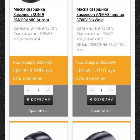
Маска сварщика
Маска сварщика
Хамелеон SUN-9
хамелеон АЛМАЗ черная
PANORAMIC Aurora
3700V FoxWeld
Затемн.: 3/4-8/9-13 DIN
Затемн.: 4/9-13 DIN
Смотр. окно: 108х83
Смотр. окно: 92х42
ИК датчики: 4
ИК датчики: 2
Внеш. пластина 115х110
мм
Код товара: 0027080
Код товара: 0032094
Цена:
8 900
Цена:
1 010
руб.
руб.
Есть в наличии
Есть в наличии
В КОРЗИНУ
В КОРЗИНУ
Сравнить ›
Сравнить ›