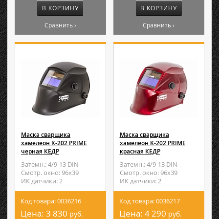
В КОРЗИНУ
В КОРЗИНУ
Сравнить ›
Сравнить ›
Маска сварщика
Маска сварщика
хамелеон К-202 PRIME
хамелеон K-202 PRIME
черная КЕДР
красная КЕДР
Затемн.: 4/9-13 DIN
Затемн.: 4/9-13 DIN
Смотр. окно: 96х39
Смотр. окно: 96х39
ИК датчики: 2
ИК датчики: 2
Код товара: 0036216
Код товара: 0036217
Цена:
3 830
Цена:
4 290
руб.
руб.