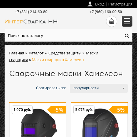
zakaz
@
intersvarka-nn.ru
Вход
|
Регистрация
+7 (831) 214-60-80
+7 (960) 160-00-50
Главная
»
Каталог
»
Средства защиты
»
Маски
сварщика
»
Маски сварщика Хамелеон
Сварочные маски Хамелеон
Сортировать по:
популярности
-5%
-5%
1 070 руб.
5 075 руб.