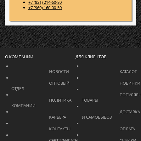
+7 (831) 214-60-80
+7 (960) 160-00-50
О КОМПАНИИ
ДЛЯ КЛИЕНТОВ
			    		НОВОСТИ			    	
			    		ОПТОВЫЙ 
ОТДЕЛ			    	
			    		ПОПУЛЯРНЫЕ 
			    		ПОЛИТИКА 
ТОВАРЫ			    	
КОМПАНИИ			    	
			    		ДОСТАВКА 
			    		КАРЬЕРА			    	
И САМОВЫВОЗ	
			    		КОНТАКТЫ			    	
			    		СЕРТИФИКАТЫ			    	