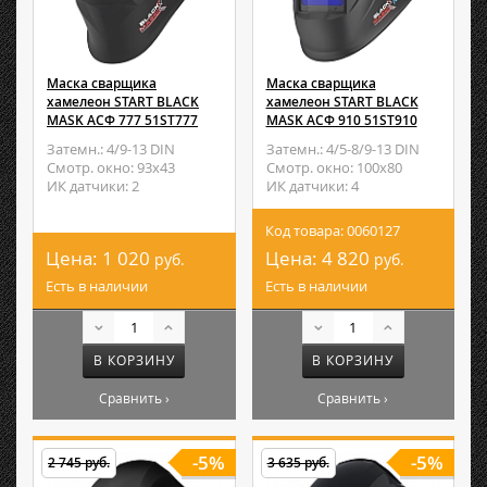
Маска сварщика
Маска сварщика
хамелеон START BLACK
хамелеон START BLACK
MASK АСФ 777 51ST777
MASK АСФ 910 51ST910
Затемн.: 4/9-13 DIN
Затемн.: 4/5-8/9-13 DIN
Смотр. окно: 93х43
Смотр. окно: 100х80
ИК датчики: 2
ИК датчики: 4
Код товара: 0060127
Цена:
1 020
Цена:
4 820
руб.
руб.
Есть в наличии
Есть в наличии
В КОРЗИНУ
В КОРЗИНУ
Сравнить ›
Сравнить ›
-5%
-5%
2 745 руб.
3 635 руб.