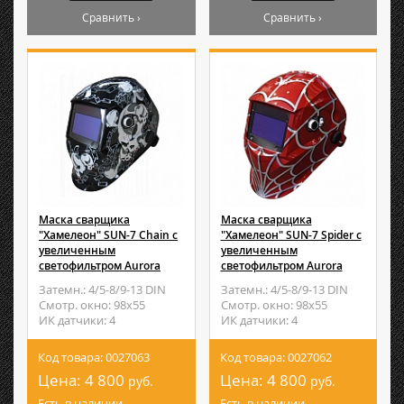
Сравнить ›
Сравнить ›
Маска сварщика
Маска сварщика
"Хамелеон" SUN-7 Chain с
"Хамелеон" SUN-7 Spider с
увеличенным
увеличенным
светофильтром Aurora
светофильтром Aurora
Затемн.: 4/5-8/9-13 DIN
Затемн.: 4/5-8/9-13 DIN
Смотр. окно: 98х55
Смотр. окно: 98х55
ИК датчики: 4
ИК датчики: 4
Код товара: 0027063
Код товара: 0027062
Цена:
4 800
Цена:
4 800
руб.
руб.
Есть в наличии
Есть в наличии