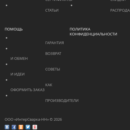
			    		СТАТЬИ			    	
ПОМОЩЬ
ПОЛИТИКА
КОНФИДЕНЦИАЛЬНОСТИ
			    		ГАРАНТИЯ			    	
			    		ВОЗВРАТ 
И ОБМЕН			    	
			    		СОВЕТЫ 
И ИДЕИ			    	
			    		КАК 
ОФОРМИТЬ ЗАКАЗ			    	
			    		ПРОИЗВОДИТЕЛИ			    	
ООО «ИнтерСварка-НН» © 2026