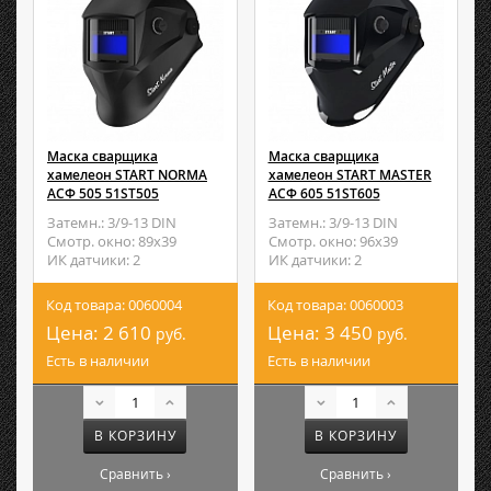
Маска сварщика
Маска сварщика
хамелеон START NORMA
хамелеон START MASTER
АСФ 505 51ST505
АСФ 605 51ST605
Затемн.: 3/9-13 DIN
Затемн.: 3/9-13 DIN
Смотр. окно: 89х39
Смотр. окно: 96х39
ИК датчики: 2
ИК датчики: 2
Код товара: 0060004
Код товара: 0060003
Цена:
2 610
Цена:
3 450
руб.
руб.
Есть в наличии
Есть в наличии
В КОРЗИНУ
В КОРЗИНУ
Сравнить ›
Сравнить ›