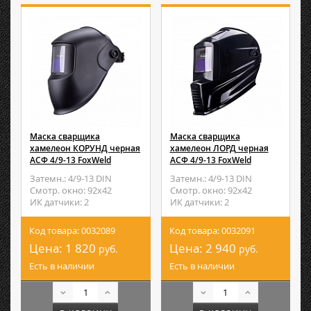
Маска сварщика
Маска сварщика
хамелеон КОРУНД черная
хамелеон ЛОРД черная
АСФ 4/9-13 FoxWeld
АСФ 4/9-13 FoxWeld
Затемн.: 4/9-13 DIN
Затемн.: 4/9-13 DIN
Смотр. окно: 92х42
Смотр. окно: 92х42
ИК датчики: 2
ИК датчики: 2
Код товара: 0032089
Код товара: 0032091
Цена:
1 820
Цена:
2 940
руб.
руб.
Есть в наличии
Есть в наличии