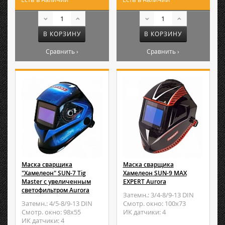
В КОРЗИНУ
В КОРЗИНУ
Сравнить ›
Сравнить ›
Маска сварщика
Маска сварщика
"Хамелеон" SUN-7 Tig
Хамелеон SUN-9 MAX
Master с увеличенным
EXPERT Aurora
светофильтром Aurora
Затемн.: 3/4-8/9-13 DIN
Затемн.: 4/5-8/9-13 DIN
Смотр. окно: 100х73
Смотр. окно: 98х55
ИК датчики: 4
ИК датчики: 4