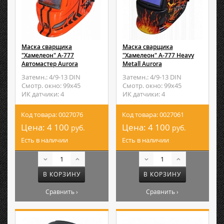
Маска сварщика
Маска сварщика
"Хамелеон" A-777
"Хамелеон" A-777 Heavy
Автомастер Aurora
Metall Aurora
Затемн.: 4/9-13 DIN
Затемн.: 4/9-13 DIN
Смотр. окно: 99х45
Смотр. окно: 99х45
ИК датчики: 4
ИК датчики: 4
Код товара: 0027076
Код товара: 0027061
Цена:
4 100
Цена:
4 100
руб.
руб.
Есть в наличии
Есть в наличии
В КОРЗИНУ
В КОРЗИНУ
Сравнить ›
Сравнить ›