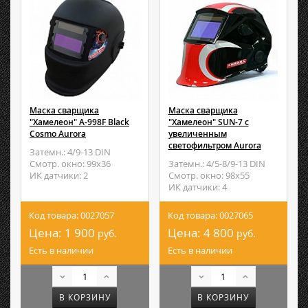
Маска сварщика
Маска сварщика
"Хамелеон" A-998F Black
"Хамелеон" SUN-7 с
Cosmo Aurora
увеличенным
светофильтром Aurora
Затемн.: 4/9-13 DIN
Смотр. окно: 99х36
Затемн.: 4/5-8/9-13 DIN
ИК датчики: 2
Смотр. окно: 98х55
ИК датчики: 4
Код товара: 0027057
Код товара: 0027065
Цена:
1 900
Цена:
4 800
руб.
руб.
Есть в наличии
Есть в наличии
В КОРЗИНУ
В КОРЗИНУ