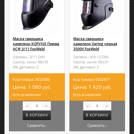
Маска сварщика
Маска сварщика
хамелеон КОРУНД Прима
хамелеон Varteg черная
АСФ 3/11 FoxWeld
3500V FoxWeld
Затемн.: 3/11 DIN
Затемн.: 4/9-13 DIN
Смотр. окно: 98х35
Смотр. окно: 95х31
ИК датчики: 2
ИК датчики: 2
Код товара: 0032088
Код товара: 0032677
Цена:
1 060
Цена:
1 420
руб.
руб.
Есть в наличии
Есть в наличии
В КОРЗИНУ
В КОРЗИНУ
Сравнить ›
Сравнить ›