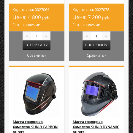
Код товара: 0027064
Код товара: 0027078
Цена:
4 800
Цена:
7 200
руб.
руб.
Есть в наличии
Есть в наличии
В КОРЗИНУ
В КОРЗИНУ
Сравнить ›
Сравнить ›
Маска сварщика
Маска сварщика
Хамелеон SUN-9 CARBON
Хамелеон SUN-9 DYNAMIC
Aurora
Aurora