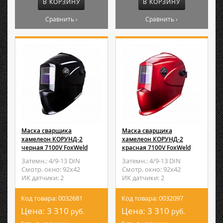
В КОРЗИНУ
В КОРЗИНУ
Сравнить ›
Сравнить ›
Маска сварщика
Маска сварщика
хамелеон КОРУНД-2
хамелеон КОРУНД-2
черная 7100V FoxWeld
красная 7100V FoxWeld
Затемн.: 4/9-13 DIN
Затемн.: 4/9-13 DIN
Смотр. окно: 92х42
Смотр. окно: 92х42
ИК датчики: 2
ИК датчики: 2
Код товара: 0032681
Код товара: 0032097
Цена:
3 310
Цена:
3 310
руб.
руб.