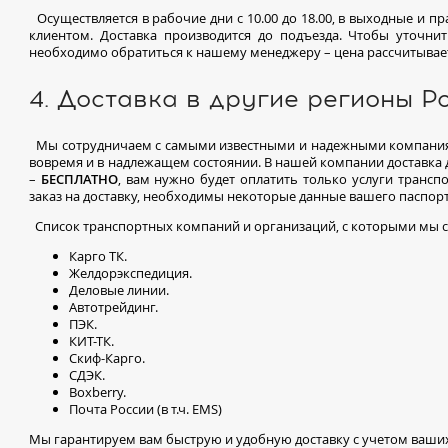
Осуществляется в рабочие дни с 10.00 до 18.00, в выходные и п
клиентом. Доставка производится до подъезда. Чтобы уточнит
необходимо обратиться к нашему менеджеру – цена рассчитывае
4. Доставка в другие регионы Ро
Мы сотрудничаем с самыми известными и надежными компаниям
вовремя и в надлежащем состоянии. В нашей компании доставка
–
БЕСПЛАТНО
, вам нужно будет оплатить только услуги транс
заказ на доставку, необходимы некоторые данные вашего паспорт
Список транспортных компаний и организаций, с которыми мы 
Карго ТК.
Желдорэкспедиция.
Деловые линии.
Автотрейдинг.
ПЭК.
КИТ-ТК.
Скиф-Карго.
СДЭК.
Boxberry.
Почта России (в т.ч. EMS)
Мы гарантируем вам быструю и удобную доставку с учетом ваши