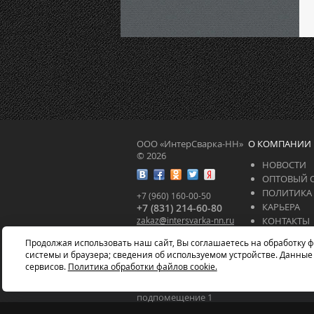
ООО «ИнтерСварка-НН»
О КОМПАНИИ
© 2026
НОВОСТИ
ОПТОВЫЙ 
ПОЛИТИКА
+7 (960) 160-00-50
КАРЬЕРА
+7 (831) 214-60-80
zakaz
@
intersvarka-nn.ru
КОНТАКТЫ
intersvarka-nn.ru
СЕРТИФИК
Продолжая использовать наш сайт, Вы соглашаетесь на обработку ф
СТАТЬИ
системы и браузера; сведения об используемом устройстве. Данные
603037, г. Нижний
сервисов.
Политика обработки файлов cookie.
Новгород, ул.
Федосеенко, д. 58,
подпомещение 1