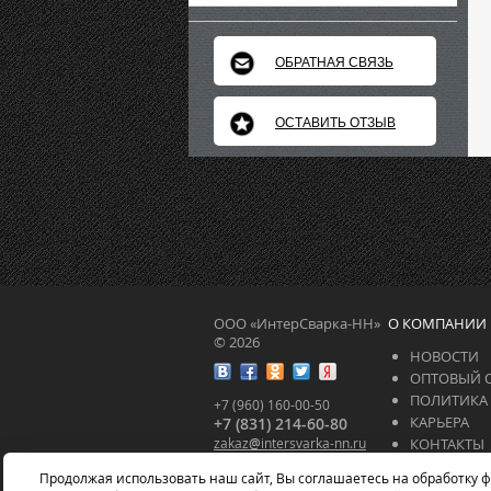
ОБРАТНАЯ СВЯЗЬ
ОСТАВИТЬ ОТЗЫВ
ООО «ИнтерСварка-НН»
О КОМПАНИИ
© 2026
НОВОСТИ
ОПТОВЫЙ 
ПОЛИТИКА
+7 (960) 160-00-50
КАРЬЕРА
+7 (831) 214-60-80
zakaz
@
intersvarka-nn.ru
КОНТАКТЫ
intersvarka-nn.ru
СЕРТИФИК
Продолжая использовать наш сайт, Вы соглашаетесь на обработку ф
СТАТЬИ