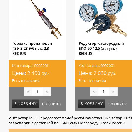
Горелка пропановая
Редуктор Кислородный
ГЗУ-3-23 9/6 нак. 2,3
БКО-50-12,5 (латунь)
REDIUS
REDIUS
Код товара: 0002201
Код товара: 0002001
Цена:
2 490
Цена:
2 030
руб.
руб.
Есть в наличии
Есть в наличии
В КОРЗИНУ
В КОРЗИНУ
Сравнить ›
Сравнить ›
Интерсварка-НН предлагает приобрести качественные товары из 
газосварки
с доставкой по Нижнему Новгороду и всей России.