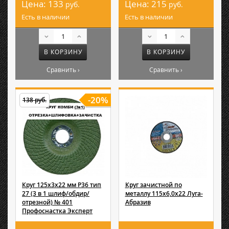
Цена:
133
Цена:
215
руб.
руб.
Есть в наличии
Есть в наличии
В КОРЗИНУ
В КОРЗИНУ
Сравнить ›
Сравнить ›
-20%
138 руб.
Круг 125х3х22 мм P36 тип
Круг зачистной по
27 (3 в 1 шлиф/обдир/
металлу 115х6,0х22 Луга-
отрезной) № 401
Абразив
Профоснастка Эксперт