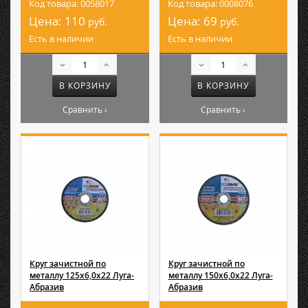
Код товара: 0058017
Код товара: 0008076
Цена:
110
Цена:
69
руб.
руб.
Есть в наличии
Есть в наличии
В КОРЗИНУ
В КОРЗИНУ
Сравнить ›
Сравнить ›
Круг зачистной по
Круг зачистной по
металлу 125х6,0х22 Луга-
металлу 150х6,0х22 Луга-
Абразив
Абразив