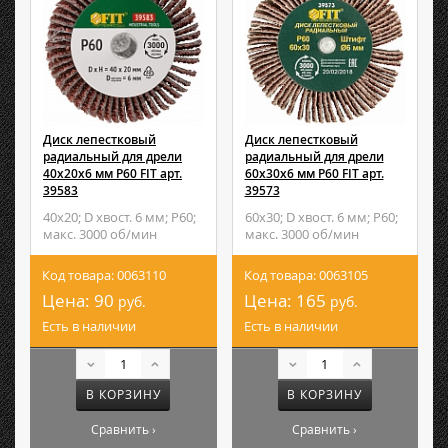
Диск лепестковый
Диск лепестковый
радиальный для дрели
радиальный для дрели
40х20х6 мм Р60 FIT арт.
60х30х6 мм Р60 FIT арт.
39583
39573
40х20; D хвост. 6 мм; P60;
60х30; D хвост. 6 мм; P60;
макс. 3000 об/мин
макс. 3000 об/мин
Код товара: 0063110
Код товара: 0063105
Цена:
90
Цена:
165
руб.
руб.
Есть в наличии
Есть в наличии
В КОРЗИНУ
В КОРЗИНУ
Сравнить ›
Сравнить ›