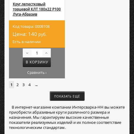
Круг лепестковый
торцевой КЛТ 180х22 Р100
Луга-Абразив
Код товара: 0008108
Цена:
140
руб.
Есть в наличии
В КОРЗИНУ
Сравнить ›
1
2
3
4
→
ПОКАЗАТЬ ЕЩЁ
В интернет-магазине компании Интерсварка-НН вы можете
приобрести абразивные круги различного размера и
назначения. Мы гарантируем высокие качественные
показатели реализуемых изделий и их полное соответствие
технологическим стандартам.