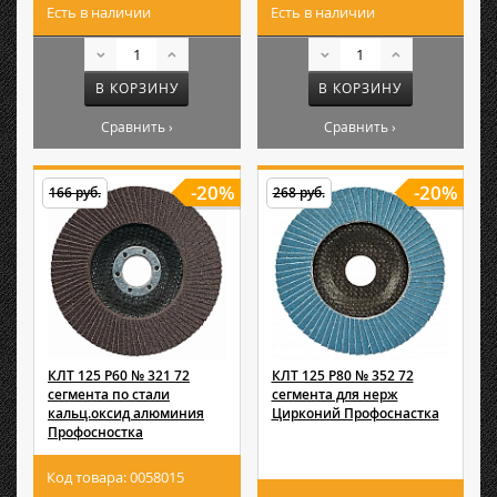
Есть в наличии
Есть в наличии
В КОРЗИНУ
В КОРЗИНУ
Сравнить ›
Сравнить ›
-20%
-20%
166 руб.
268 руб.
КЛТ 125 Р60 № 321 72
КЛТ 125 Р80 № 352 72
сегмента по стали
сегмента для нерж
кальц.оксид алюминия
Цирконий Профоснастка
Профосностка
Код товара: 0058015