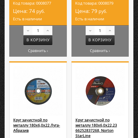
Код товара: 0008077
Код товара: 0008079
Цена:
74
Цена:
79
руб.
руб.
Есть в наличии
Есть в наличии
В КОРЗИНУ
В КОРЗИНУ
Сравнить ›
Сравнить ›
Круг зачистной по
Круг зачистной по
металлу 180х6,0х22 Луга-
металлу 180х6,0х22,23
Абразив
66252837268, Norton
StarLine