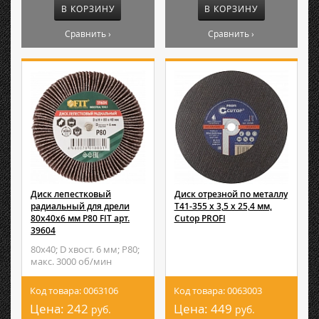
В КОРЗИНУ
В КОРЗИНУ
Сравнить ›
Сравнить ›
Диск лепестковый
Диск отрезной по металлу
радиальный для дрели
Т41-355 х 3,5 х 25,4 мм,
80х40х6 мм Р80 FIT арт.
Cutop PROFI
39604
80х40; D хвост. 6 мм; P80;
макс. 3000 об/мин
Код товара: 0063106
Код товара: 0063003
Цена:
242
Цена:
449
руб.
руб.