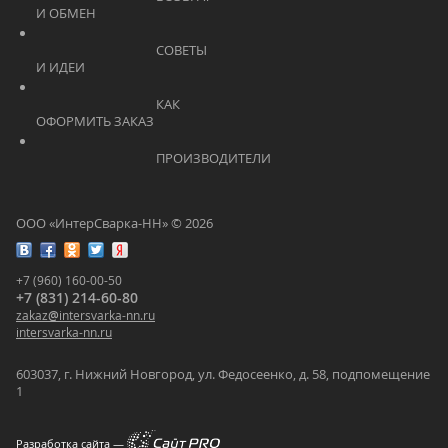
И ОБМЕН			    	
			    		СОВЕТЫ 
И ИДЕИ			    	
			    		КАК 
ОФОРМИТЬ ЗАКАЗ			    	
			    		ПРОИЗВОДИТЕЛИ			    	
ООО «ИнтерСварка-НН» © 2026
+7 (960) 160-00-50
+7 (831) 214-60-80
zakaz
@
intersvarka-nn.ru
intersvarka-nn.ru
603037, г. Нижний Новгород, ул. Федосеенко, д. 58, подпомещение
1
Разработка сайта —