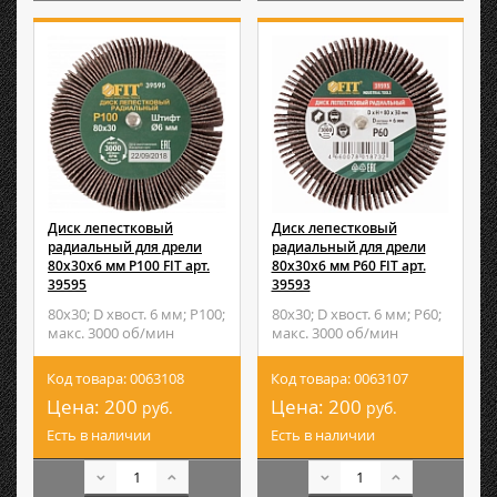
Диск лепестковый
Диск лепестковый
радиальный для дрели
радиальный для дрели
80х30х6 мм Р100 FIT арт.
80х30х6 мм Р60 FIT арт.
39595
39593
80х30; D хвост. 6 мм; P100;
80х30; D хвост. 6 мм; P60;
макс. 3000 об/мин
макс. 3000 об/мин
Код товара: 0063108
Код товара: 0063107
Цена:
200
Цена:
200
руб.
руб.
Есть в наличии
Есть в наличии