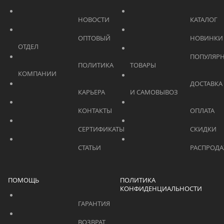
			    		НОВОСТИ			    	
			    		ОПТОВЫЙ 
ОТДЕЛ			    	
			    		ПОПУЛЯРНЫЕ 
			    		ПОЛИТИКА 
ТОВАРЫ			    	
КОМПАНИИ			    	
			    		ДОСТАВКА 
			    		КАРЬЕРА			    	
И САМОВЫВОЗ	
			    		КОНТАКТЫ			    	
			    		СЕРТИФИКАТЫ			    	
			    		СТАТЬИ			    	
ПОМОЩЬ
ПОЛИТИКА
КОНФИДЕНЦИАЛЬНОСТИ
			    		ГАРАНТИЯ			    	
			    		ВОЗВРАТ 