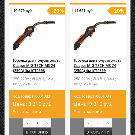
-20%
-20%
10 379 руб.
11 631 руб.
Горелка для полуавтомата
Горелка для полуавтомата
Сварог MIG TECH MS 24
Сварог MIG TECH MS 24
(250А) 3м ICT2698
(250А) 4м ICT2699
250-220А ; Ø 0,8-1,2мм ;
250-220А ; Ø 0,8-1,2мм ;
возд. охл ; 3м
возд. охл ; 4м
Код товара: 0001083
Код товара: 0001084
Цена:
8 310
Цена:
9 310
руб.
руб.
Есть в наличии
Есть в наличии
В КОРЗИНУ
В КОРЗИНУ