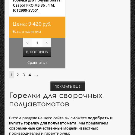
Горелка для полуавтомата
Сварог PRO MS 36 , 4 M,
ICT2999-SV001
Цена:
9 420
руб.
Есть в наличии
В КОРЗИНУ
Сравнить ›
1
2
3
4
→
ПОКАЗАТЬ ЕЩЁ
Горелки для сварочных
полуавтоматов
В этом разделе нашего сайта вы сможете
подобрать и
купить горелку для полуавтомата
. Мы предлагаем
современные качественные модели известных
производителей и гарантируем: