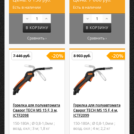
Есть в наличии
Есть в наличии
В КОРЗИНУ
В КОРЗИНУ
Сравнить ›
Сравнить ›
-20%
-20%
7 446 руб.
8 903 руб.
Горелка для полуавтомата
Горелка для полуавтомата
Сварог TECH MS 15 F, 3 м,
Сварог TECH MS 15 F, 4 м,
ICTF2098
ICTF2099
150-180А ; Ø 0,8-1,0мм ;
150-180А ; Ø 0,8-1,0мм ;
возд. охл ; 3 м; 1,8 кг
возд. охл ; 4 м; 2,2 кг