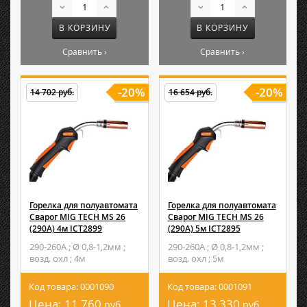
В КОРЗИНУ
В КОРЗИНУ
Сравнить ›
Сравнить ›
-20%
-20%
14 702 руб.
16 654 руб.
Горелка для полуавтомата
Горелка для полуавтомата
Сварог MIG TECH MS 26
Сварог MIG TECH MS 26
(290A) 4м ICT2899
(290A) 5м ICT2895
290-260А ; Ø 0,8-1,2мм ;
290-260А ; Ø 0,8-1,2мм ;
возд. охл ; 4м
возд. охл ; 5м
Код товара: 0001090
Код товара: 0001091
Цена:
11 760
Цена:
13 330
руб.
руб.