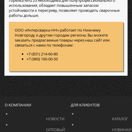
Горелка MIG 25 необходима для полупрофессионального
использования, обладает повышенным запасом
устойчивости к перегреву, позволяет проводить сварочные
работы дольше.
ООО «Интерсварка-НН» работает по Нижнему
Новгороду и другим городам региона. Вы можете
заказать предлагаемые товары через наш сайт или
связаться с нами по телефонам:
+7 (831) 214-60-80
+7 (960) 160-00-50
О КОМПАНИИ
ДЛЯ КЛИЕНТОВ
			    		НОВОСТИ			    	
			    		ОПТОВЫЙ 