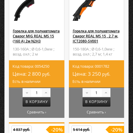
Горелка для полуавтомата
Горелка для полуавтомата
Сварог MIG REAL MS 15
Сварог REAL MS 15 , 2.7 м,
(160 А) 2м N2H3
ICT2080-SV001
130-160А ; Ø 0,6-1,0мм ;
150-180А ; Ø 0,6-1,0мм ;
возд. охл ; 2 м
возд. охл ; 2,7 м; 1,4 кг
Код товара: 0054250
Код товара: 0001782
Цена:
2 800
Цена:
3 250
руб.
руб.
Есть в наличии
Есть в наличии
В КОРЗИНУ
В КОРЗИНУ
Сравнить ›
Сравнить ›
-20%
-20%
4 837 руб.
5 614 руб.