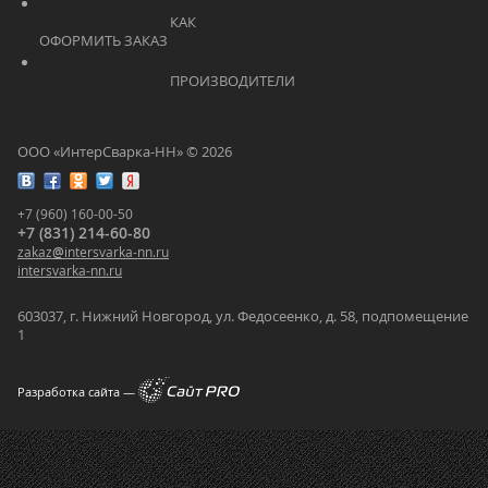
			    		КАК 
ОФОРМИТЬ ЗАКАЗ			    	
			    		ПРОИЗВОДИТЕЛИ			    	
ООО «ИнтерСварка-НН» © 2026
+7 (960) 160-00-50
+7 (831) 214-60-80
zakaz
@
intersvarka-nn.ru
intersvarka-nn.ru
603037, г. Нижний Новгород, ул. Федосеенко, д. 58, подпомещение
1
Разработка сайта —