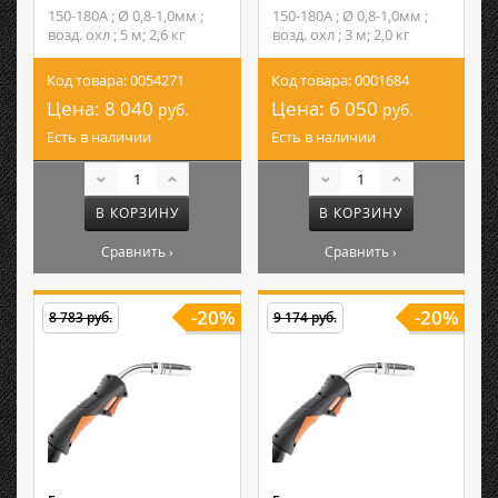
150-180А ; Ø 0,8-1,0мм ;
150-180А ; Ø 0,8-1,0мм ;
возд. охл ; 5 м; 2,6 кг
возд. охл ; 3 м; 2,0 кг
Код товара: 0054271
Код товара: 0001684
Цена:
8 040
Цена:
6 050
руб.
руб.
Есть в наличии
Есть в наличии
В КОРЗИНУ
В КОРЗИНУ
Сравнить ›
Сравнить ›
-20%
-20%
8 783 руб.
9 174 руб.