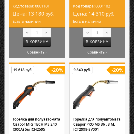
Код товара: 0001101
Код товара: 0001102
Цена:
13 180
Цена:
14 310
руб.
руб.
Есть в наличии
Есть в наличии
В КОРЗИНУ
В КОРЗИНУ
Сравнить ›
Сравнить ›
-20%
-20%
19 618 руб.
9 840 руб.
Горелка для полуавтомата
Горелка для полуавтомата
Сварог MIG TECH MS 240
Сварог PRO MS 36 , 3 M,
(300А) 5м ICH2595
ICT2998-SV001