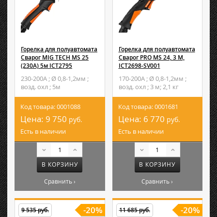
Горелка для полуавтомата
Горелка для полуавтомата
Сварог MIG TECH MS 25
Сварог PRO MS 24, 3 М,
(230А) 5м ICT2795
ICT2698-SV001
230-200А ; Ø 0,8-1,2мм ;
170-200А ; Ø 0,8-1,2мм ;
возд. охл ; 5м
возд. охл ; 3 м; 2,1 кг
Код товара: 0001088
Код товара: 0001681
Цена:
9 750
Цена:
6 770
руб.
руб.
Есть в наличии
Есть в наличии
В КОРЗИНУ
В КОРЗИНУ
Сравнить ›
Сравнить ›
-20%
-20%
9 535 руб.
11 685 руб.