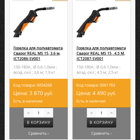
Горелка для полуавтомата
Горелка для полуавтомата
Сварог REAL MS 15, 3.6 м,
Сварог REAL MS 15 , 4.5 М,
ICT2086-SV001
ICT2087-SV001
150-180А ; Ø 0,6-1,0мм ;
150-180А ; Ø 0,6-1,0мм ;
возд. охл ; 3,6 м; 1,9 кг
возд. охл ; 4,5 м; 2,5 кг
Код товара: 0054268
Код товара: 0001783
Цена:
3 870
Цена:
4 490
руб.
руб.
Есть в наличии
Есть в наличии
В КОРЗИНУ
В КОРЗИНУ
Сравнить ›
Сравнить ›