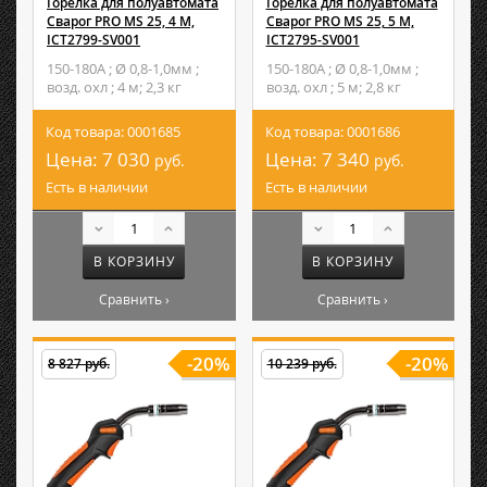
Горелка для полуавтомата
Горелка для полуавтомата
Сварог PRO MS 25, 4 М,
Сварог PRO MS 25, 5 М,
ICT2799-SV001
ICT2795-SV001
150-180А ; Ø 0,8-1,0мм ;
150-180А ; Ø 0,8-1,0мм ;
возд. охл ; 4 м; 2,3 кг
возд. охл ; 5 м; 2,8 кг
Код товара: 0001685
Код товара: 0001686
Цена:
7 030
Цена:
7 340
руб.
руб.
Есть в наличии
Есть в наличии
В КОРЗИНУ
В КОРЗИНУ
Сравнить ›
Сравнить ›
-20%
-20%
8 827 руб.
10 239 руб.