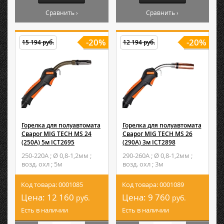
Сравнить ›
Сравнить ›
-20%
-20%
15 194 руб.
12 194 руб.
Горелка для полуавтомата
Горелка для полуавтомата
Сварог MIG TECH MS 24
Сварог MIG TECH MS 26
(250А) 5м ICT2695
(290A) 3м ICT2898
250-220А ; Ø 0,8-1,2мм ;
290-260А ; Ø 0,8-1,2мм ;
возд. охл ; 5м
возд. охл ; 3м
Код товара: 0001085
Код товара: 0001089
Цена:
12 160
Цена:
9 760
руб.
руб.
Есть в наличии
Есть в наличии