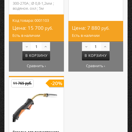
300-270А ; Ø 0,8-1,2мм ;
водяное. охл ; 5м
Код товара: 0001103
Цена:
15 700
Цена:
7 880
руб.
руб.
Есть в наличии
Есть в наличии
В КОРЗИНУ
В КОРЗИНУ
Сравнить ›
Сравнить ›
-20%
11 765 руб.