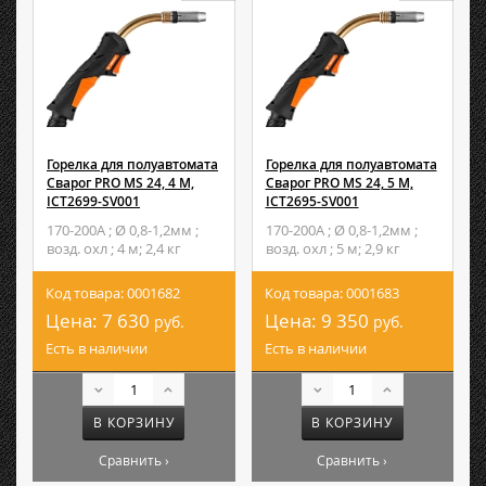
Горелка для полуавтомата
Горелка для полуавтомата
Сварог PRO MS 24, 4 М,
Сварог PRO MS 24, 5 М,
ICT2699-SV001
ICT2695-SV001
170-200А ; Ø 0,8-1,2мм ;
170-200А ; Ø 0,8-1,2мм ;
возд. охл ; 4 м; 2,4 кг
возд. охл ; 5 м; 2,9 кг
Код товара: 0001682
Код товара: 0001683
Цена:
7 630
Цена:
9 350
руб.
руб.
Есть в наличии
Есть в наличии
В КОРЗИНУ
В КОРЗИНУ
Сравнить ›
Сравнить ›