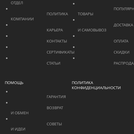
ОТДЕЛ			    	
			    		ПОПУЛЯРНЫЕ 
			    		ПОЛИТИКА 
ТОВАРЫ			    	
КОМПАНИИ			    	
			    		ДОСТАВКА 
			    		КАРЬЕРА			    	
И САМОВЫВОЗ	
			    		КОНТАКТЫ			    	
			    		СЕРТИФИКАТЫ			    	
			    		СТАТЬИ			    	
ПОМОЩЬ
ПОЛИТИКА
КОНФИДЕНЦИАЛЬНОСТИ
			    		ГАРАНТИЯ			    	
			    		ВОЗВРАТ 
И ОБМЕН			    	
			    		СОВЕТЫ 
И ИДЕИ			    	