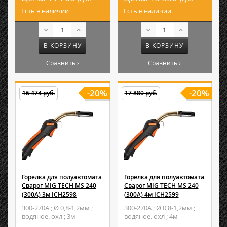
Есть в наличии
Есть в наличии
В КОРЗИНУ
В КОРЗИНУ
Сравнить ›
Сравнить ›
-20%
-20%
16 474 руб.
17 880 руб.
Горелка для полуавтомата
Горелка для полуавтомата
Сварог MIG TECH MS 240
Сварог MIG TECH MS 240
(300А) 3м ICH2598
(300А) 4м ICH2599
300-270А ; Ø 0,8-1,2мм ;
300-270А ; Ø 0,8-1,2мм ;
водяное. охл ; 3м
водяное. охл ; 4м