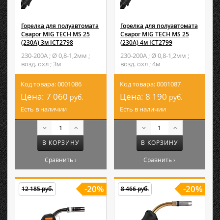
Горелка для полуавтомата
Горелка для полуавтомата
Сварог MIG TECH MS 25
Сварог MIG TECH MS 25
(230А) 3м ICT2798
(230А) 4м ICT2799
230-200А ; Ø 0,8-1,2мм ;
230-200А ; Ø 0,8-1,2мм ;
возд. охл ; 3м
возд. охл ; 4м
Код товара: 0001086
Код товара: 0001087
Цена:
7 060
Цена:
8 190
руб.
руб.
Есть в наличии
Есть в наличии
В КОРЗИНУ
В КОРЗИНУ
Сравнить ›
Сравнить ›
-20%
-20%
12 185 руб.
8 466 руб.