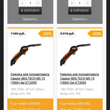
В КОРЗИНУ
В КОРЗИНУ
Сравнить ›
Сравнить ›
-20%
-20%
7 680 руб.
8 818 руб.
Горелка для полуавтомата
Горелка для полуавтомата
Сварог MIG TECH MS 15
Сварог MIG TECH MS 15
(180А) 4м ICT2099
(180А) 5м ICT2095
180-150А ; Ø 0,6-1,0мм ;
180-150А ; Ø 0,6-1,0мм ;
возд. охл ; 4м
возд. охл ; 5м
Код товара: 0001081
Код товара: 0001082
Цена:
6 150
Цена:
7 060
руб.
руб.