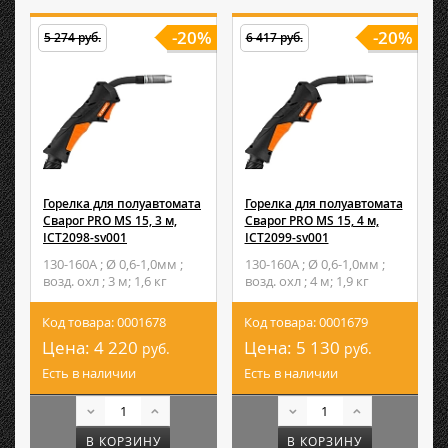
-20%
-20%
5 274 руб.
6 417 руб.
Горелка для полуавтомата
Горелка для полуавтомата
Сварог PRO MS 15, 3 м,
Сварог PRO MS 15, 4 м,
ICT2098-sv001
ICT2099-sv001
130-160А ; Ø 0,6-1,0мм ;
130-160А ; Ø 0,6-1,0мм ;
возд. охл ; 3 м; 1,6 кг
возд. охл ; 4 м; 1,9 кг
Код товара: 0001678
Код товара: 0001679
Цена:
4 220
Цена:
5 130
руб.
руб.
Есть в наличии
Есть в наличии
В КОРЗИНУ
В КОРЗИНУ