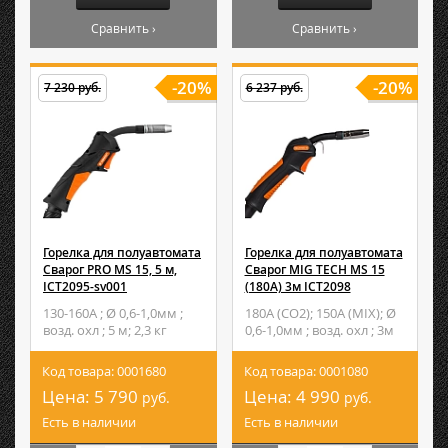
Сравнить ›
Сравнить ›
-20%
-20%
7 230 руб.
6 237 руб.
Горелка для полуавтомата
Горелка для полуавтомата
Сварог PRO MS 15, 5 м,
Сварог MIG TECH MS 15
ICT2095-sv001
(180А) 3м ICT2098
130-160А ; Ø 0,6-1,0мм ;
180А (CO2); 150А (MIX); Ø
возд. охл ; 5 м; 2,3 кг
0,6-1,0мм ; возд. охл ; 3м
Код товара: 0001680
Код товара: 0001080
Цена:
5 790
Цена:
4 990
руб.
руб.
Есть в наличии
Есть в наличии