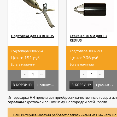
Подставка для ГВ REDIUS
Стакан d 70 мм для ГВ
REDIUS
Код товара: 0002294
Код товара: 0002293
Цена:
191
Цена:
306
руб.
руб.
Есть в наличии
Есть в наличии
В КОРЗИНУ
В КОРЗИНУ
Сравнить ›
Сравнить ›
Интерсварка-НН предлагает приобрести качественные товары из 
горелкам
с доставкой по Нижнему Новгороду и всей России.
Наш интернет-магазин работает с заказчиками из Нижнего Но