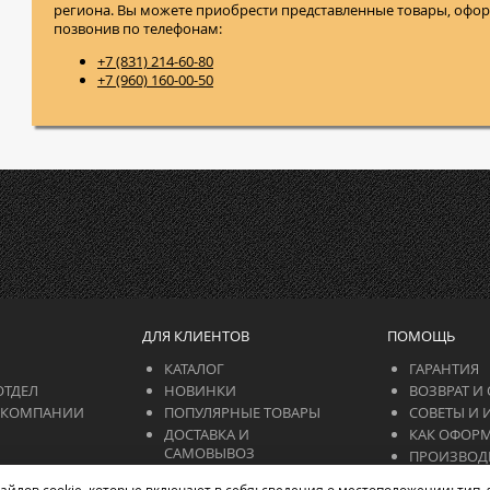
региона. Вы можете приобрести представленные товары, оформ
позвонив по телефонам:
+7 (831) 214-60-80
+7 (960) 160-00-50
ДЛЯ КЛИЕНТОВ
ПОМОЩЬ
КАТАЛОГ
ГАРАНТИЯ
ОТДЕЛ
НОВИНКИ
ВОЗВРАТ И
 КОМПАНИИ
ПОПУЛЯРНЫЕ ТОВАРЫ
СОВЕТЫ И 
ДОСТАВКА И
КАК ОФОРМ
САМОВЫВОЗ
ПРОИЗВОД
Главная
Каталог
Корзина
0
ОПЛАТА
АТЫ