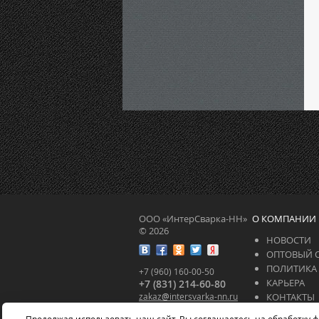
ООО «ИнтерСварка-НН»
О КОМПАНИИ
© 2026
НОВОСТИ
ОПТОВЫЙ 
ПОЛИТИКА
+7 (960) 160-00-50
КАРЬЕРА
+7 (831) 214-60-80
zakaz
@
intersvarka-nn.ru
КОНТАКТЫ
intersvarka-nn.ru
СЕРТИФИК