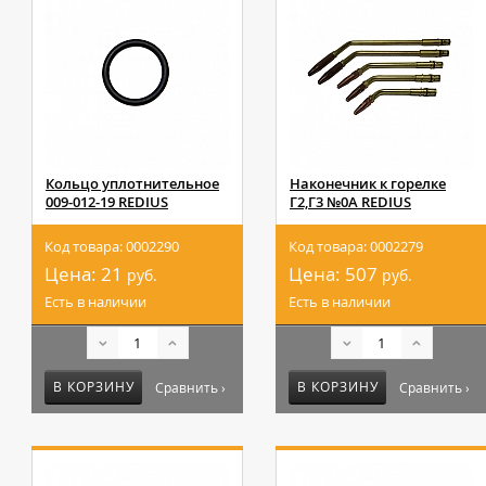
Кольцо уплотнительное
Наконечник к горелке
009-012-19 REDIUS
Г2,Г3 №0А REDIUS
Код товара: 0002290
Код товара: 0002279
Цена:
21
Цена:
507
руб.
руб.
Есть в наличии
Есть в наличии
В КОРЗИНУ
В КОРЗИНУ
Сравнить ›
Сравнить ›