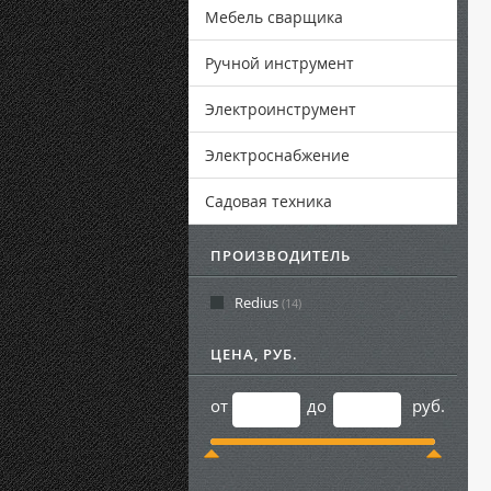
Мебель сварщика
Ручной инструмент
Электроинструмент
Электроснабжение
Садовая техника
ПРОИЗВОДИТЕЛЬ
Redius
(14)
ЦЕНА, РУБ.
от
до
руб.