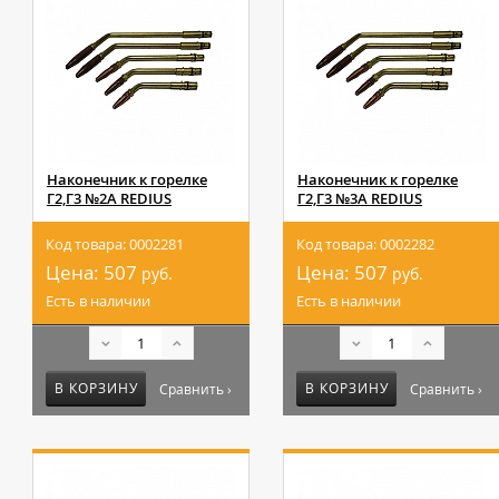
Наконечник к горелке
Наконечник к горелке
Г2,Г3 №2А REDIUS
Г2,Г3 №3А REDIUS
Код товара: 0002281
Код товара: 0002282
Цена:
507
Цена:
507
руб.
руб.
Есть в наличии
Есть в наличии
В КОРЗИНУ
В КОРЗИНУ
Сравнить ›
Сравнить ›