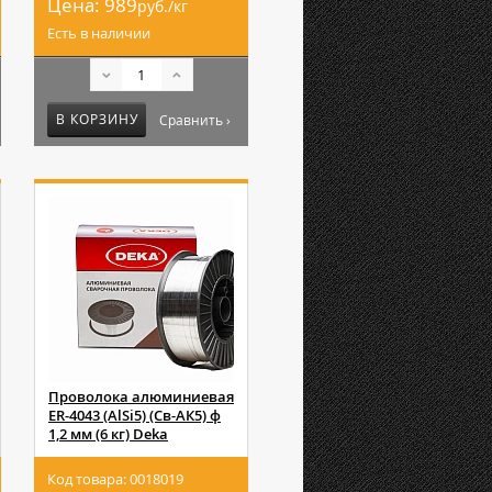
Цена:
989
руб./кг
Есть в наличии
В КОРЗИНУ
Сравнить ›
Проволока алюминиевая
ER-4043 (AlSi5) (Св-АК5) ф
1,2 мм (6 кг) Deka
Код товара: 0018019