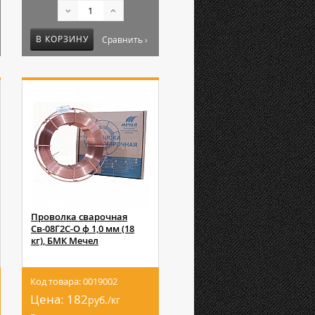
В КОРЗИНУ
Сравнить ›
Проволка сварочная
Св-08Г2С-О ф 1,0 мм (18
кг), БМК Мечел
Код товара: 0019002
Цена:
182
руб./кг