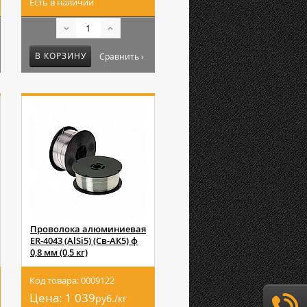
Есть в наличии
В КОРЗИНУ
Сравнить ›
Проволока алюминиевая
ER-4043 (AlSi5) (Св-АК5) ф
0,8 мм (0,5 кг)
Код товара: 0009122
Цена:
1 039
руб./кг