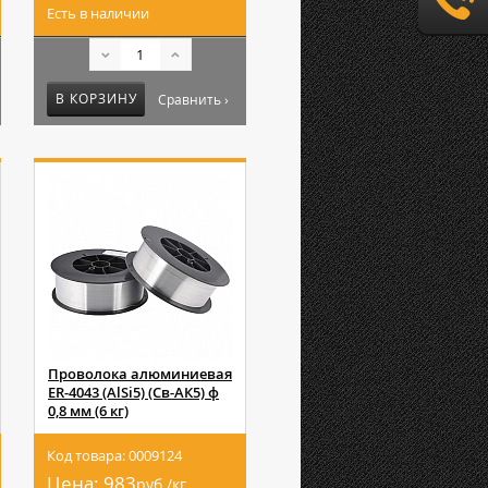
Есть в наличии
В КОРЗИНУ
Сравнить ›
Проволока алюминиевая
ER-4043 (AlSi5) (Св-АК5) ф
0,8 мм (6 кг)
Код товара: 0009124
Цена:
983
руб./кг