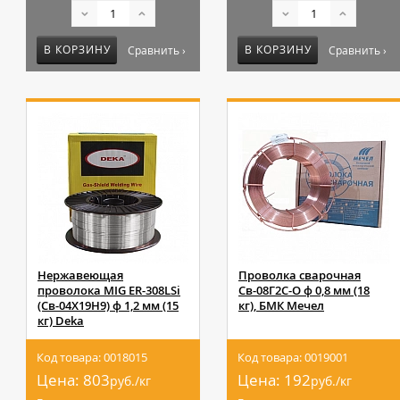
В КОРЗИНУ
В КОРЗИНУ
Сравнить ›
Сравнить ›
Нержавеющая
Проволка сварочная
проволока MIG ER-308LSi
Св-08Г2С-О ф 0,8 мм (18
(Св-04Х19Н9) ф 1,2 мм (15
кг), БМК Мечел
кг) Deka
Код товара: 0018015
Код товара: 0019001
Цена:
803
Цена:
192
руб./кг
руб./кг