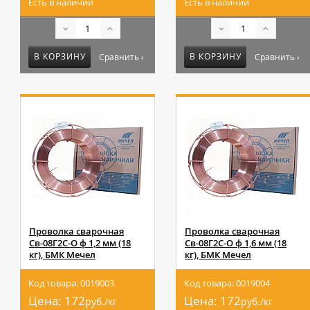
Есть в наличии
Есть в наличии
В КОРЗИНУ
В КОРЗИНУ
Сравнить ›
Сравнить ›
Проволка сварочная
Проволка сварочная
Св-08Г2С-О ф 1,2 мм (18
Св-08Г2С-О ф 1,6 мм (18
кг), БМК Мечел
кг), БМК Мечел
Код товара: 0019003
Код товара: 0019004
Цена:
172
Цена:
172
руб./кг
руб./кг