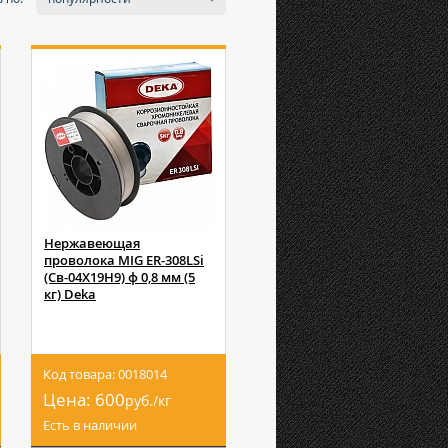
Нержавеющая
проволока MIG ER-308LSi
(Св-04Х19Н9) ф 0,8 мм (5
кг) Deka
Код товара: 0018014
Цена:
600
руб./кг
Есть в наличии