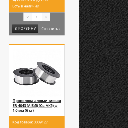
Есть в наличии
В КОРЗИНУ
Сравнить ›
Проволока алюминиевая
ER-4043 (AlSi5) (Св-АК5) ф
1,0 мм (6 кг)
Код товара: 0009127