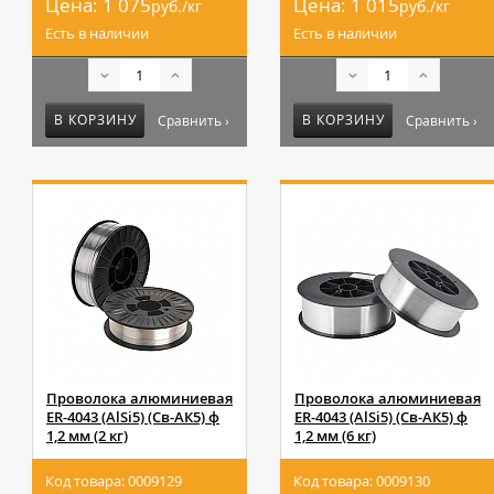
Цена:
1 075
Цена:
1 015
руб./кг
руб./кг
Есть в наличии
Есть в наличии
В КОРЗИНУ
В КОРЗИНУ
Сравнить ›
Сравнить ›
Проволока алюминиевая
Проволока алюминиевая
ER-4043 (AlSi5) (Св-АК5) ф
ER-4043 (AlSi5) (Св-АК5) ф
1,2 мм (2 кг)
1,2 мм (6 кг)
Код товара: 0009129
Код товара: 0009130