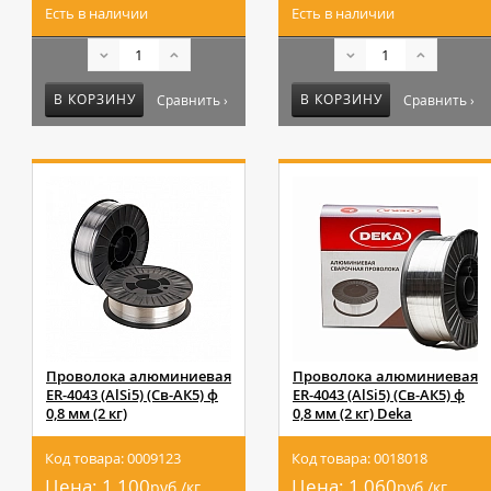
Есть в наличии
Есть в наличии
В КОРЗИНУ
В КОРЗИНУ
Сравнить ›
Сравнить ›
Проволока алюминиевая
Проволока алюминиевая
ER-4043 (AlSi5) (Св-АК5) ф
ER-4043 (AlSi5) (Св-АК5) ф
0,8 мм (2 кг)
0,8 мм (2 кг) Deka
Код товара: 0009123
Код товара: 0018018
Цена:
1 100
Цена:
1 060
руб./кг
руб./кг