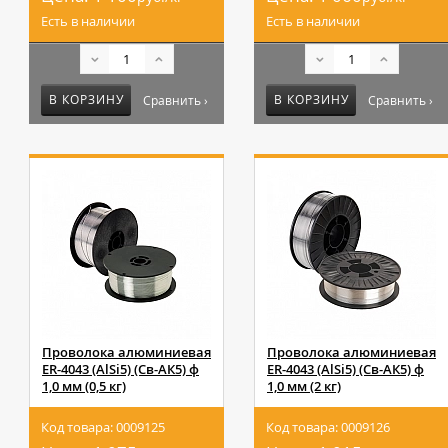
Есть в наличии
Есть в наличии
В КОРЗИНУ
В КОРЗИНУ
Сравнить ›
Сравнить ›
Проволока алюминиевая
Проволока алюминиевая
ER-4043 (AlSi5) (Св-АК5) ф
ER-4043 (AlSi5) (Св-АК5) ф
1,0 мм (0,5 кг)
1,0 мм (2 кг)
Код товара: 0009125
Код товара: 0009126