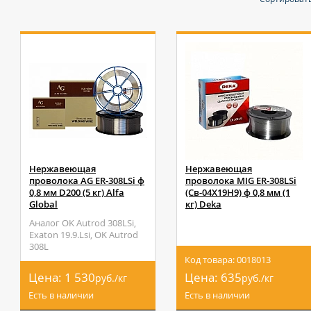
Нержавеющая
Нержавеющая
проволока AG ER-308LSi ф
проволока MIG ER-308LSi
0,8 мм D200 (5 кг) Alfa
(Св-04Х19Н9) ф 0,8 мм (1
Global
кг) Deka
Аналог OK Autrod 308LSi,
Exaton 19.9.Lsi, OK Autrod
308L
Код товара: 0018013
Цена:
1 530
Цена:
635
руб./кг
руб./кг
Есть в наличии
Есть в наличии