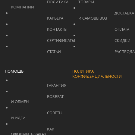
			    		ПОЛИТИКА 
ТОВАРЫ			    	
КОМПАНИИ			    	
			    		ДОСТАВКА 
			    		КАРЬЕРА			    	
И САМОВЫВОЗ	
			    		КОНТАКТЫ			    	
			    		СЕРТИФИКАТЫ			    	
			    		СТАТЬИ			    	
ПОМОЩЬ
ПОЛИТИКА
КОНФИДЕНЦИАЛЬНОСТИ
			    		ГАРАНТИЯ			    	
			    		ВОЗВРАТ 
И ОБМЕН			    	
			    		СОВЕТЫ 
И ИДЕИ			    	
			    		КАК 
ОФОРМИТЬ ЗАКАЗ			    	