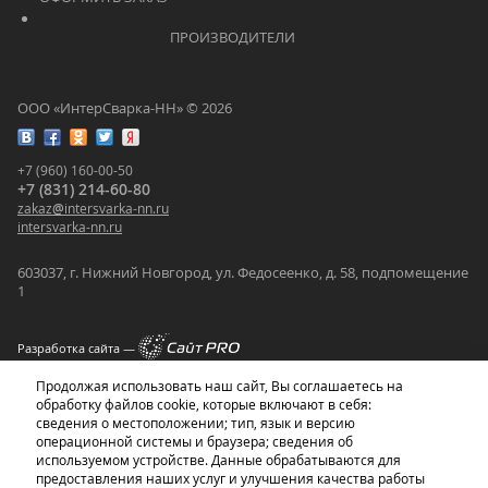
			    		ПРОИЗВОДИТЕЛИ			    	
ООО «ИнтерСварка-НН» © 2026
+7 (960) 160-00-50
+7 (831) 214-60-80
zakaz
@
intersvarka-nn.ru
intersvarka-nn.ru
603037, г. Нижний Новгород, ул. Федосеенко, д. 58, подпомещение
1
Разработка сайта —
Продолжая использовать наш сайт, Вы соглашаетесь на
обработку файлов cookie, которые включают в себя:
сведения о местоположении; тип, язык и версию
операционной системы и браузера; сведения об
используемом устройстве. Данные обрабатываются для
предоставления наших услуг и улучшения качества работы