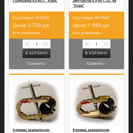
струбцина КЗ-60 С "Корд"
центратор КЗ-40 С-ЦТ 48
"Корд"
Код товара: 0010050
Код товара: 0010042
Цена:
2 739
Цена:
1 989
руб.
руб.
Есть в наличии
Есть в наличии
В КОРЗИНУ
В КОРЗИНУ
Сравнить ›
Сравнить ›
Клемма заземления-
Клемма заземления-