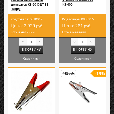
Клемма заземления-
Клемма заземления
центратор КЗ-60 С-ЦТ 88
КЗ-400
"Корд"
Код товара: 0010047
Код товара: 0038216
Цена:
2 929
Цена:
281
руб.
руб.
Есть в наличии
Есть в наличии
В КОРЗИНУ
В КОРЗИНУ
Сравнить ›
Сравнить ›
-19%
482 руб.