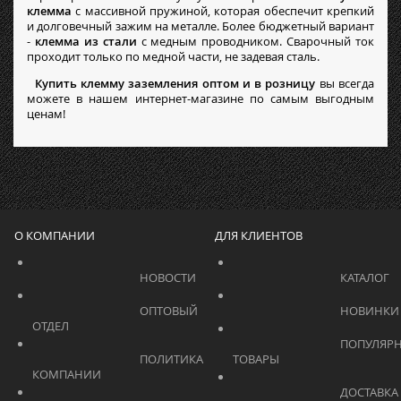
клемма
с массивной пружиной, которая обеспечит крепкий
и долговечный зажим на металле. Более бюджетный вариант
-
клемма из стали
с медным проводником. Сварочный ток
проходит только по медной части, не задевая сталь.
Купить клемму заземления оптом и в розницу
вы всегда
можете в нашем интернет-магазине по самым выгодным
ценам!
О КОМПАНИИ
ДЛЯ КЛИЕНТОВ
			    		НОВОСТИ			    	
			    		ОПТОВЫЙ 
ОТДЕЛ			    	
			    		ПОПУЛЯРНЫЕ 
			    		ПОЛИТИКА 
ТОВАРЫ			    	
КОМПАНИИ			    	
			    		ДОСТАВКА 