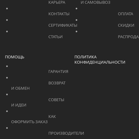
			    		КАРЬЕРА			    	
И САМОВЫВОЗ	
			    		КОНТАКТЫ			    	
			    		СЕРТИФИКАТЫ			    	
			    		СТАТЬИ			    	
ПОМОЩЬ
ПОЛИТИКА
КОНФИДЕНЦИАЛЬНОСТИ
			    		ГАРАНТИЯ			    	
			    		ВОЗВРАТ 
И ОБМЕН			    	
			    		СОВЕТЫ 
И ИДЕИ			    	
			    		КАК 
ОФОРМИТЬ ЗАКАЗ			    	
			    		ПРОИЗВОДИТЕЛИ			    	