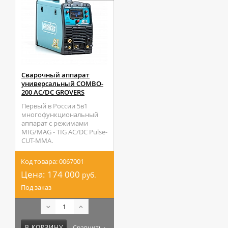
Сварочный аппарат
универсальный COMBO-
200 AC/DC GROVERS
Первый в России 5в1
многофункциональный
аппарат с режимами
MIG/MAG - TIG AC/DC Pulse-
CUT-MMA.
Код товара: 0067001
Цена:
174 000
руб.
Под заказ
В КОРЗИНУ
Сравнить ›