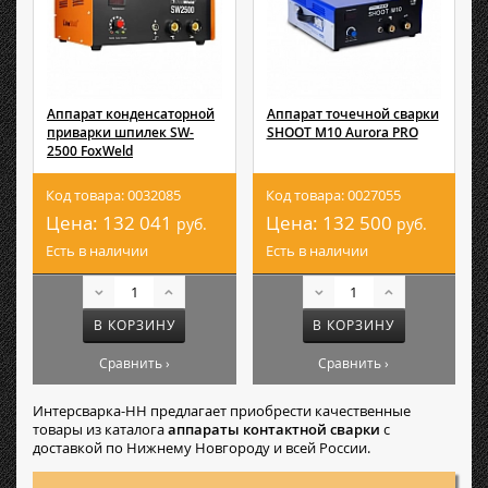
Аппарат конденсаторной
Аппарат точечной сварки
приварки шпилек SW-
SHOOT M10 Aurora PRO
2500 FoxWeld
Код товара: 0032085
Код товара: 0027055
Цена:
132 041
Цена:
132 500
руб.
руб.
Есть в наличии
Есть в наличии
В КОРЗИНУ
В КОРЗИНУ
Сравнить ›
Сравнить ›
Интерсварка-НН предлагает приобрести качественные
товары из каталога
аппараты контактной сварки
с
доставкой по Нижнему Новгороду и всей России.