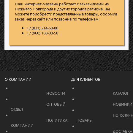
Наш интернет-магазин работает с заказчиками из
Нижнего Новгорода и других городов региона. Вы
можете приобрести представленные товары, оформив
заказ через сайт или позвонив по телефонам:
+7 (831) 214-60-80
+7 (960) 160-00-50
О КОМПАНИИ
ДЛЯ КЛИЕНТОВ
			    		НОВОСТИ			    	
			    		ОПТОВЫЙ 
ОТДЕЛ			    	
			    		ПОПУЛЯРНЫЕ 
			    		ПОЛИТИКА 
ТОВАРЫ			    	
КОМПАНИИ			    	
			    		ДОСТАВКА 