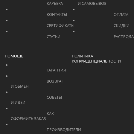
			    		КАРЬЕРА			    	
И САМОВЫВОЗ	
			    		КОНТАКТЫ			    	
			    		СЕРТИФИКАТЫ			    	
			    		СТАТЬИ			    	
ПОМОЩЬ
ПОЛИТИКА
КОНФИДЕНЦИАЛЬНОСТИ
			    		ГАРАНТИЯ			    	
			    		ВОЗВРАТ 
И ОБМЕН			    	
			    		СОВЕТЫ 
И ИДЕИ			    	
			    		КАК 
ОФОРМИТЬ ЗАКАЗ			    	
			    		ПРОИЗВОДИТЕЛИ			    	