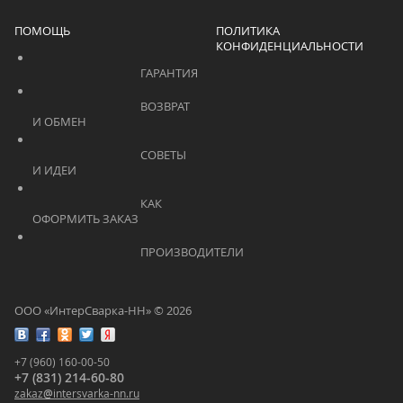
ПОМОЩЬ
ПОЛИТИКА
КОНФИДЕНЦИАЛЬНОСТИ
			    		ГАРАНТИЯ			    	
			    		ВОЗВРАТ 
И ОБМЕН			    	
			    		СОВЕТЫ 
И ИДЕИ			    	
			    		КАК 
ОФОРМИТЬ ЗАКАЗ			    	
			    		ПРОИЗВОДИТЕЛИ			    	
ООО «ИнтерСварка-НН» © 2026
+7 (960) 160-00-50
+7 (831) 214-60-80
zakaz
@
intersvarka-nn.ru