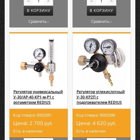
В КОРЗИНУ
В КОРЗИНУ
Сравнить ›
Сравнить ›
Регулятор универсальный
Регулятор углекислотный
У-30/АР-40-КР1-м-Р1 с
У-30-КР2П с
ротаметром REDIUS
подогревателем REDIUS
Код товара: 0002081
Код товара: 0002098
Цена:
2 700
Цена:
4 620
руб.
руб.
Есть в наличии
Есть в наличии