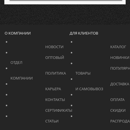
О КОМПАНИИ
ДЛЯ КЛИЕНТОВ
			    		НОВОСТИ			    	
			    		ОПТОВЫЙ 
ОТДЕЛ			    	
			    		ПОПУЛЯРНЫЕ 
			    		ПОЛИТИКА 
ТОВАРЫ			    	
КОМПАНИИ			    	
			    		ДОСТАВКА 
			    		КАРЬЕРА			    	
И САМОВЫВОЗ	
			    		КОНТАКТЫ			    	
			    		СЕРТИФИКАТЫ			    	
			    		СТАТЬИ			    	