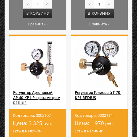
В КОРЗИНУ
В КОРЗИНУ
Сравнить ›
Сравнить ›
Регулятор Аргоновый
Регулятор Гелиевый Г-70-
АР-40-КР1-Р с ротаметром
КР1 REDIUS
REDIUS
Код товара: 0002107
Код товара: 0002114
Цена:
3 325
Цена:
1 970
руб.
руб.
Есть в наличии
Есть в наличии