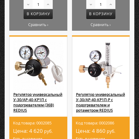
В КОРЗИНУ
В КОРЗИНУ
Сравнить ›
Сравнить ›
Регулятор универсальный
Регулятор универсальный
У-30/АР-40-КР1П с
У-30/АР-40-КР1П-Р с
подогревателем (36В)
подогревателем и
REDIUS
ротаметром REDIUS
Код товара: 0002085
Код товара: 0002086
Цена:
4 620
Цена:
4 860
руб.
руб.
Есть в наличии
Есть в наличии