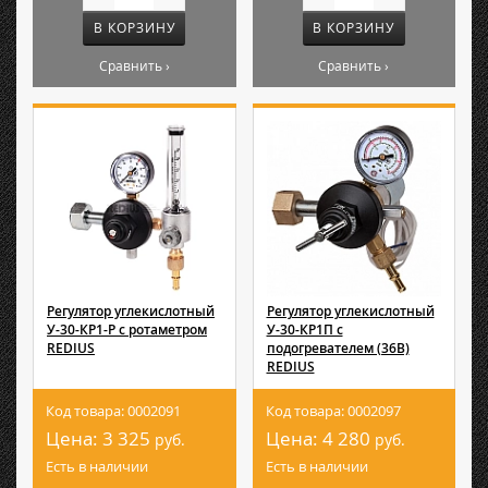
В КОРЗИНУ
В КОРЗИНУ
Сравнить ›
Сравнить ›
Регулятор углекислотный
Регулятор углекислотный
У-30-КР1-Р с ротаметром
У-30-КР1П с
REDIUS
подогревателем (36В)
REDIUS
Код товара: 0002091
Код товара: 0002097
Цена:
3 325
Цена:
4 280
руб.
руб.
Есть в наличии
Есть в наличии