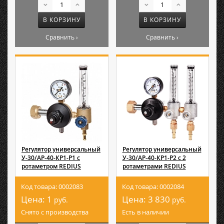
В КОРЗИНУ
В КОРЗИНУ
Сравнить ›
Сравнить ›
Регулятор универсальный
Регулятор универсальный
У-30/АР-40-КР1-Р1 с
У-30/АР-40-КР1-Р2 с 2
ротаметром REDIUS
ротаметрами REDIUS
Код товара: 0002083
Код товара: 0002084
Цена:
1
Цена:
3 830
руб.
руб.
Снято с производства
Есть в наличии