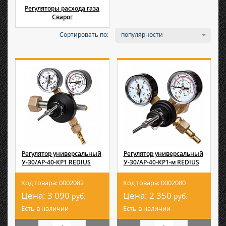
Регуляторы расхода газа
Сварог
Сортировать по:
популярности
Регулятор универсальный
Регулятор универсальный
У-30/АР-40-КР1 REDIUS
У-30/АР-40-КР1-м REDIUS
Код товара: 0002082
Код товара: 0002080
Цена:
3 090
Цена:
2 350
руб.
руб.
Есть в наличии
Есть в наличии