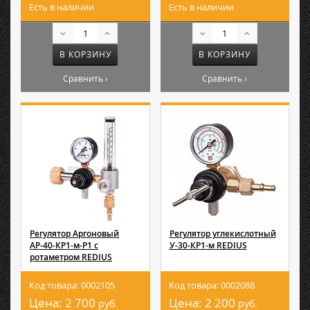
Есть в наличии
Есть в наличии
В КОРЗИНУ
В КОРЗИНУ
Сравнить ›
Сравнить ›
Регулятор Аргоновый
Регулятор углекислотный
АР-40-КР1-м-Р1 с
У-30-КР1-м REDIUS
ротаметром REDIUS
Код товара: 0002105
Код товара: 0002088
Цена:
2 700
Цена:
2 200
руб.
руб.