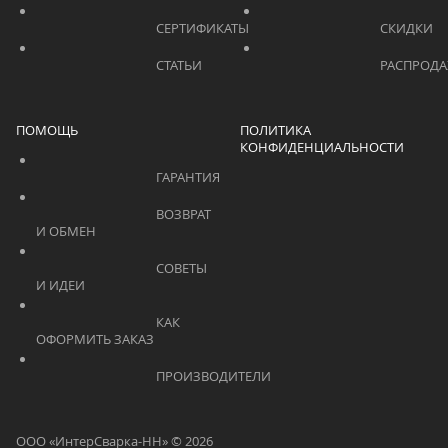
			    		СЕРТИФИКАТЫ			    	
			    		СТАТЬИ			    	
ПОМОЩЬ
ПОЛИТИКА
КОНФИДЕНЦИАЛЬНОСТИ
			    		ГАРАНТИЯ			    	
			    		ВОЗВРАТ 
И ОБМЕН			    	
			    		СОВЕТЫ 
И ИДЕИ			    	
			    		КАК 
ОФОРМИТЬ ЗАКАЗ			    	
			    		ПРОИЗВОДИТЕЛИ			    	
ООО «ИнтерСварка-НН» © 2026