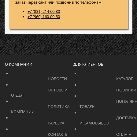
заказ через сайт или позвонив по телефонам:
+7 (831) 214-60-80
+7 (960) 160-00-50
О КОМПАНИИ
ДЛЯ КЛИЕНТОВ
			    		НОВОСТИ			    	
			    		ОПТОВЫЙ 
ОТДЕЛ			    	
			    		ПОПУЛЯРНЫЕ 
			    		ПОЛИТИКА 
ТОВАРЫ			    	
КОМПАНИИ			    	
			    		ДОСТАВКА 
			    		КАРЬЕРА			    	
И САМОВЫВОЗ	
			    		КОНТАКТЫ			    	