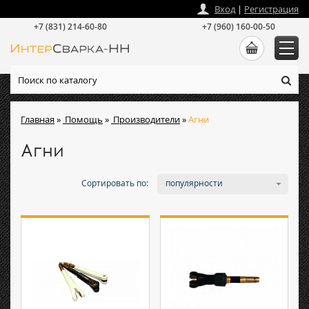
zakaz
@
intersvarka-nn.ru
Вход
|
Регистрация
+7 (831) 214-60-80
+7 (960) 160-00-50
Главная
»
Помощь
»
Производители
»
Агни
Агни
Сортировать по:
популярности