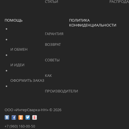
			    		СТАТЬИ			    	
ПОМОЩЬ
ПОЛИТИКА
КОНФИДЕНЦИАЛЬНОСТИ
			    		ГАРАНТИЯ			    	
			    		ВОЗВРАТ 
И ОБМЕН			    	
			    		СОВЕТЫ 
И ИДЕИ			    	
			    		КАК 
ОФОРМИТЬ ЗАКАЗ			    	
			    		ПРОИЗВОДИТЕЛИ			    	
ООО «ИнтерСварка-НН» © 2026
+7 (960) 160-00-50