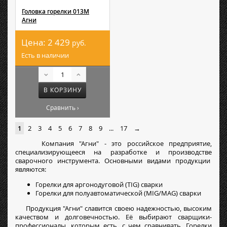
Головка горелки 013М
Агни
Цена:
2 429
руб.
Есть в наличии
В КОРЗИНУ
Сравнить ›
1
2
3
4
5
6
7
8
9
...
17
→
Компания "Агни" - это российское предприятие,
специализирующееся на разработке и производстве
сварочного инструмента. Основными видами продукции
являются:
Горелки для аргонодуговой (TIG) сварки
Горелки для полуавтоматической (MIG/MAG) сварки
Продукция "Агни" славится своею надежностью, высоким
качеством и долговечностью. Её выбирают сварщики-
профессионалы, которым есть, с чем сравнивать. Горелки