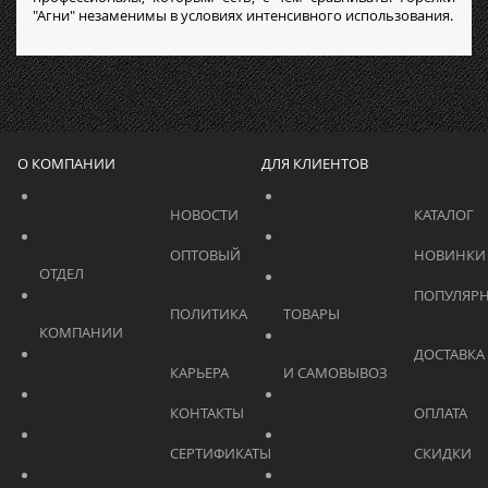
"Агни" незаменимы в условиях интенсивного использования.
О КОМПАНИИ
ДЛЯ КЛИЕНТОВ
			    		НОВОСТИ			    	
			    		ОПТОВЫЙ 
ОТДЕЛ			    	
			    		ПОПУЛЯРНЫЕ 
			    		ПОЛИТИКА 
ТОВАРЫ			    	
КОМПАНИИ			    	
			    		ДОСТАВКА 
			    		КАРЬЕРА			    	
И САМОВЫВОЗ	
			    		КОНТАКТЫ			    	
			    		СЕРТИФИКАТЫ			    	