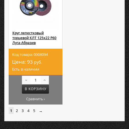
Круг лепестковый
торцевой КЛТ 125х22 Р60
Луга-Абразив
Код товара: 0008094
Цена:
93
руб.
Есть в наличии
В КОРЗИНУ
Сравнить ›
1
2
3
4
5
→