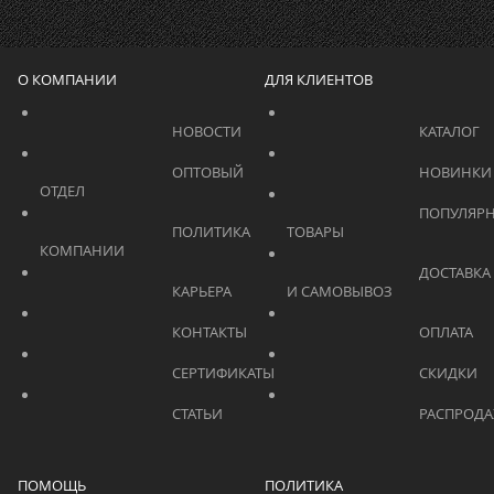
О КОМПАНИИ
ДЛЯ КЛИЕНТОВ
			    		НОВОСТИ			    	
			    		ОПТОВЫЙ 
ОТДЕЛ			    	
			    		ПОПУЛЯРНЫЕ 
			    		ПОЛИТИКА 
ТОВАРЫ			    	
КОМПАНИИ			    	
			    		ДОСТАВКА 
			    		КАРЬЕРА			    	
И САМОВЫВОЗ	
			    		КОНТАКТЫ			    	
			    		СЕРТИФИКАТЫ			    	
			    		СТАТЬИ			    	
ПОМОЩЬ
ПОЛИТИКА