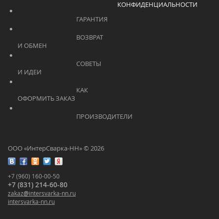
КОНФИДЕНЦИАЛЬНОСТИ
			    		ГАРАНТИЯ			    	
			    		ВОЗВРАТ 
И ОБМЕН			    	
			    		СОВЕТЫ 
И ИДЕИ			    	
			    		КАК 
ОФОРМИТЬ ЗАКАЗ			    	
			    		ПРОИЗВОДИТЕЛИ			    	
ООО «ИнтерСварка-НН» © 2026
+7 (960) 160-00-50
+7 (831) 214-60-80
zakaz
@
intersvarka-nn.ru
intersvarka-nn.ru