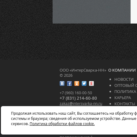
ООО «ИнтерСварка-НН»
О КОМПАНИИ
© 2026
НОВОСТИ
ОПТОВЫЙ 
ПОЛИТИКА
+7 (960) 160-00-50
КАРЬЕРА
+7 (831) 214-60-80
zakaz
@
intersvarka-nn.ru
КОНТАКТЫ
intersvarka-nn.ru
СЕРТИФИК
Продолжая использовать наш сайт, Вы соглашаетесь на обработку ф
СТАТЬИ
системы и браузера; сведения об используемом устройстве. Данные
603037, г. Нижний
сервисов.
Политика обработки файлов cookie.
Новгород, ул.
Федосеенко, д. 58,