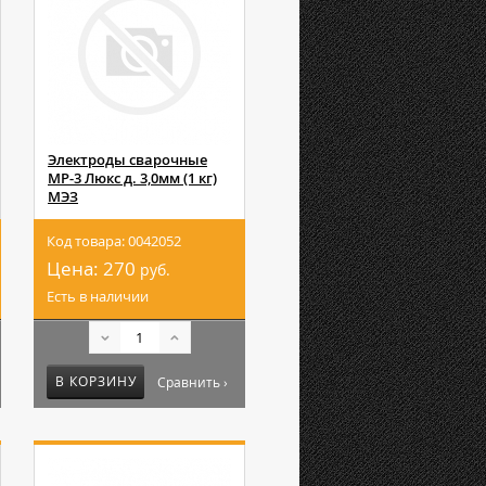
Электроды сварочные
МР-3 Люкс д. 3,0мм (1 кг)
МЭЗ
Код товара: 0042052
Цена:
270
руб.
Есть в наличии
В КОРЗИНУ
Сравнить ›