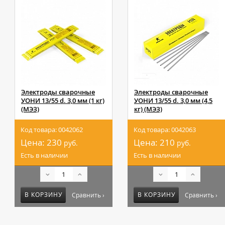
Электроды сварочные
Электроды сварочные
УОНИ 13/55 d. 3,0 мм (1 кг)
УОНИ 13/55 d. 3,0 мм (4,5
(МЭЗ)
кг) (МЭЗ)
Код товара: 0042062
Код товара: 0042063
Цена:
230
Цена:
210
руб.
руб.
Есть в наличии
Есть в наличии
В КОРЗИНУ
В КОРЗИНУ
Сравнить ›
Сравнить ›