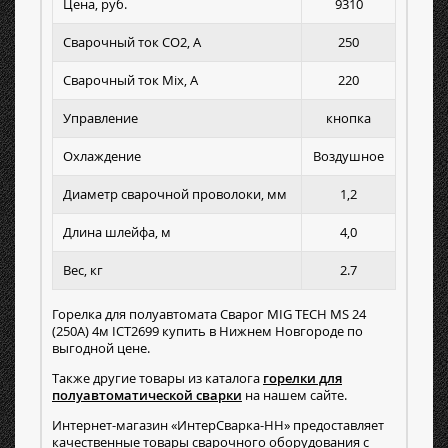
Цена, руб.
9310
Сварочный ток СО2, А
250
Сварочный ток Mix, А
220
Управление
кнопка
Охлаждение
Воздушное
Диаметр сварочной проволоки, мм
1,2
Длина шлейфа, м
4,0
Вес, кг
2.7
Горелка для полуавтомата Сварог MIG TECH MS 24
(250А) 4м ICT2699 купить в Нижнем Новгороде по
выгодной цене.
Также другие товары из каталога
горелки для
полуавтоматической сварки
на нашем сайте.
Интернет-магазин «ИнтерСварка-НН» предоставляет
качественные товары сварочного оборудования с