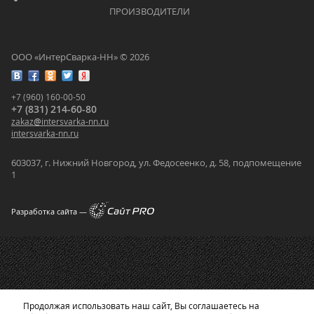
			    		ПРОИЗВОДИТЕЛИ			    	
ООО «ИнтерСварка-НН» © 2026
+7 (960) 160-00-50
+7 (831) 214-60-80
zakaz
@
intersvarka-nn.ru
intersvarka-nn.ru
603037, г. Нижний Новгород, ул. Федосеенко, д. 58, подпомещение
1
Разработка сайта —
Продолжая использовать наш сайт, Вы соглашаетесь на