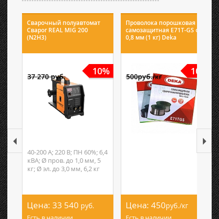
Сварочный полуавтомат
Проволока порошковая
Сварог REAL MIG 200
самозащитная E71T-GS ф
(N2H3)
0,8 мм (1 кг) Deka
10%
10%
37 270 руб.
500руб./кг
40-200 А; 220 В; ПН 60%; 6,4
кВА; Ø пров. до 1,0 мм, 5
кг; Ø эл. до 3,0 мм, 6,2 кг
Цена:
33 540
Цена:
450
руб.
руб./кг
Есть в наличии
Есть в наличии