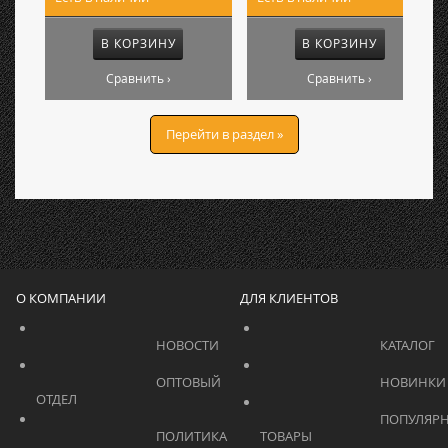
В КОРЗИНУ
В КОРЗИНУ
Сравнить ›
Сравнить ›
Перейти в раздел »
О КОМПАНИИ
ДЛЯ КЛИЕНТОВ
			    		НОВОСТИ			    	
			    		ОПТОВЫЙ 
ОТДЕЛ			    	
			    		ПОПУЛЯРНЫЕ 
			    		ПОЛИТИКА 
ТОВАРЫ			    	