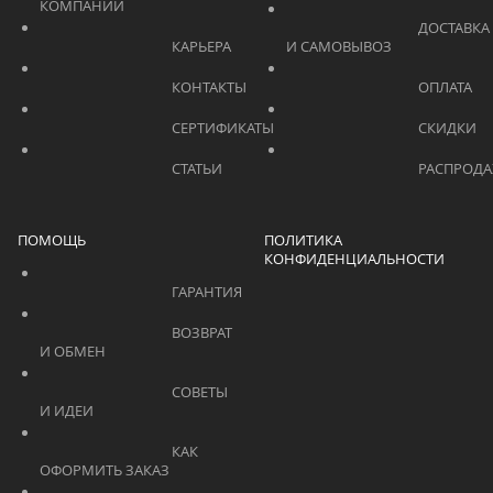
КОМПАНИИ			    	
			    		ДОСТАВКА 
			    		КАРЬЕРА			    	
И САМОВЫВОЗ	
			    		КОНТАКТЫ			    	
			    		СЕРТИФИКАТЫ			    	
			    		СТАТЬИ			    	
ПОМОЩЬ
ПОЛИТИКА
КОНФИДЕНЦИАЛЬНОСТИ
			    		ГАРАНТИЯ			    	
			    		ВОЗВРАТ 
И ОБМЕН			    	
			    		СОВЕТЫ 
И ИДЕИ			    	
			    		КАК 
ОФОРМИТЬ ЗАКАЗ			    	