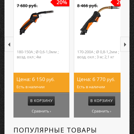
20%
20%
7 680 руб.
8 466 руб.
180-150А ; Ø 0,6-1,0мм ;
170-200А ; Ø 0,8-1,2мм ;
возд. охл ; 4м
возд. охл ; 3 м; 2,1 кг
Цена:
6 150
Цена:
6 770
руб.
руб.
Есть в наличии
Есть в наличии
В КОРЗИНУ
В КОРЗИНУ
Сравнить ›
Сравнить ›
ПОПУЛЯРНЫЕ ТОВАРЫ