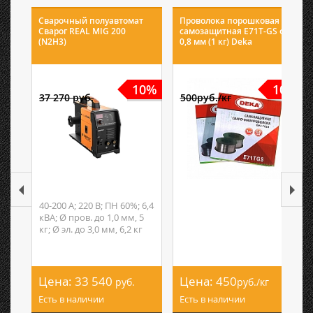
Сварочный полуавтомат
Проволока порошковая
Сварог REAL MIG 200
самозащитная E71T-GS ф
(N2H3)
0,8 мм (1 кг) Deka
10%
10%
37 270 руб.
500руб./кг
40-200 А; 220 В; ПН 60%; 6,4
кВА; Ø пров. до 1,0 мм, 5
кг; Ø эл. до 3,0 мм, 6,2 кг
Цена:
33 540
Цена:
450
руб.
руб./кг
Есть в наличии
Есть в наличии