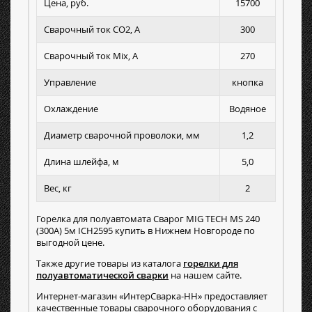
Цена, руб.
15700
Сварочный ток СО2, А
300
Сварочный ток Mix, А
270
Управление
кнопка
Охлаждение
Водяное
Диаметр сварочной проволоки, мм
1,2
Длина шлейфа, м
5,0
Вес, кг
2
Горелка для полуавтомата Сварог MIG TECH MS 240
(300А) 5м ICH2595 купить в Нижнем Новгороде по
выгодной цене.
Также другие товары из каталога
горелки для
полуавтоматической сварки
на нашем сайте.
Интернет-магазин «ИнтерСварка-НН» предоставляет
качественные товары сварочного оборудования с