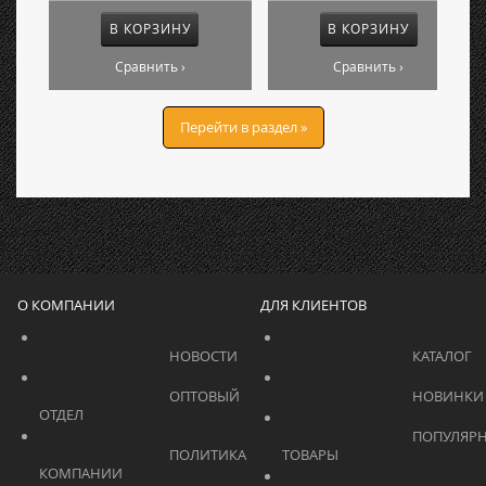
В КОРЗИНУ
В КОРЗИНУ
Сравнить ›
Сравнить ›
Перейти в раздел »
О КОМПАНИИ
ДЛЯ КЛИЕНТОВ
			    		НОВОСТИ			    	
			    		ОПТОВЫЙ 
ОТДЕЛ			    	
			    		ПОПУЛЯРНЫЕ 
			    		ПОЛИТИКА 
ТОВАРЫ			    	
КОМПАНИИ			    	