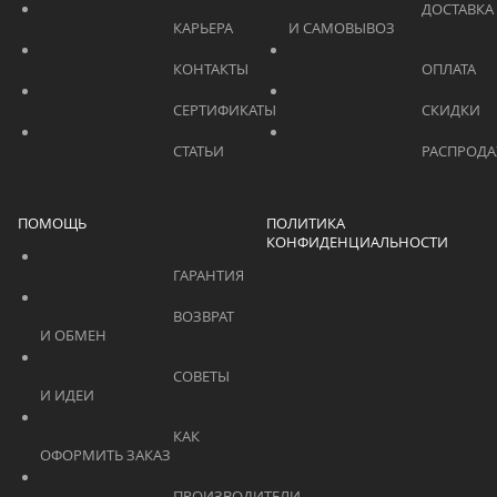
			    		ДОСТАВКА 
			    		КАРЬЕРА			    	
И САМОВЫВОЗ	
			    		КОНТАКТЫ			    	
			    		СЕРТИФИКАТЫ			    	
			    		СТАТЬИ			    	
ПОМОЩЬ
ПОЛИТИКА
КОНФИДЕНЦИАЛЬНОСТИ
			    		ГАРАНТИЯ			    	
			    		ВОЗВРАТ 
И ОБМЕН			    	
			    		СОВЕТЫ 
И ИДЕИ			    	
			    		КАК 
ОФОРМИТЬ ЗАКАЗ			    	
			    		ПРОИЗВОДИТЕЛИ			    	