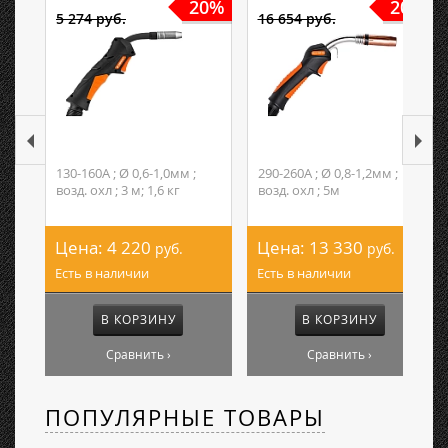
20%
20%
5 274 руб.
16 654 руб.
130-160А ; Ø 0,6-1,0мм ;
290-260А ; Ø 0,8-1,2мм ;
возд. охл ; 3 м; 1,6 кг
возд. охл ; 5м
Цена:
4 220
Цена:
13 330
руб.
руб.
Есть в наличии
Есть в наличии
В КОРЗИНУ
В КОРЗИНУ
Сравнить ›
Сравнить ›
ПОПУЛЯРНЫЕ ТОВАРЫ