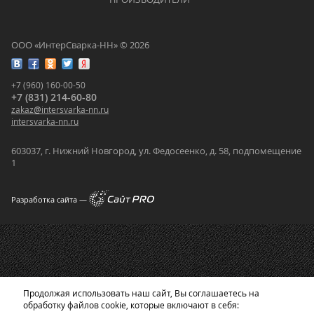
ООО «ИнтерСварка-НН» © 2026
+7 (960) 160-00-50
+7 (831) 214-60-80
zakaz
@
intersvarka-nn.ru
intersvarka-nn.ru
603037, г. Нижний Новгород, ул. Федосеенко, д. 58, подпомещение
1
Разработка сайта —
Продолжая использовать наш сайт, Вы соглашаетесь на
обработку файлов cookie, которые включают в себя: