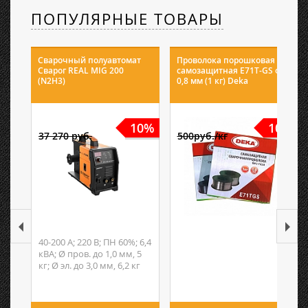
ПОПУЛЯРНЫЕ ТОВАРЫ
Сварочный полуавтомат
Проволока порошковая
Сварог REAL MIG 200
самозащитная E71T-GS ф
(N2H3)
0,8 мм (1 кг) Deka
10%
10%
37 270 руб.
500руб./кг
40-200 А; 220 В; ПН 60%; 6,4
кВА; Ø пров. до 1,0 мм, 5
кг; Ø эл. до 3,0 мм, 6,2 кг