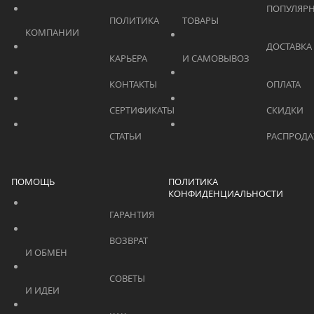
			    		ПОПУЛЯРНЫЕ 
			    		ПОЛИТИКА 
ТОВАРЫ			    	
КОМПАНИИ			    	
			    		ДОСТАВКА 
			    		КАРЬЕРА			    	
И САМОВЫВОЗ	
			    		КОНТАКТЫ			    	
			    		СЕРТИФИКАТЫ			    	
			    		СТАТЬИ			    	
ПОМОЩЬ
ПОЛИТИКА
КОНФИДЕНЦИАЛЬНОСТИ
			    		ГАРАНТИЯ			    	
			    		ВОЗВРАТ 
И ОБМЕН			    	
			    		СОВЕТЫ 
И ИДЕИ			    	