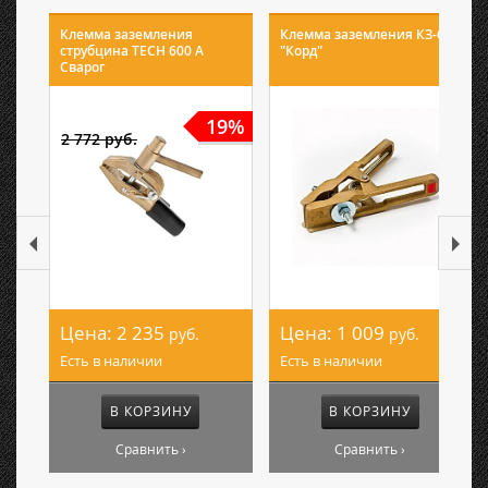
Клемма заземления
Клемма заземления КЗ-60
струбцина TECH 600 А
"Корд"
Сварог
19%
2 772 руб.
Цена:
2 235
Цена:
1 009
руб.
руб.
Есть в наличии
Есть в наличии
В КОРЗИНУ
В КОРЗИНУ
Сравнить ›
Сравнить ›