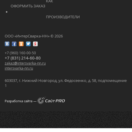
			    		КАК 
ОФОРМИТЬ ЗАКАЗ			    	
			    		ПРОИЗВОДИТЕЛИ			    	
ООО «ИнтерСварка-НН» © 2026
+7 (960) 160-00-50
+7 (831) 214-60-80
zakaz
@
intersvarka-nn.ru
intersvarka-nn.ru
603037, г. Нижний Новгород, ул. Федосеенко, д. 58, подпомещение
1
Разработка сайта —