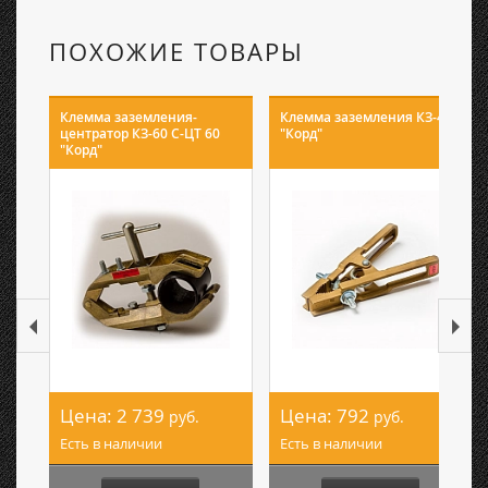
ПОХОЖИЕ ТОВАРЫ
Клемма заземления-
Клемма заземления КЗ-40
центратор КЗ-60 С-ЦТ 60
"Корд"
"Корд"
Цена:
2 739
Цена:
792
руб.
руб.
Есть в наличии
Есть в наличии