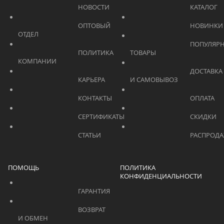
			    		НОВОСТИ			    	
			    		ОПТОВЫЙ 
ОТДЕЛ			    	
			    		ПОПУЛЯРНЫЕ 
			    		ПОЛИТИКА 
ТОВАРЫ			    	
КОМПАНИИ			    	
			    		ДОСТАВКА 
			    		КАРЬЕРА			    	
И САМОВЫВОЗ	
			    		КОНТАКТЫ			    	
			    		СЕРТИФИКАТЫ			    	
			    		СТАТЬИ			    	
ПОМОЩЬ
ПОЛИТИКА
КОНФИДЕНЦИАЛЬНОСТИ
			    		ГАРАНТИЯ			    	
			    		ВОЗВРАТ 
И ОБМЕН			    	