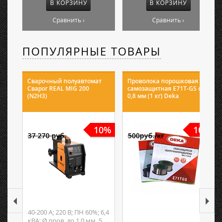
В КОРЗИНУ
В КОРЗИНУ
Сравнить ›
Сравнить ›
ПОПУЛЯРНЫЕ ТОВАРЫ
Сварочный полуавтомат
Проволока порошковая
Сварог REAL MIG 200
самозащитная E71T-GS ф
(N2H3)
0,8 мм (1 кг) Deka
10%
10%
37 270 руб.
500руб./кг
40-200 А; 220 В; ПН 60%; 6,4
кВА; Ø пров. до 1,0 мм, 5