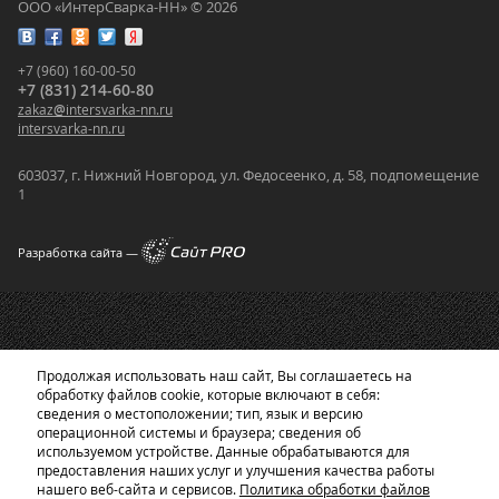
ООО «ИнтерСварка-НН» © 2026
+7 (960) 160-00-50
+7 (831) 214-60-80
zakaz
@
intersvarka-nn.ru
intersvarka-nn.ru
603037, г. Нижний Новгород, ул. Федосеенко, д. 58, подпомещение
1
Разработка сайта —
Продолжая использовать наш сайт, Вы соглашаетесь на
обработку файлов cookie, которые включают в себя:
сведения о местоположении; тип, язык и версию
операционной системы и браузера; сведения об
используемом устройстве. Данные обрабатываются для
предоставления наших услуг и улучшения качества работы
нашего веб-сайта и сервисов.
Политика обработки файлов