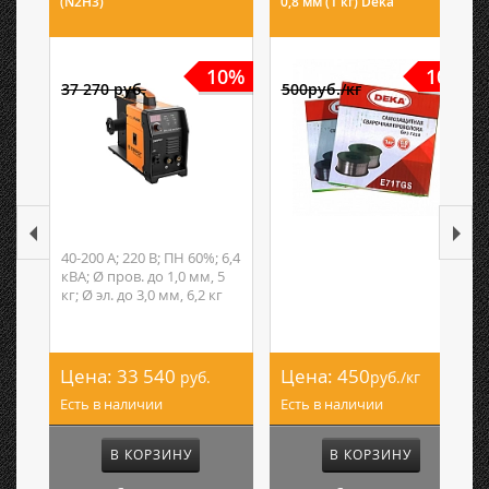
(N2H3)
0,8 мм (1 кг) Deka
10%
10%
37 270 руб.
500руб./кг
40-200 А; 220 В; ПН 60%; 6,4
кВА; Ø пров. до 1,0 мм, 5
кг; Ø эл. до 3,0 мм, 6,2 кг
Цена:
33 540
Цена:
450
руб.
руб./кг
Есть в наличии
Есть в наличии
В КОРЗИНУ
В КОРЗИНУ