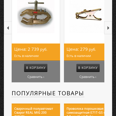
Цена:
2 739
Цена:
279
руб.
руб.
Есть в наличии
Есть в наличии
В КОРЗИНУ
В КОРЗИНУ
Сравнить ›
Сравнить ›
ПОПУЛЯРНЫЕ ТОВАРЫ
Сварочный полуавтомат
Проволока порошковая
Сварог REAL MIG 200
самозащитная E71T-GS ф