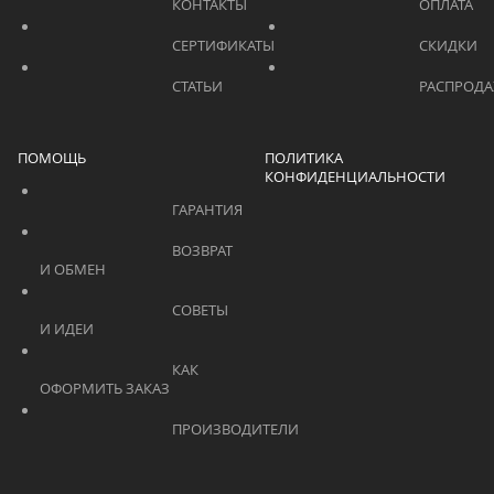
			    		КОНТАКТЫ			    	
			    		СЕРТИФИКАТЫ			    	
			    		СТАТЬИ			    	
ПОМОЩЬ
ПОЛИТИКА
КОНФИДЕНЦИАЛЬНОСТИ
			    		ГАРАНТИЯ			    	
			    		ВОЗВРАТ 
И ОБМЕН			    	
			    		СОВЕТЫ 
И ИДЕИ			    	
			    		КАК 
ОФОРМИТЬ ЗАКАЗ			    	
			    		ПРОИЗВОДИТЕЛИ			    	