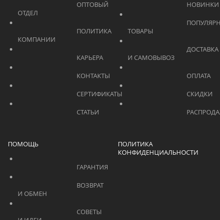
			    		ОПТОВЫЙ 
ОТДЕЛ			    	
			    		ПОПУЛЯРНЫЕ 
			    		ПОЛИТИКА 
ТОВАРЫ			    	
КОМПАНИИ			    	
			    		ДОСТАВКА 
			    		КАРЬЕРА			    	
И САМОВЫВОЗ	
			    		КОНТАКТЫ			    	
			    		СЕРТИФИКАТЫ			    	
			    		СТАТЬИ			    	
ПОМОЩЬ
ПОЛИТИКА
КОНФИДЕНЦИАЛЬНОСТИ
			    		ГАРАНТИЯ			    	
			    		ВОЗВРАТ 
И ОБМЕН			    	
			    		СОВЕТЫ 