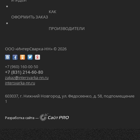
И ИДЕИ			    	
			    		КАК 
ОФОРМИТЬ ЗАКАЗ			    	
			    		ПРОИЗВОДИТЕЛИ			    	
ООО «ИнтерСварка-НН» © 2026
+7 (960) 160-00-50
+7 (831) 214-60-80
zakaz
@
intersvarka-nn.ru
intersvarka-nn.ru
603037, г. Нижний Новгород, ул. Федосеенко, д. 58, подпомещение
1
Разработка сайта —