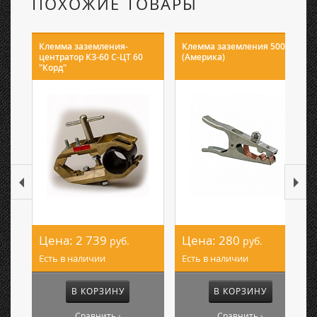
ПОХОЖИЕ ТОВАРЫ
Клемма заземления-
Клемма заземления 500А
центратор КЗ-60 С-ЦТ 60
(Америка)
"Корд"
Цена:
2 739
Цена:
280
руб.
руб.
Есть в наличии
Есть в наличии
В КОРЗИНУ
В КОРЗИНУ
Сравнить ›
Сравнить ›