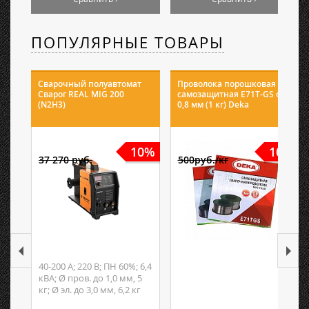
ПОПУЛЯРНЫЕ ТОВАРЫ
Сварочный полуавтомат
Проволока порошковая
Сварог REAL MIG 200
самозащитная E71T-GS ф
(N2H3)
0,8 мм (1 кг) Deka
10%
10%
37 270 руб.
500руб./кг
40-200 А; 220 В; ПН 60%; 6,4
кВА; Ø пров. до 1,0 мм, 5
кг; Ø эл. до 3,0 мм, 6,2 кг