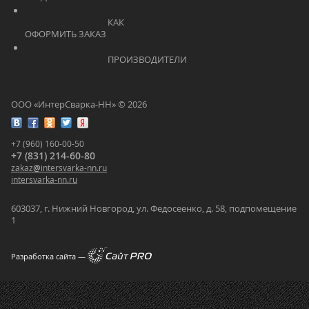
			    		КАК 
ОФОРМИТЬ ЗАКАЗ			    	
			    		ПРОИЗВОДИТЕЛИ			    	
ООО «ИнтерСварка-НН» © 2026
+7 (960) 160-00-50
+7 (831) 214-60-80
zakaz
@
intersvarka-nn.ru
intersvarka-nn.ru
603037, г. Нижний Новгород, ул. Федосеенко, д. 58, подпомещение
1
Разработка сайта —