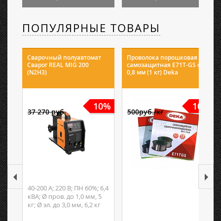
ПОПУЛЯРНЫЕ ТОВАРЫ
Сварочный полуавтомат
Проволока порошковая
Сварог REAL MIG 200
самозащитная E71T-GS ф
(N2H3)
0,8 мм (1 кг) Deka
10%
10%
37 270 руб.
500руб./кг
40-200 А; 220 В; ПН 60%; 6,4
кВА; Ø пров. до 1,0 мм, 5
кг; Ø эл. до 3,0 мм, 6,2 кг