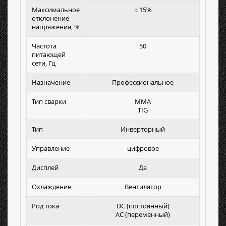
Максимальное
± 15%
отклонение
напряжения, %
Частота
50
питающей
сети, Гц
Назначение
Профессиональное
Тип сварки
MMA
TIG
Тип
Инверторный
Управление
цифровое
Дисплей
Да
Охлаждение
Вентилятор
Род тока
DC (постоянный)
AC (переменный)