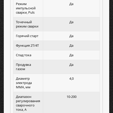
Режим
Да
импульсной
сварки, Puls
Точечный
Да
режим сварки
Горячий старт
Да
Функция 2Т/4Т
Да
Спад тока
Да
Продувка
Да
газом
Диаметр
4,0
электрода
MMA, мм
Диапазон
10-200
регулирования
сварочного
тока, А