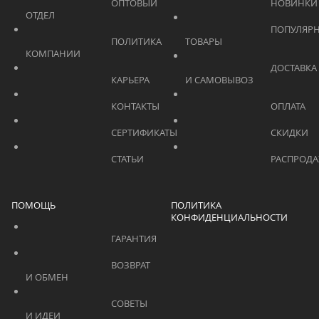
			    		ОПТОВЫЙ 
ОТДЕЛ			    	
			    		ПОПУЛЯРНЫЕ 
			    		ПОЛИТИКА 
ТОВАРЫ			    	
КОМПАНИИ			    	
			    		ДОСТАВКА 
			    		КАРЬЕРА			    	
И САМОВЫВОЗ	
			    		КОНТАКТЫ			    	
			    		СЕРТИФИКАТЫ			    	
			    		СТАТЬИ			    	
ПОМОЩЬ
ПОЛИТИКА
КОНФИДЕНЦИАЛЬНОСТИ
			    		ГАРАНТИЯ			    	
			    		ВОЗВРАТ 
И ОБМЕН			    	
			    		СОВЕТЫ 
И ИДЕИ			    	