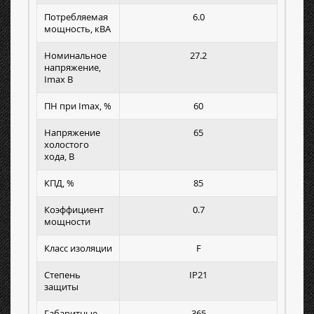
Потребляемая
6.0
мощность, кВА
Номинальное
27.2
напряжение,
Imax B
ПН при Imax, %
60
Напряжение
65
холостого
хода, В
КПД, %
85
Коэффициент
0.7
мощности
Класс изоляции
F
Степень
IP21
защиты
Габаритные
365