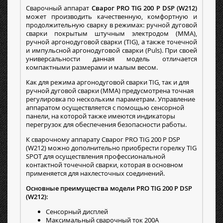
Сварочный аппарат
Сварог PRO TIG 200 P DSP (W212)
может производить качественную, комфортную и
продолжительную сварку в режимах: ручной дуговой
сварки покрытым штучным электродом (MMA),
ручной аргонодуговой сварки (TIG), а также точечной
и импульсной аргонодуговой сварки (Puls). При своей
универсальности данная модель отличается
компактными размерами и малым весом.
Как для режима аргонодуговой сварки TIG, так и для
ручной дуговой сварки (MMA) предусмотрена точная
регулировка по нескольким параметрам. Управление
аппаратом осуществляется с помощью сенсорной
панели, на которой также имеются индикаторы
перегрузок для обеспечения безопасности работы.
К сварочному аппарату Сварог PRO TIG 200 P DSP
(W212) можно дополнительно приобрести горелку TIG
SPOT для осуществления профессиональной
контактной точечной сварки, которая в основном
применяется для нахлесточных соединений.
Основные преимущества модели PRO TIG 200 P DSP
(W212):
Сенсорный дисплей
Максимальный сварочный ток 200А