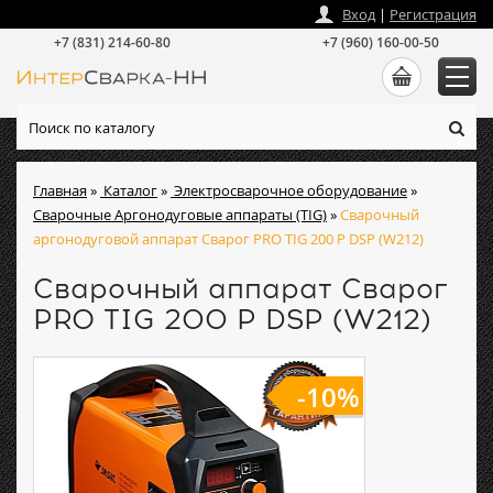
zakaz
@
intersvarka-nn.ru
Вход
|
Регистрация
+7 (831) 214-60-80
+7 (960) 160-00-50
Главная
»
Каталог
»
Электросварочное оборудование
»
Сварочные Аргонодуговые аппараты (TIG)
»
Сварочный
аргонодуговой аппарат Сварог PRO TIG 200 P DSP (W212)
Сварочный аппарат Сварог
PRO TIG 200 P DSP (W212)
-10%