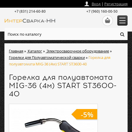
zakaz
@
intersvarka-nn.ru
Вход
|
Регистрация
+7 (831) 214-60-80
+7 (960) 160-00-50
Главная
»
Каталог
»
Электросварочное оборудование
»
Горелки для Полуавтоматической сварки
»
Горелка для
полуавтомата MIG-36 (4м) START ST3600-40
Горелка для полуавтомата
MIG-36 (4м) START ST3600-
40
-5%