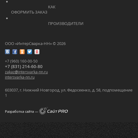
			    		КАК 
ОФОРМИТЬ ЗАКАЗ			    	
			    		ПРОИЗВОДИТЕЛИ			    	
ООО «ИнтерСварка-НН» © 2026
+7 (960) 160-00-50
+7 (831) 214-60-80
zakaz
@
intersvarka-nn.ru
intersvarka-nn.ru
603037, г. Нижний Новгород, ул. Федосеенко, д. 58, подпомещение
1
Разработка сайта —