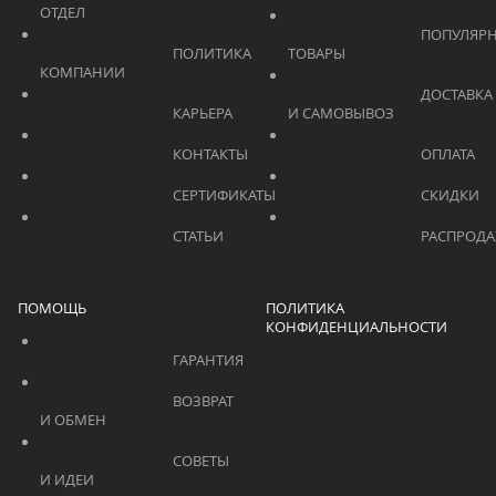
ОТДЕЛ			    	
			    		ПОПУЛЯРНЫЕ 
			    		ПОЛИТИКА 
ТОВАРЫ			    	
КОМПАНИИ			    	
			    		ДОСТАВКА 
			    		КАРЬЕРА			    	
И САМОВЫВОЗ	
			    		КОНТАКТЫ			    	
			    		СЕРТИФИКАТЫ			    	
			    		СТАТЬИ			    	
ПОМОЩЬ
ПОЛИТИКА
КОНФИДЕНЦИАЛЬНОСТИ
			    		ГАРАНТИЯ			    	
			    		ВОЗВРАТ 
И ОБМЕН			    	
			    		СОВЕТЫ 
И ИДЕИ			    	