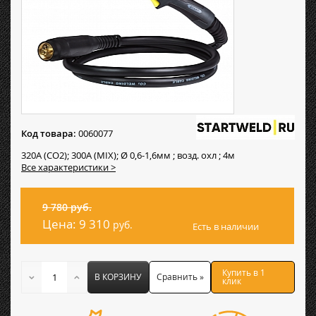
Код товара:
0060077
320А (CO2); 300А (MIX); Ø 0,6-1,6мм ; возд. охл ; 4м
Все характеристики >
9 780 руб.
Цена:
9 310
руб.
Есть в наличии
Купить в 1
В КОРЗИНУ
Сравнить »
клик