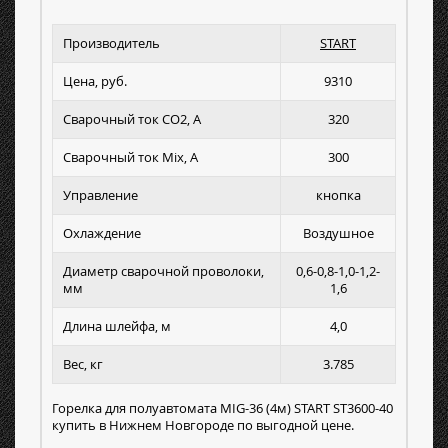
Производитель
START
Цена, руб.
9310
Сварочный ток СО2, А
320
Сварочный ток Mix, А
300
Управление
кнопка
Охлаждение
Воздушное
Диаметр сварочной проволоки,
0,6-0,8-1,0-1,2-
мм
1,6
Длина шлейфа, м
4,0
Вес, кг
3.785
Горелка для полуавтомата MIG-36 (4м) START ST3600-40
купить в Нижнем Новгороде по выгодной цене.