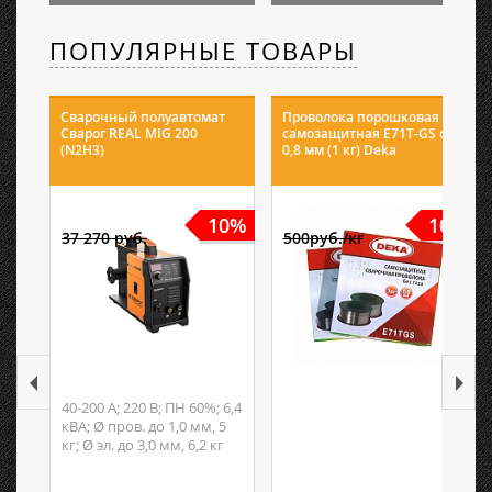
ПОПУЛЯРНЫЕ ТОВАРЫ
Сварочный полуавтомат
Проволока порошковая
Сварог REAL MIG 200
самозащитная E71T-GS ф
(N2H3)
0,8 мм (1 кг) Deka
10%
10%
37 270 руб.
500руб./кг
40-200 А; 220 В; ПН 60%; 6,4
кВА; Ø пров. до 1,0 мм, 5
кг; Ø эл. до 3,0 мм, 6,2 кг