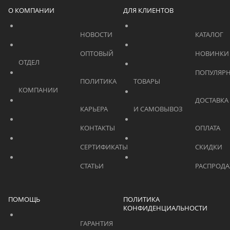
О КОМПАНИИ
ДЛЯ КЛИЕНТОВ
			    		НОВОСТИ			    	
			    		ОПТОВЫЙ 
ОТДЕЛ			    	
			    		ПОПУЛЯРНЫЕ 
			    		ПОЛИТИКА 
ТОВАРЫ			    	
КОМПАНИИ			    	
			    		ДОСТАВКА 
			    		КАРЬЕРА			    	
И САМОВЫВОЗ	
			    		КОНТАКТЫ			    	
			    		СЕРТИФИКАТЫ			    	
			    		СТАТЬИ			    	
ПОМОЩЬ
ПОЛИТИКА
КОНФИДЕНЦИАЛЬНОСТИ
			    		ГАРАНТИЯ			    	