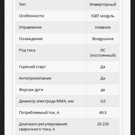
Тип
Инверторный
Особенности
IGBT модуль
Управление
плавное
Охлаждение
Воздушное
Род тока
DC
(постоянный)
Горячий старт
Да
Антиприлипание
Да
Форсаж дуги
да
Диаметр электрода MMA, мм
5,0
Потребляемый ток, А
49.3
Диапазон регулирования
20-220
сварочного тока, А