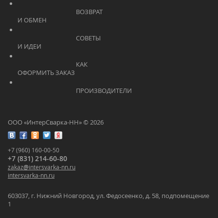
			    		ВОЗВРАТ 
И ОБМЕН			    	
			    		СОВЕТЫ 
И ИДЕИ			    	
			    		КАК 
ОФОРМИТЬ ЗАКАЗ			    	
			    		ПРОИЗВОДИТЕЛИ			    	
ООО «ИнтерСварка-НН» © 2026
+7 (960) 160-00-50
+7 (831) 214-60-80
zakaz
@
intersvarka-nn.ru
intersvarka-nn.ru
603037, г. Нижний Новгород, ул. Федосеенко, д. 58, подпомещение
1