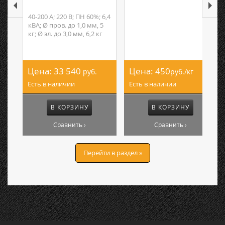
40-200 А; 220 В; ПН 60%; 6,4
кВА; Ø пров. до 1,0 мм, 5
кг; Ø эл. до 3,0 мм, 6,2 кг
Цена:
33 540
Цена:
450
руб.
руб./кг
Есть в наличии
Есть в наличии
В КОРЗИНУ
В КОРЗИНУ
Сравнить ›
Сравнить ›
Перейти в раздел »