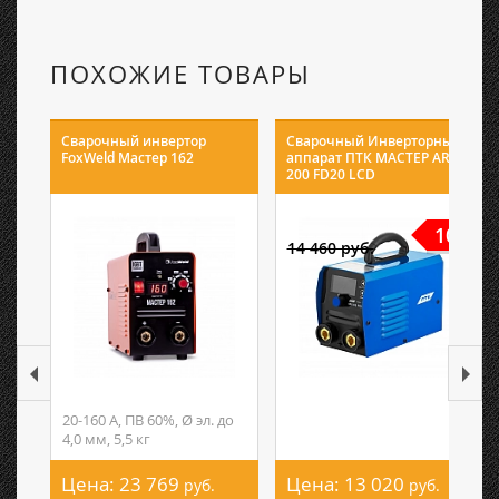
ПОХОЖИЕ ТОВАРЫ
Сварочный инвертор
Сварочный Инверторный
FoxWeld Мастер 162
аппарат ПТК МАСТЕР ARC
200 FD20 LCD
10%
14 460 руб.
20-160 А, ПВ 60%, Ø эл. до
4,0 мм, 5,5 кг
Цена:
23 769
Цена:
13 020
руб.
руб.