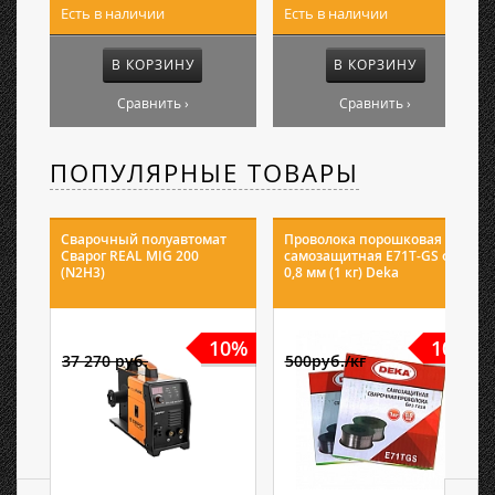
Есть в наличии
Есть в наличии
В КОРЗИНУ
В КОРЗИНУ
Сравнить ›
Сравнить ›
ПОПУЛЯРНЫЕ ТОВАРЫ
Сварочный полуавтомат
Проволока порошковая
Сварог REAL MIG 200
самозащитная E71T-GS ф
(N2H3)
0,8 мм (1 кг) Deka
10%
10%
37 270 руб.
500руб./кг