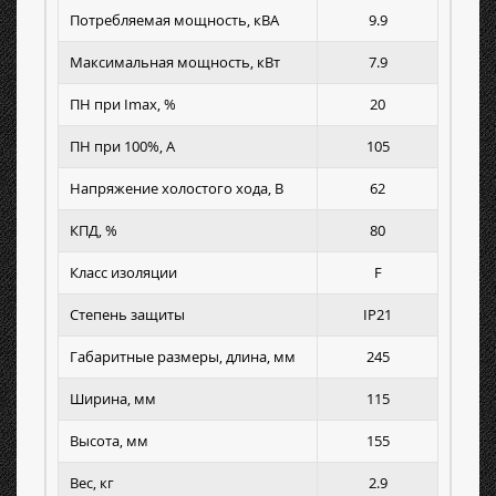
Потребляемая мощность, кВА
9.9
Максимальная мощность, кВт
7.9
ПН при Imax, %
20
ПН при 100%, А
105
Напряжение холостого хода, В
62
КПД, %
80
Класс изоляции
F
Степень защиты
IP21
Габаритные размеры, длина, мм
245
Ширина, мм
115
Высота, мм
155
Вес, кг
2.9