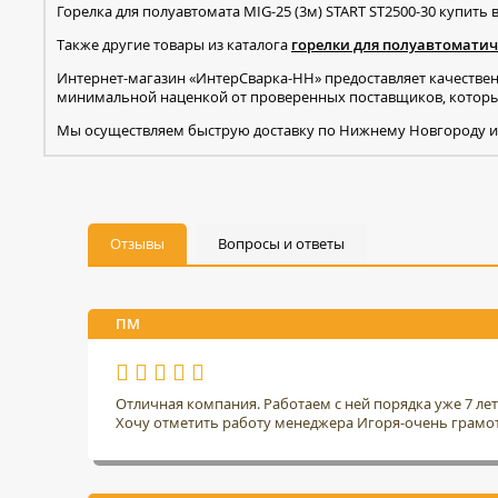
Горелка для полуавтомата MIG-25 (3м) START ST2500-30 купит
Также другие товары из каталога
горелки для полуавтоматич
Интернет-магазин «ИнтерСварка-НН» предоставляет качестве
минимальной наценкой от проверенных поставщиков, которые
Мы осуществляем быструю доставку по Нижнему Новгороду и
Отзывы
Вопросы и ответы
ПМ
Отличная компания. Работаем с ней порядка уже 7 ле
Хочу отметить работу менеджера Игоря-очень грамо