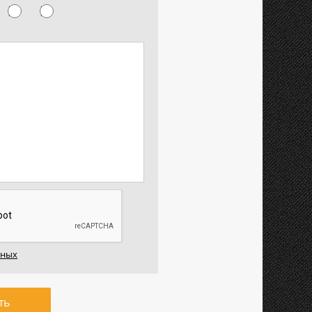
нных
ть