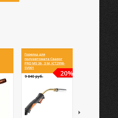
Горелка для
Горелка MIG 36 3 м
полуавтомата Сварог
PRO MS 36 , 3 M, ICT2998-
SV001
20%
9 840 руб.