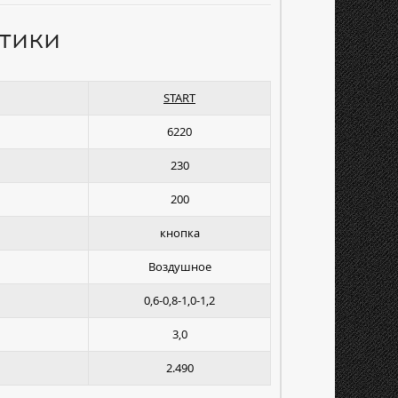
тики
START
6220
230
200
кнопка
Воздушное
0,6-0,8-1,0-1,2
3,0
2.490