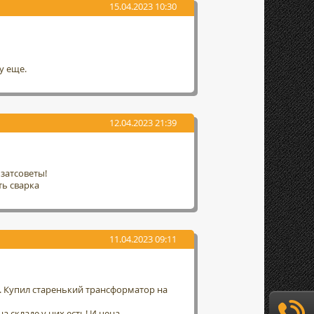
15.04.2023 10:30
у еще.
12.04.2023 21:39
затсоветы!
ть сварка
11.04.2023 09:11
а. Купил старенький трансформатор на
а складе у них есть! И цена