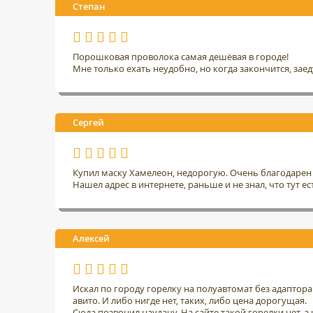
Степан
Порошковая проволока самая дешёвая в городе!
Мне только ехать неудобно, но когда закончится, заед
Сергей
Купил маску Хамелеон, недорогую. Очень благодарен 
Нашел адрес в интернете, раньше и не знал, что тут ес
Алексей
Искал по городу горелку на полуавтомат без адаптор
авито. И либо нигде нет, таких, либо цена дорогущая.
Сюда позвонил наудачу. На сайте такой горелки нет, а н