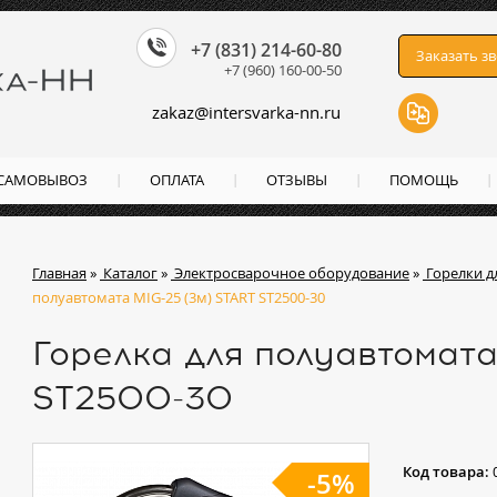
+7 (831) 214-60-80
Заказать з
+7 (960) 160-00-50
zakaz
@
intersvarka-nn.ru
 САМОВЫВОЗ
ОПЛАТА
ОТЗЫВЫ
ПОМОЩЬ
Главная
»
Каталог
»
Электросварочное оборудование
»
Горелки д
полуавтомата MIG-25 (3м) START ST2500-30
Горелка для полуавтомата
ST2500-30
Код товара:
-5%