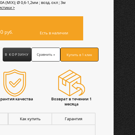
0А (MIX); Ø 0,6-1,2мм ; возд. охл ; 3м
истики >
20
руб.
Есть в наличии
В КОРЗИНУ
Сравнить »
Купить в 1 клик
арантия качества
Возврат в течении 1
месяца
Как купить
Гарантия