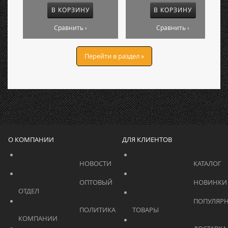
В КОРЗИНУ
В КОРЗИНУ
Сравнить ›
Сравнить ›
Перейти в раздел »
О КОМПАНИИ
ДЛЯ КЛИЕНТОВ
			    		НОВОСТИ			    	
			    		ОПТОВЫЙ 
ОТДЕЛ			    	
			    		ПОПУЛЯРНЫЕ 
			    		ПОЛИТИКА 
ТОВАРЫ			    	
КОМПАНИИ			    	