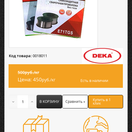
Код товара:
0018011
500руб./кг
Цена:
450
руб./кг
Есть в наличии
Купить в 1
В КОРЗИНУ
Сравнить »
клик