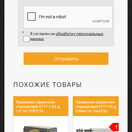
Я согласен на
обработку персональных
данных
Отправить
ПОХОЖИЕ ТОВАРЫ
Проволока сварочная
Проволока сварочная
порошковая E71T-1-GS д.
порошковая E71T-GS д.
1,0 1кг STB7110
0.8мм 1кг SvarCity
11%
450 руб.