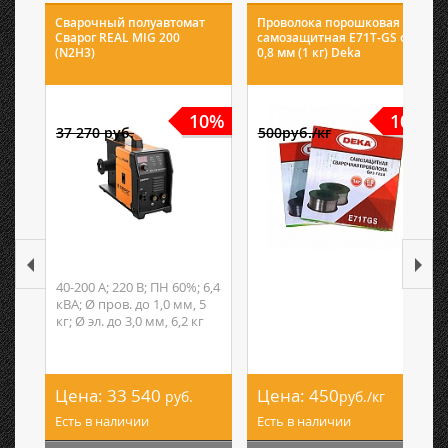
Сварочный полуавтомат
Проволока порошковая
Сварог REAL MIG 200
самозащитная E71T-GS ф
(N2H3)
0,8 мм (1 кг) Deka
10%
10%
37 270 руб.
500руб./кг
40-200 А; 220 В; ПН 60%; 6,4
кВА; Ø пров. до 1,0 мм, 5
кг; Ø эл. до 3,0 мм, 6,2 кг
Цена:
33 540
Цена:
450
руб.
руб./кг
Есть в наличии
Есть в наличии