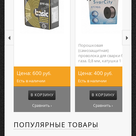
Порошковая
(самозащитная)
проволока для сварки без
газа. 0,8 мм, катушка 1 кг.
Цена:
600
Цена:
400
руб.
руб.
Есть в наличии
Есть в наличии
В КОРЗИНУ
В КОРЗИНУ
Сравнить ›
Сравнить ›
ПОПУЛЯРНЫЕ ТОВАРЫ