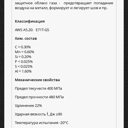
защитное облако газа - предотвращает попадание
воздуха на металл, формирует и легирует шов и пр.
Классификация
AWS A5.20: E71T-GS
Хим. состав
C = 0.30%
Mn = 0.60%
Si = 0.20%
P < 0.025%
S < 0.025%
Al = 1.60%
Механические свойства
Предел текучести 400 МПа
Предел прочности 480 МПа
Удлинение 22%
Ударная вязкость ḟ, Дж ≥90
Температура испытания -20°С