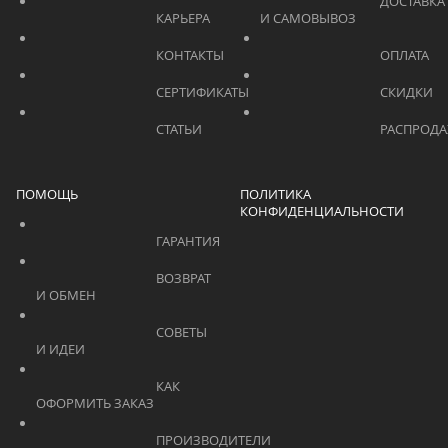
			    		ДОСТАВКА 
			    		КАРЬЕРА			    	
И САМОВЫВОЗ	
			    		КОНТАКТЫ			    	
			    		СЕРТИФИКАТЫ			    	
			    		СТАТЬИ			    	
ПОМОЩЬ
ПОЛИТИКА
КОНФИДЕНЦИАЛЬНОСТИ
			    		ГАРАНТИЯ			    	
			    		ВОЗВРАТ 
И ОБМЕН			    	
			    		СОВЕТЫ 
И ИДЕИ			    	
			    		КАК 
ОФОРМИТЬ ЗАКАЗ			    	
			    		ПРОИЗВОДИТЕЛИ			    	