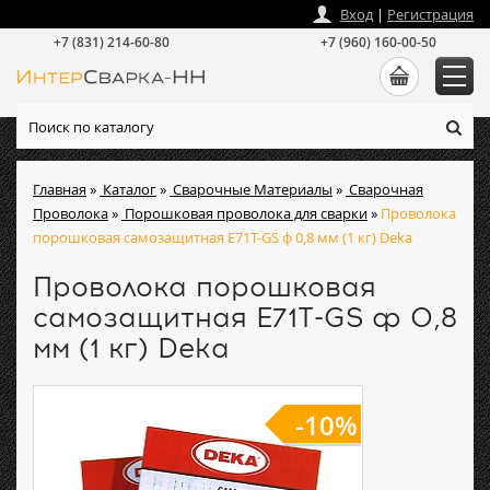
zakaz
@
intersvarka-nn.ru
Вход
|
Регистрация
+7 (831) 214-60-80
+7 (960) 160-00-50
Главная
»
Каталог
»
Сварочные Материалы
»
Сварочная
Проволока
»
Порошковая проволока для сварки
»
Проволока
порошковая самозащитная E71T-GS ф 0,8 мм (1 кг) Deka
Проволока порошковая
самозащитная E71T-GS ф 0,8
мм (1 кг) Deka
-10%