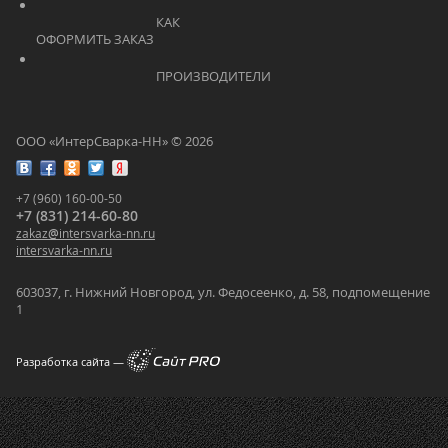
			    		КАК 
ОФОРМИТЬ ЗАКАЗ			    	
			    		ПРОИЗВОДИТЕЛИ			    	
ООО «ИнтерСварка-НН» © 2026
+7 (960) 160-00-50
+7 (831) 214-60-80
zakaz
@
intersvarka-nn.ru
intersvarka-nn.ru
603037, г. Нижний Новгород, ул. Федосеенко, д. 58, подпомещение
1
Разработка сайта —