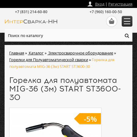
zakaz
@
intersvarka-nn.ru
Вход
|
Регистрация
+7 (831) 214-60-80
+7 (960) 160-00-50
Главная
»
Каталог
»
Электросварочное оборудование
»
Горелки для Полуавтоматической сварки
»
Горелка для
полуавтомата MIG-36 (3м) START ST3600-30
Горелка для полуавтомата
MIG-36 (3м) START ST3600-
30
-5%