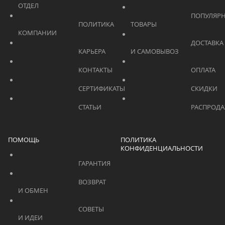
ОТДЕЛ			    	
			    		ПОПУЛЯРНЫЕ 
			    		ПОЛИТИКА 
ТОВАРЫ			    	
КОМПАНИИ			    	
			    		ДОСТАВКА 
			    		КАРЬЕРА			    	
И САМОВЫВОЗ	
			    		КОНТАКТЫ			    	
			    		СЕРТИФИКАТЫ			    	
			    		СТАТЬИ			    	
ПОМОЩЬ
ПОЛИТИКА
КОНФИДЕНЦИАЛЬНОСТИ
			    		ГАРАНТИЯ			    	
			    		ВОЗВРАТ 
И ОБМЕН			    	
			    		СОВЕТЫ 
И ИДЕИ			    	