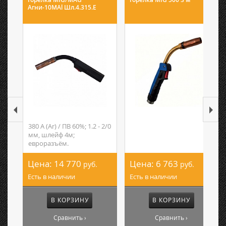
Агни-10МAl Шл.4.315.Е
380 А (Ar) / ПВ 60%; 1.2 - 2/0
мм, шлейф 4м;
евроразъём.
Цена:
14 770
Цена:
6 763
руб.
руб.
Есть в наличии
Есть в наличии
В КОРЗИНУ
В КОРЗИНУ
Сравнить ›
Сравнить ›