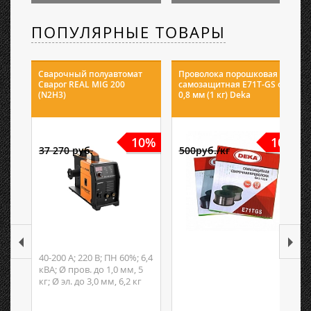
ПОПУЛЯРНЫЕ ТОВАРЫ
Сварочный полуавтомат
Проволока порошковая
Сварог REAL MIG 200
самозащитная E71T-GS ф
(N2H3)
0,8 мм (1 кг) Deka
10%
10%
37 270 руб.
500руб./кг
40-200 А; 220 В; ПН 60%; 6,4
кВА; Ø пров. до 1,0 мм, 5
кг; Ø эл. до 3,0 мм, 6,2 кг