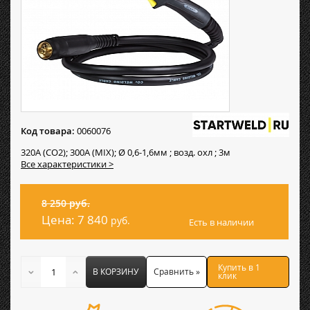
Код товара:
0060076
320А (CO2); 300А (MIX); Ø 0,6-1,6мм ; возд. охл ; 3м
Все характеристики >
8 250 руб.
Цена:
7 840
руб.
Есть в наличии
Купить в 1
В КОРЗИНУ
Сравнить »
клик