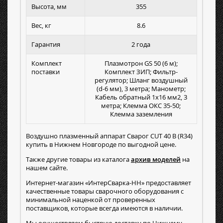
Высота, мм
355
Вес, кг
8.6
Гарантия
2 года
Комплект
Плазмотрон GS 50 (6 м);
поставки
Комплект ЗИП; Фильтр-
регулятор; Шланг воздушный
(d-6 мм), 3 метра; Манометр;
Кабель обратный 1х16 мм2, 3
метра; Клемма ОКС 35-50;
Клемма заземления
Воздушно плазменный аппарат Сварог CUT 40 В (R34)
купить в Нижнем Новгороде по выгодной цене.
Также другие товары из каталога
архив моделей
на
нашем сайте.
Интернет-магазин «ИнтерСварка-НН» предоставляет
качественные товары сварочного оборудования с
минимальной наценкой от проверенных
поставщиков, которые всегда имеются в наличии.