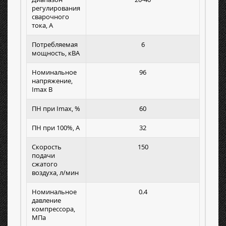
регулирования
сварочного
тока, А
Потребляемая
6
мощность, кВА
Номинальное
96
напряжение,
Imax B
ПН при Imax, %
60
ПН при 100%, А
32
Скорость
150
подачи
сжатого
воздуха, л/мин
Номинальное
0.4
давление
компрессора,
МПа