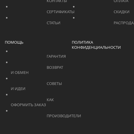
			    		КОНТАКТЫ			    	
			    		СЕРТИФИКАТЫ			    	
			    		СТАТЬИ			    	
ПОМОЩЬ
ПОЛИТИКА
КОНФИДЕНЦИАЛЬНОСТИ
			    		ГАРАНТИЯ			    	
			    		ВОЗВРАТ 
И ОБМЕН			    	
			    		СОВЕТЫ 
И ИДЕИ			    	
			    		КАК 
ОФОРМИТЬ ЗАКАЗ			    	
			    		ПРОИЗВОДИТЕЛИ			    	