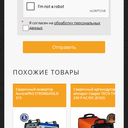
Я согласен на
обработку персональных
данных
Отправить
ПОХОЖИЕ ТОВАРЫ
Сварочный инвертор
Сварочный аргонодуговой
AuroraPRO STRONGHOLD
аппарат Сварог TECH TIG
315
250 P AC/DC (E102)