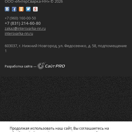
ООО «ИнтерСварка-НН» © 2026
+7 (960) 160-00-50
+7 (831) 214-60-80
zakaz
@
intersvarka-nn.ru
intersvarka-nn.ru
603037, г. Нижний Новгород, ул. Федосеенко, д. 58, подпомещение
1
Разработка сайта —
Продолжая использовать наш сайт, Вы соглашаетесь на