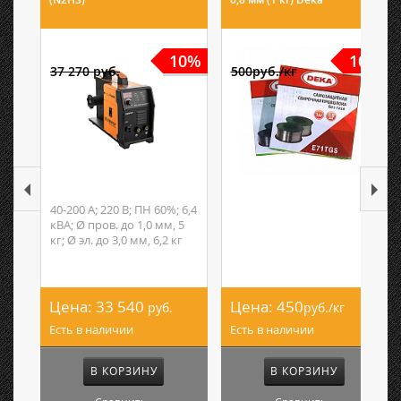
10%
10%
37 270 руб.
500руб./кг
40-200 А; 220 В; ПН 60%; 6,4
кВА; Ø пров. до 1,0 мм, 5
кг; Ø эл. до 3,0 мм, 6,2 кг
Цена:
33 540
Цена:
450
руб.
руб./кг
Есть в наличии
Есть в наличии
В КОРЗИНУ
В КОРЗИНУ