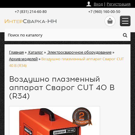
zakaz
@
intersvarka-nn.ru
Вход
|
Регистрация
+7 (831) 214-60-80
+7 (960) 160-00-50
Главная
»
Каталог
»
Электросварочное оборудование
»
Архив моделей
»
Воздушно плазменный аппарат Сварог CUT
40 В (R34)
Воздушно плазменный
аппарат Сварог CUT 40 В
(R34)