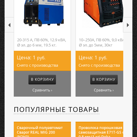
20-315 А, ПВ 60%, 12.9 кВА,
10–250А, ПВ 60%, 9,0 кВА,
Ø эл. до 6 мм, 19.5 кг.
Ø эл. до 5мм, 30кг
Цена:
1
Цена:
1
руб.
руб.
Снято с производства
Снято с производства
В КОРЗИНУ
В КОРЗИНУ
Сравнить ›
Сравнить ›
ПОПУЛЯРНЫЕ ТОВАРЫ
Сварочный полуавтомат
Проволока порошковая
Сварог REAL MIG 200
самозащитная E71T-GS ф
(N2H3)
0,8 мм (1 кг) Deka