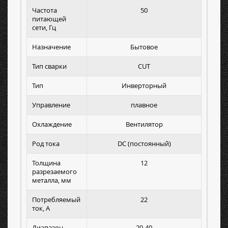
Частота
50
питающей
сети, Гц
Назначение
Бытовое
Тип сварки
CUT
Тип
Инверторный
Управление
плавное
Охлаждение
Вентилятор
Род тока
DC (постоянный)
Толщина
12
разрезаемого
металла, мм
Потребляемый
22
ток, А
Диапазон
20-40