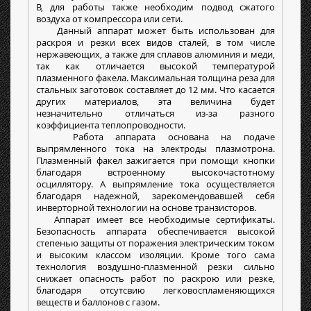
В, для работы также необходим подвод сжатого
воздуха от компрессора или сети.
Данный аппарат может быть использован для
раскроя и резки всех видов сталей, в том числе
нержавеющих, а также для сплавов алюминия и меди,
так как отличается высокой температурой
плазменного факела. Максимальная толщина реза для
стальных заготовок составляет до 12 мм. Что касается
других материалов, эта величина будет
незначительно отличаться из-за разного
коэффициента теплопроводности.
Работа аппарата основана на подаче
выпрямленного тока на электроды плазмотрона.
Плазменный факел зажигается при помощи кнопки
благодаря встроенному высокочастотному
осциллятору. А выпрямление тока осуществляется
благодаря надежной, зарекомендовавшей себя
инверторной технологии на основе транзисторов.
Аппарат имеет все необходимые сертификаты.
Безопасность аппарата обеспечивается высокой
степенью защиты от поражения электрическим током
и высоким классом изоляции. Кроме того сама
технология воздушно-плазменной резки сильно
снижает опасность работ по раскрою или резке,
благодаря отсутсвию легковоспламеняющихся
веществ и баллонов с газом.