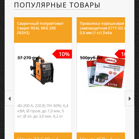
ПОПУЛЯРНЫЕ ТОВАРЫ
Сварочный полуавтомат
Проволока порошковая
Сварог REAL MIG 200
самозащитная E71T-GS ф
(N2H3)
0,8 мм (1 кг) Deka
10%
10%
37 270 руб.
500руб./кг
40-200 А; 220 В; ПН 60%; 6,4
кВА; Ø пров. до 1,0 мм, 5
кг; Ø эл. до 3,0 мм, 6,2 кг