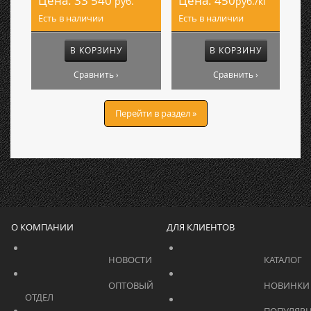
Цена:
33 540
Цена:
450
руб.
руб./кг
Есть в наличии
Есть в наличии
В КОРЗИНУ
В КОРЗИНУ
Сравнить ›
Сравнить ›
Перейти в раздел »
О КОМПАНИИ
ДЛЯ КЛИЕНТОВ
			    		НОВОСТИ			    	
			    		ОПТОВЫЙ 
ОТДЕЛ			    	