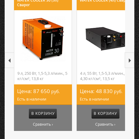
WATER COOLER 30 (9л)
WATER COOLER (4л) Сварог
Сварог
9 л, 250 Вт, 1,5-5,3 л/мин., 5
4 л, 55 Вт, 1,5-5,3 л/мин.,
кг/см², 13,8 кг
4,30 кг/см², 13,5 кг
Цена:
87 650
Цена:
48 830
руб.
руб.
Есть в наличии
Есть в наличии
В КОРЗИНУ
В КОРЗИНУ
Сравнить ›
Сравнить ›