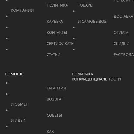
			    		ПОПУЛЯРНЫЕ 
			    		ПОЛИТИКА 
ТОВАРЫ			    	
КОМПАНИИ			    	
			    		ДОСТАВКА 
			    		КАРЬЕРА			    	
И САМОВЫВОЗ	
			    		КОНТАКТЫ			    	
			    		СЕРТИФИКАТЫ			    	
			    		СТАТЬИ			    	
ПОМОЩЬ
ПОЛИТИКА
КОНФИДЕНЦИАЛЬНОСТИ
			    		ГАРАНТИЯ			    	
			    		ВОЗВРАТ 
И ОБМЕН			    	
			    		СОВЕТЫ 
И ИДЕИ			    	
			    		КАК 