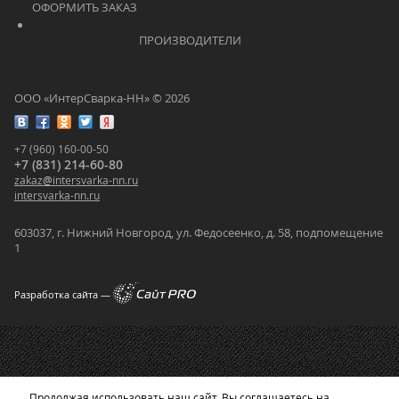
ОФОРМИТЬ ЗАКАЗ			    	
			    		ПРОИЗВОДИТЕЛИ			    	
ООО «ИнтерСварка-НН» © 2026
+7 (960) 160-00-50
+7 (831) 214-60-80
zakaz
@
intersvarka-nn.ru
intersvarka-nn.ru
603037, г. Нижний Новгород, ул. Федосеенко, д. 58, подпомещение
1
Разработка сайта —
Продолжая использовать наш сайт, Вы соглашаетесь на