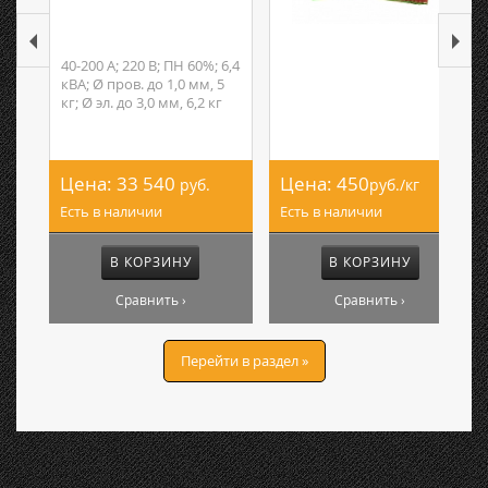
40-200 А; 220 В; ПН 60%; 6,4
кВА; Ø пров. до 1,0 мм, 5
кг; Ø эл. до 3,0 мм, 6,2 кг
Цена:
33 540
Цена:
450
руб.
руб./кг
Есть в наличии
Есть в наличии
В КОРЗИНУ
В КОРЗИНУ
Сравнить ›
Сравнить ›
Перейти в раздел »