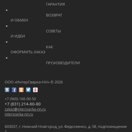
			    		ГАРАНТИЯ			    	
			    		ВОЗВРАТ 
И ОБМЕН			    	
			    		СОВЕТЫ 
И ИДЕИ			    	
			    		КАК 
ОФОРМИТЬ ЗАКАЗ			    	
			    		ПРОИЗВОДИТЕЛИ			    	
ООО «ИнтерСварка-НН» © 2026
+7 (960) 160-00-50
+7 (831) 214-60-80
zakaz
@
intersvarka-nn.ru
intersvarka-nn.ru
603037, г. Нижний Новгород, ул. Федосеенко, д. 58, подпомещение
1