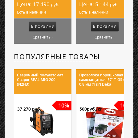
Цена:
17 490
Цена:
5 144
руб.
руб.
Есть в наличии
Есть в наличии
В КОРЗИНУ
В КОРЗИНУ
Сравнить ›
Сравнить ›
ПОПУЛЯРНЫЕ ТОВАРЫ
Сварочный полуавтомат
Проволока порошковая
Сварог REAL MIG 200
самозащитная E71T-GS ф
(N2H3)
0,8 мм (1 кг) Deka
10%
10%
37 270 руб.
500руб./кг