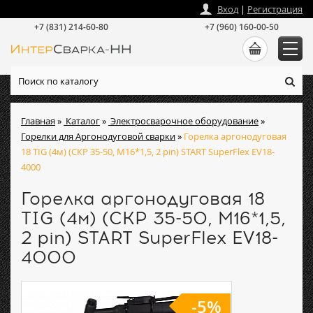
zakaz
@
intersvarka-nn.ru
Вход
|
Регистрация
+7 (831) 214-60-80
+7 (960) 160-00-50
Главная
»
Каталог
»
Электросварочное оборудование
»
Горелки для Аргонодуговой сварки
»
Горелка аргонодуговая
18 TIG (4м) (СКР 35-50, M16*1,5, 2 pin) START SuperFlex EV18-
4000
Горелка аргонодуговая 18
TIG (4м) (СКР 35-50, M16*1,5,
2 pin) START SuperFlex EV18-
4000
-5%