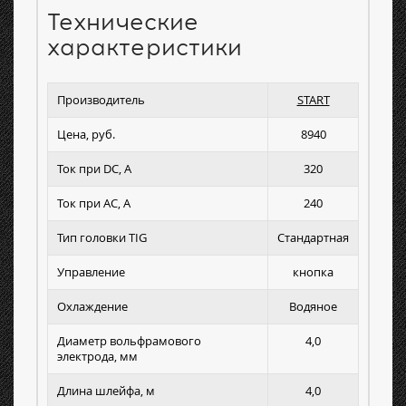
Технические
характеристики
Производитель
START
Цена, руб.
8940
Ток при DC, А
320
Ток при AC, А
240
Тип головки TIG
Стандартная
Управление
кнопка
Охлаждение
Водяное
Диаметр вольфрамового
4,0
электрода, мм
Длина шлейфа, м
4,0