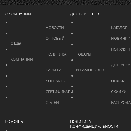
О КОМПАНИИ
ДЛЯ КЛИЕНТОВ
			    		НОВОСТИ			    	
			    		ОПТОВЫЙ 
ОТДЕЛ			    	
			    		ПОПУЛЯРНЫЕ 
			    		ПОЛИТИКА 
ТОВАРЫ			    	
КОМПАНИИ			    	
			    		ДОСТАВКА 
			    		КАРЬЕРА			    	
И САМОВЫВОЗ	
			    		КОНТАКТЫ			    	
			    		СЕРТИФИКАТЫ			    	
			    		СТАТЬИ			    	
ПОМОЩЬ
ПОЛИТИКА
КОНФИДЕНЦИАЛЬНОСТИ