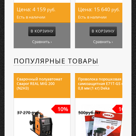
Цена:
4 159
Цена:
15 640
руб.
руб.
Есть в наличии
Есть в наличии
В КОРЗИНУ
В КОРЗИНУ
Сравнить ›
Сравнить ›
ПОПУЛЯРНЫЕ ТОВАРЫ
Сварочный полуавтомат
Проволока порошковая
Сварог REAL MIG 200
самозащитная E71T-GS ф
(N2H3)
0,8 мм (1 кг) Deka
10%
10%
37 270 руб.
500руб./кг