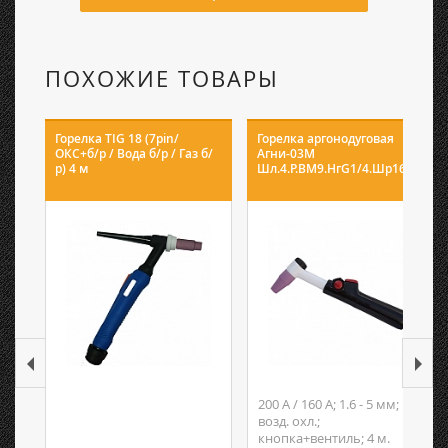
ПОХОЖИЕ ТОВАРЫ
Горелка TIG 18 (7pin/
Горелка аргонодуговая
ОКС+б/р / Вода б/р / Газ б/
Агни-03М
р) 4 м
Шл.4.Р.ВМ9.НгG1/4.Шр16
200 А / 160 А; 1.6 - 5 мм;
возд. охл.;
кнопка+вентиль; 4 м.