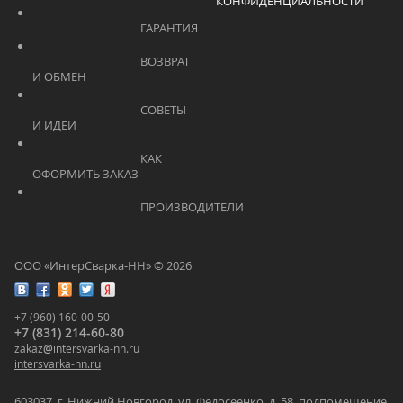
КОНФИДЕНЦИАЛЬНОСТИ
			    		ГАРАНТИЯ			    	
			    		ВОЗВРАТ 
И ОБМЕН			    	
			    		СОВЕТЫ 
И ИДЕИ			    	
			    		КАК 
ОФОРМИТЬ ЗАКАЗ			    	
			    		ПРОИЗВОДИТЕЛИ			    	
ООО «ИнтерСварка-НН» © 2026
+7 (960) 160-00-50
+7 (831) 214-60-80
zakaz
@
intersvarka-nn.ru
intersvarka-nn.ru
603037, г. Нижний Новгород, ул. Федосеенко, д. 58, подпомещение