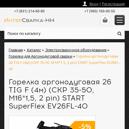
zakaz
@
intersvarka-nn.ru
Вход
|
Регистрация
+7 (831) 214-60-80
+7 (960) 160-00-50
Главная
»
Каталог
»
Электросварочное оборудование
»
Горелки для Аргонодуговой сварки
»
Горелка аргонодуговая
26 TIG F (4м) (СКР 35-50, M16*1,5, 2 pin) START SuperFlex EV26FL-
40
Горелка аргонодуговая 26
TIG F (4м) (СКР 35-50,
M16*1,5, 2 pin) START
SuperFlex EV26FL-40
-5%