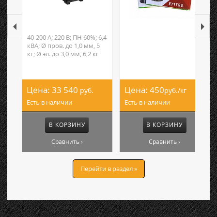
40-200 А; 220 В; ПН 60%; 6,4
кВА; Ø пров. до 1,0 мм, 5
кг; Ø эл. до 3,0 мм, 6,2 кг
Цена:
33 540
Цена:
450
руб.
руб./кг
Есть в наличии
Есть в наличии
В КОРЗИНУ
В КОРЗИНУ
Сравнить ›
Сравнить ›
Перейти в раздел »