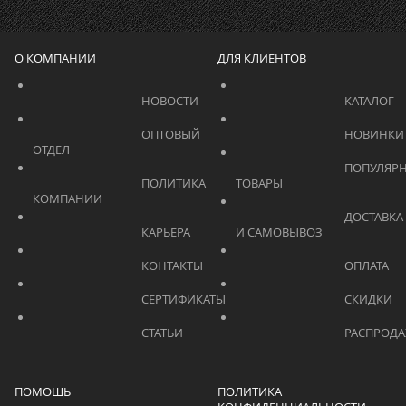
О КОМПАНИИ
ДЛЯ КЛИЕНТОВ
			    		НОВОСТИ			    	
			    		ОПТОВЫЙ 
ОТДЕЛ			    	
			    		ПОПУЛЯРНЫЕ 
			    		ПОЛИТИКА 
ТОВАРЫ			    	
КОМПАНИИ			    	
			    		ДОСТАВКА 
			    		КАРЬЕРА			    	
И САМОВЫВОЗ	
			    		КОНТАКТЫ			    	
			    		СЕРТИФИКАТЫ			    	
			    		СТАТЬИ			    	
ПОМОЩЬ
ПОЛИТИКА