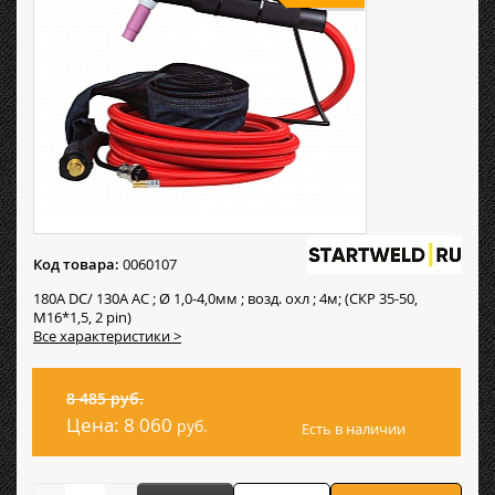
Код товара:
0060107
180А DC/ 130А AC ; Ø 1,0-4,0мм ; возд. охл ; 4м; (СКР 35-50,
M16*1,5, 2 pin)
Все характеристики >
8 485 руб.
Цена:
8 060
руб.
Есть в наличии