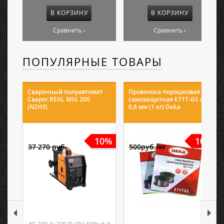
В КОРЗИНУ
В КОРЗИНУ
Сравнить ›
Сравнить ›
ПОПУЛЯРНЫЕ ТОВАРЫ
Сварочный полуавтомат
Проволока порошковая
Сварог REAL MIG 200
самозащитная E71T-GS ф
(N2H3)
0,8 мм (1 кг) Deka
10%
10%
37 270 руб.
500руб./кг