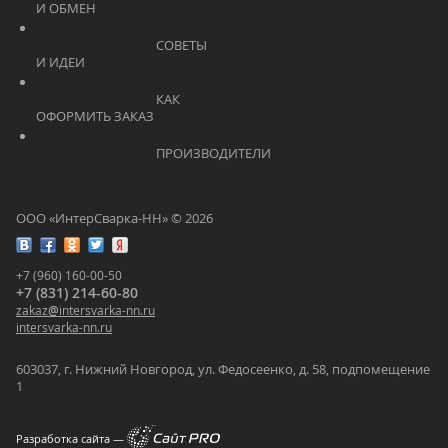
И ОБМЕН			    	
			    		СОВЕТЫ 
И ИДЕИ			    	
			    		КАК 
ОФОРМИТЬ ЗАКАЗ			    	
			    		ПРОИЗВОДИТЕЛИ			    	
ООО «ИнтерСварка-НН» © 2026
+7 (960) 160-00-50
+7 (831) 214-60-80
zakaz
@
intersvarka-nn.ru
intersvarka-nn.ru
603037, г. Нижний Новгород, ул. Федосеенко, д. 58, подпомещение
1
Разработка сайта —