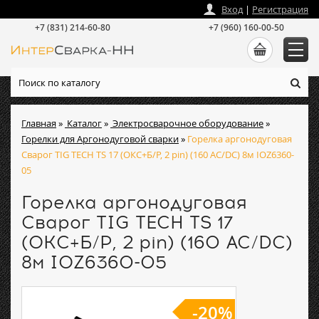
zakaz
@
intersvarka-nn.ru
Вход
|
Регистрация
+7 (831) 214-60-80
+7 (960) 160-00-50
Главная
»
Каталог
»
Электросварочное оборудование
»
Горелки для Аргонодуговой сварки
»
Горелка аргонодуговая
Сварог TIG TECH TS 17 (ОКС+Б/Р, 2 pin) (160 AC/DC) 8м IOZ6360-
05
Горелка аргонодуговая
Сварог TIG TECH TS 17
(ОКС+Б/Р, 2 pin) (160 AC/DC)
8м IOZ6360-05
-20%