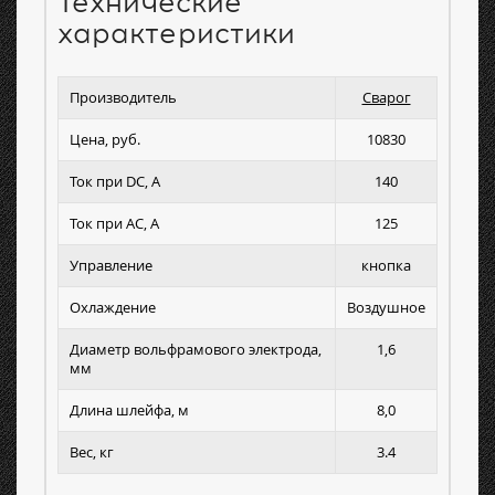
Технические
характеристики
Производитель
Сварог
Цена, руб.
10830
Ток при DC, А
140
Ток при AC, А
125
Управление
кнопка
Охлаждение
Воздушное
Диаметр вольфрамового электрода,
1,6
мм
Длина шлейфа, м
8,0
Вес, кг
3.4