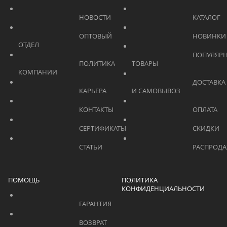
			    		НОВОСТИ			    	
			    		ОПТОВЫЙ 
ОТДЕЛ			    	
			    		ПОПУЛЯРНЫЕ 
			    		ПОЛИТИКА 
ТОВАРЫ			    	
КОМПАНИИ			    	
			    		ДОСТАВКА 
			    		КАРЬЕРА			    	
И САМОВЫВОЗ	
			    		КОНТАКТЫ			    	
			    		СЕРТИФИКАТЫ			    	
			    		СТАТЬИ			    	
ПОМОЩЬ
ПОЛИТИКА
КОНФИДЕНЦИАЛЬНОСТИ
			    		ГАРАНТИЯ			    	
			    		ВОЗВРАТ 