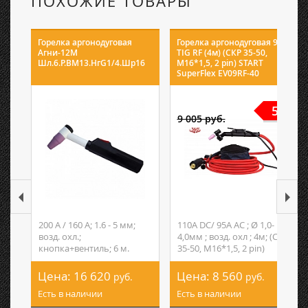
ПОХОЖИЕ ТОВАРЫ
Горелка аргонодуговая
Горелка аргонодуговая 9
Агни-12М
TIG RF (4м) (СКР 35-50,
Шл.6.Р.ВМ13.НгG1/4.Шр16
M16*1,5, 2 pin) START
SuperFlex EV09RF-40
5%
9 005 руб.
200 А / 160 А; 1.6 - 5 мм;
110А DC/ 95А AC ; Ø 1,0-
возд. охл.;
4,0мм ; возд. охл ; 4м; (СКР
кнопка+вентиль; 6 м.
35-50, M16*1,5, 2 pin)
Цена:
16 620
Цена:
8 560
руб.
руб.
Есть в наличии
Есть в наличии