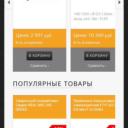
140-125А ; Ø 0,5-1,6мм ;
возд. охл ; 8м ; FLEX
Цена:
2 991
Цена:
10 340
руб.
руб.
Есть в наличии
Есть в наличии
В КОРЗИНУ
В КОРЗИНУ
Сравнить ›
Сравнить ›
ПОПУЛЯРНЫЕ ТОВАРЫ
Сварочный полуавтомат
Проволока порошковая
Сварог REAL MIG 200
самозащитная E71T-GS ф
(N2H3)
0,8 мм (1 кг) Deka