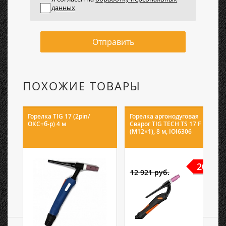
данных
Отправить
ПОХОЖИЕ ТОВАРЫ
Горелка TIG 17 (2pin/
Горелка аргонодуговая
ОКС+б-р) 4 м
Сварог TIG TECH TS 17 F
(M12×1), 8 м, IOI6306
20%
12 921 руб.