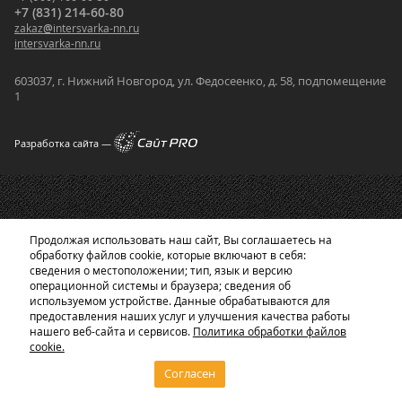
+7 (831) 214-60-80
zakaz
@
intersvarka-nn.ru
intersvarka-nn.ru
603037, г. Нижний Новгород, ул. Федосеенко, д. 58, подпомещение
1
Разработка сайта —
Продолжая использовать наш сайт, Вы соглашаетесь на
обработку файлов cookie, которые включают в себя:
сведения о местоположении; тип, язык и версию
операционной системы и браузера; сведения об
используемом устройстве. Данные обрабатываются для
предоставления наших услуг и улучшения качества работы
нашего веб-сайта и сервисов.
Политика обработки файлов
cookie.
Согласен
Главная
Корзина
Каталог
0