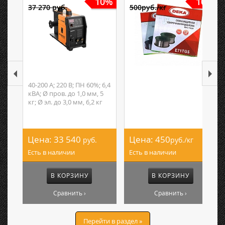
10%
10%
37 270 руб.
500руб./кг
40-200 А; 220 В; ПН 60%; 6,4
кВА; Ø пров. до 1,0 мм, 5
кг; Ø эл. до 3,0 мм, 6,2 кг
Цена:
33 540
Цена:
450
руб.
руб./кг
Есть в наличии
Есть в наличии
В КОРЗИНУ
В КОРЗИНУ
Сравнить ›
Сравнить ›
Перейти в раздел »