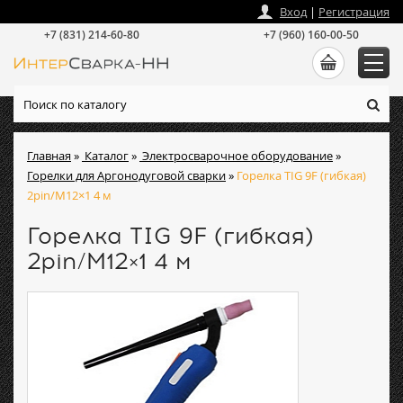
zakaz
@
intersvarka-nn.ru
Вход
|
Регистрация
+7 (831) 214-60-80
+7 (960) 160-00-50
Главная
»
Каталог
»
Электросварочное оборудование
»
Горелки для Аргонодуговой сварки
»
Горелка TIG 9F (гибкая)
2pin/M12×1 4 м
Горелка TIG 9F (гибкая)
2pin/M12×1 4 м