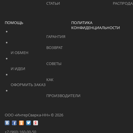
			    		СТАТЬИ			    	
ПОМОЩЬ
ПОЛИТИКА
КОНФИДЕНЦИАЛЬНОСТИ
			    		ГАРАНТИЯ			    	
			    		ВОЗВРАТ 
И ОБМЕН			    	
			    		СОВЕТЫ 
И ИДЕИ			    	
			    		КАК 
ОФОРМИТЬ ЗАКАЗ			    	
			    		ПРОИЗВОДИТЕЛИ			    	
ООО «ИнтерСварка-НН» © 2026
+7 (960) 160-00-50