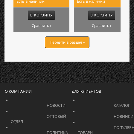
Есть в наличии
Есть в наличии
В КОРЗИНУ
В КОРЗИНУ
Сравнить ›
Сравнить ›
Перейти в раздел »
О КОМПАНИИ
ДЛЯ КЛИЕНТОВ
			    		НОВОСТИ			    	
			    		ОПТОВЫЙ 
ОТДЕЛ			    	
			    		ПОПУЛЯРНЫЕ 
			    		ПОЛИТИКА 
ТОВАРЫ			    	