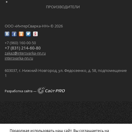
			    		ПРОИЗВОДИТЕЛИ			    	
ООО «ИнтерСварка-НН» © 2026
+7 (960) 160-00-50
+7 (831) 214-60-80
zakaz
@
intersvarka-nn.ru
intersvarka-nn.ru
603037, г. Нижний Новгород, ул. Федосеенко, д. 58, подпомещение
1
Разработка сайта —
Продолжая использовать наш сайт, Вы соглашаетесь на