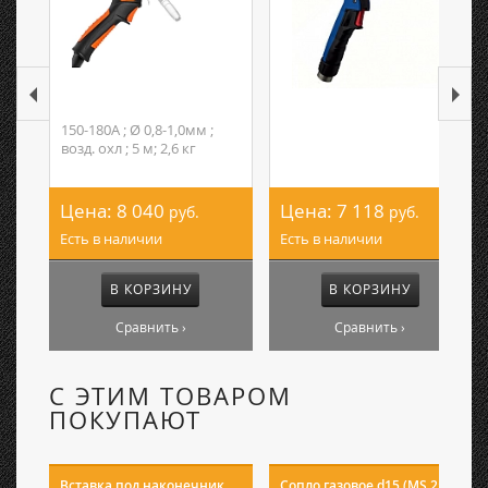
150-180А ; Ø 0,8-1,0мм ;
возд. охл ; 5 м; 2,6 кг
Цена:
8 040
Цена:
7 118
руб.
руб.
Есть в наличии
Есть в наличии
В КОРЗИНУ
В КОРЗИНУ
Сравнить ›
Сравнить ›
С ЭТИМ ТОВАРОМ
ПОКУПАЮТ
Вставка под наконечник
Сопло газовое d15 (MS 25)