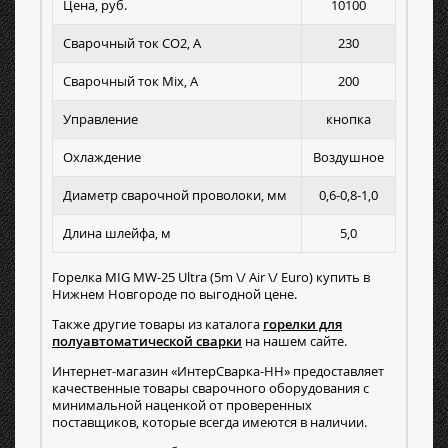
Цена, руб.
10100
Сварочный ток СО2, А
230
Сварочный ток Mix, А
200
Управление
кнопка
Охлаждение
Воздушное
Диаметр сварочной проволоки, мм
0,6-0,8-1,0
Длина шлейфа, м
5,0
Горелка MIG MW-25 Ultra (5m \/ Air \/ Euro) купить в
Нижнем Новгороде по выгодной цене.
Также другие товары из каталога
горелки для
полуавтоматической сварки
на нашем сайте.
Интернет-магазин «ИнтерСварка-НН» предоставляет
качественные товары сварочного оборудования с
минимальной наценкой от проверенных
поставщиков, которые всегда имеются в наличии.