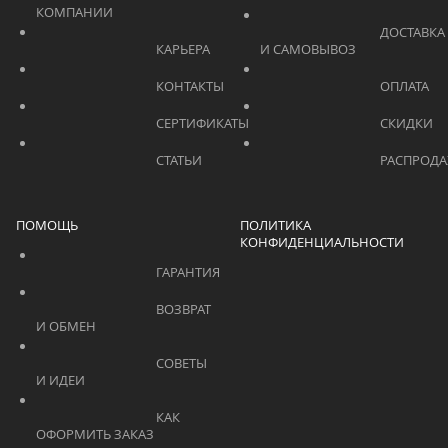
КОМПАНИИ			    	
			    		ДОСТАВКА 
			    		КАРЬЕРА			    	
И САМОВЫВОЗ	
			    		КОНТАКТЫ			    	
			    		СЕРТИФИКАТЫ			    	
			    		СТАТЬИ			    	
ПОМОЩЬ
ПОЛИТИКА
КОНФИДЕНЦИАЛЬНОСТИ
			    		ГАРАНТИЯ			    	
			    		ВОЗВРАТ 
И ОБМЕН			    	
			    		СОВЕТЫ 
И ИДЕИ			    	
			    		КАК 
ОФОРМИТЬ ЗАКАЗ			    	