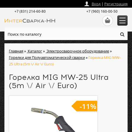
zakaz
@
intersvarka-nn.ru
Вход
|
Регистрация
+7 (831) 214-60-80
+7 (960) 160-00-50
Главная
»
Каталог
»
Электросварочное оборудование
»
Горелки для Полуавтоматической сварки
»
Горелка MIG MW-
25 Ultra (5m \/ Air \/ Euro)
Горелка MIG MW-25 Ultra
(5m \/ Air \/ Euro)
-11%