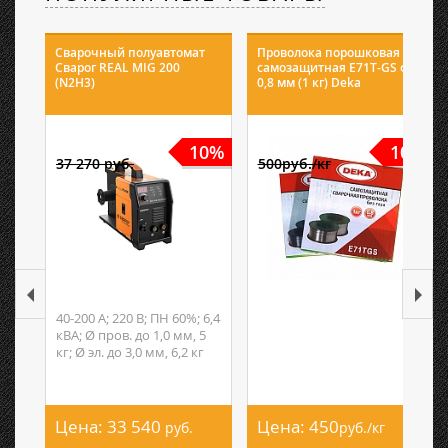
Сварочный полуавтомат
Проволока порошковая
Сварог REAL MIG 200
самозащитная E71T-GS ф
(N2H3)
0,8 мм (1 кг) Deka
10%
10%
37 270 руб.
500руб./кг
40-200 А; 220 В; ПН 60%; 6,4
кВА; Ø пров. до 1,0 мм, 5
кг; Ø эл. до 3,0 мм, 6,2 кг
Цена:
33 540
Цена:
450
руб.
руб./кг