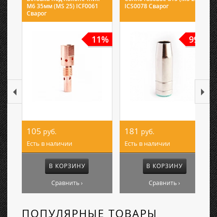
M6 35мм (MS 25) ICF0061
ICS0078 Сварог
Сварог
11%
99%
105
181
руб.
руб.
Есть в наличии
Есть в наличии
В КОРЗИНУ
В КОРЗИНУ
Сравнить ›
Сравнить ›
ПОПУЛЯРНЫЕ ТОВАРЫ