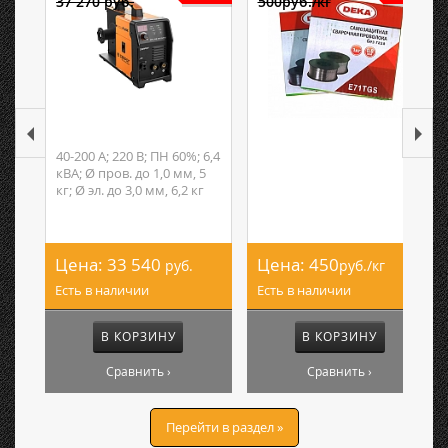
37 270 руб.
500руб./кг
40-200 А; 220 В; ПН 60%; 6,4
кВА; Ø пров. до 1,0 мм, 5
кг; Ø эл. до 3,0 мм, 6,2 кг
Цена:
33 540
Цена:
450
руб.
руб./кг
Есть в наличии
Есть в наличии
В КОРЗИНУ
В КОРЗИНУ
Сравнить ›
Сравнить ›
Перейти в раздел »