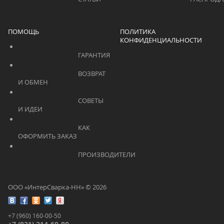
ПОМОЩЬ
ПОЛИТИКА
КОНФИДЕНЦИАЛЬНОСТИ
			    		ГАРАНТИЯ			    	
			    		ВОЗВРАТ 
И ОБМЕН			    	
			    		СОВЕТЫ 
И ИДЕИ			    	
			    		КАК 
ОФОРМИТЬ ЗАКАЗ			    	
			    		ПРОИЗВОДИТЕЛИ			    	
ООО «ИнтерСварка-НН» © 2026
+7 (960) 160-00-50