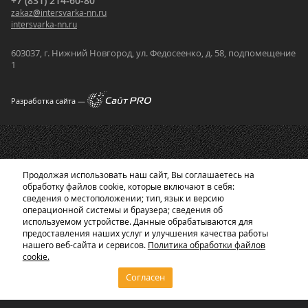
+7 (831) 214-60-80
zakaz
@
intersvarka-nn.ru
intersvarka-nn.ru
603037, г. Нижний Новгород, ул. Федосеенко, д. 58, подпомещение
1
Разработка сайта —
Продолжая использовать наш сайт, Вы соглашаетесь на
обработку файлов cookie, которые включают в себя:
сведения о местоположении; тип, язык и версию
операционной системы и браузера; сведения об
используемом устройстве. Данные обрабатываются для
предоставления наших услуг и улучшения качества работы
нашего веб-сайта и сервисов.
Политика обработки файлов
cookie.
Согласен
Главная
Корзина
Каталог
0