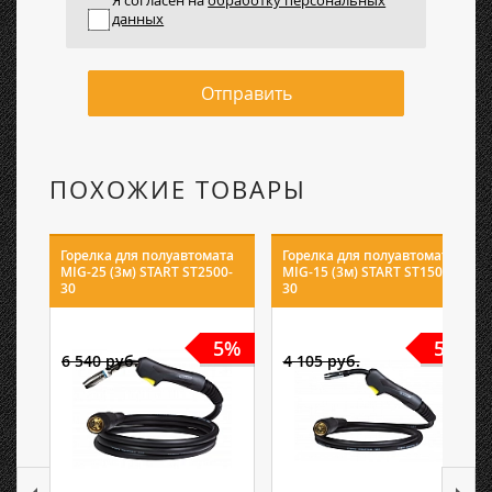
данных
Отправить
ПОХОЖИЕ ТОВАРЫ
Горелка для полуавтомата
Горелка для полуавтомата
MIG-25 (3м) START ST2500-
MIG-15 (3м) START ST1500-
30
30
5%
5%
6 540 руб.
4 105 руб.