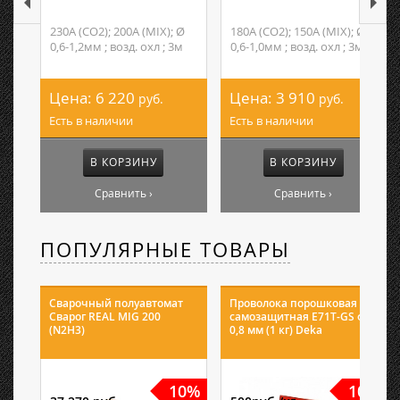
230А (CO2); 200А (MIX); Ø
180А (CO2); 150А (MIX); Ø
0,6-1,2мм ; возд. охл ; 3м
0,6-1,0мм ; возд. охл ; 3м
Цена:
6 220
Цена:
3 910
руб.
руб.
Есть в наличии
Есть в наличии
В КОРЗИНУ
В КОРЗИНУ
Сравнить ›
Сравнить ›
ПОПУЛЯРНЫЕ ТОВАРЫ
Сварочный полуавтомат
Проволока порошковая
Сварог REAL MIG 200
самозащитная E71T-GS ф
(N2H3)
0,8 мм (1 кг) Deka
10%
10%