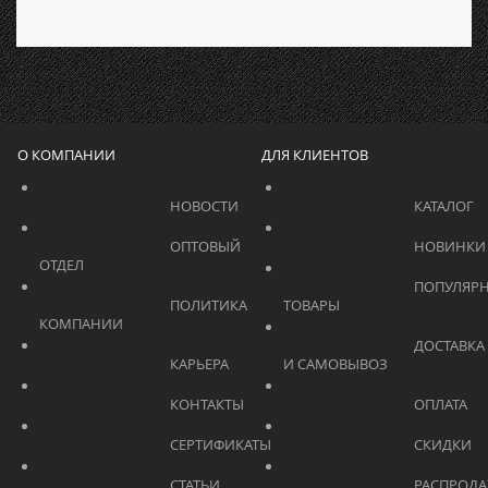
О КОМПАНИИ
ДЛЯ КЛИЕНТОВ
			    		НОВОСТИ			    	
			    		ОПТОВЫЙ 
ОТДЕЛ			    	
			    		ПОПУЛЯРНЫЕ 
			    		ПОЛИТИКА 
ТОВАРЫ			    	
КОМПАНИИ			    	
			    		ДОСТАВКА 
			    		КАРЬЕРА			    	
И САМОВЫВОЗ	
			    		КОНТАКТЫ			    	
			    		СЕРТИФИКАТЫ			    	
			    		СТАТЬИ			    	