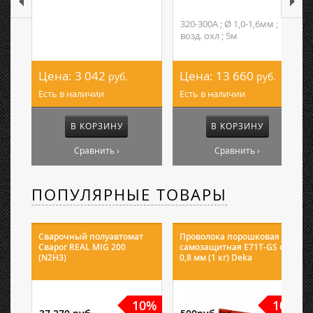
320-300А ; Ø 1,0-1,6мм ;
возд. охл ; 5м
Цена:
3 042
Цена:
13 660
руб.
руб.
Есть в наличии
Есть в наличии
В КОРЗИНУ
В КОРЗИНУ
Сравнить ›
Сравнить ›
ПОПУЛЯРНЫЕ ТОВАРЫ
Сварочный полуавтомат
Проволока порошковая
Сварог REAL MIG 200
самозащитная E71T-GS ф
(N2H3)
0,8 мм (1 кг) Deka
10%
10%