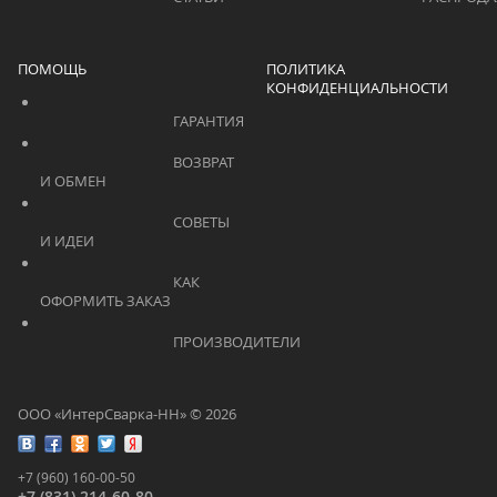
ПОМОЩЬ
ПОЛИТИКА
КОНФИДЕНЦИАЛЬНОСТИ
			    		ГАРАНТИЯ			    	
			    		ВОЗВРАТ 
И ОБМЕН			    	
			    		СОВЕТЫ 
И ИДЕИ			    	
			    		КАК 
ОФОРМИТЬ ЗАКАЗ			    	
			    		ПРОИЗВОДИТЕЛИ			    	
ООО «ИнтерСварка-НН» © 2026
+7 (960) 160-00-50
+7 (831) 214-60-80