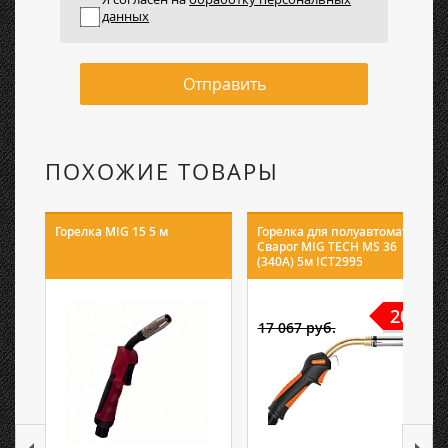
данных
Отправить
ПОХОЖИЕ ТОВАРЫ
Горелка MIG 15 5 м
Горелка для полуавтомата
Сварог MIG TECH MS 36
(340А) 5м ICT2995
20%
17 067 руб.