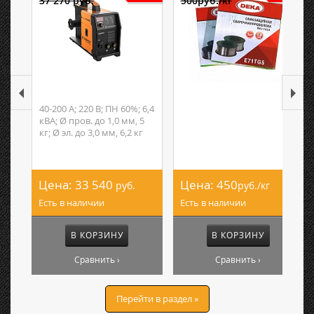
37 270 руб.
500руб./кг
40-200 А; 220 В; ПН 60%; 6,4
кВА; Ø пров. до 1,0 мм, 5
кг; Ø эл. до 3,0 мм, 6,2 кг
Цена:
33 540
Цена:
450
руб.
руб./кг
Есть в наличии
Есть в наличии
В КОРЗИНУ
В КОРЗИНУ
Сравнить ›
Сравнить ›
Перейти в раздел »