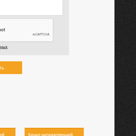
нных
ть
ий
Канал направляющий
Канал направляю