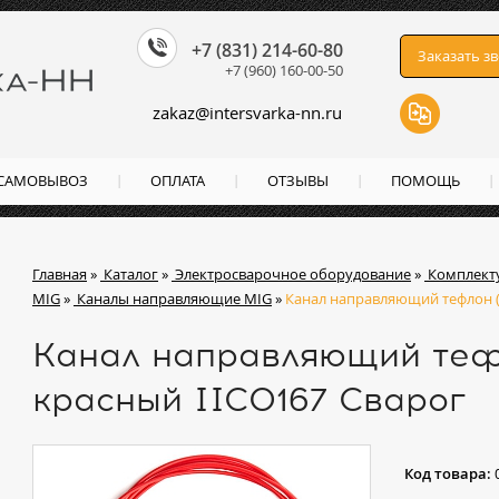
+7 (831) 214-60-80
Заказать з
+7 (960) 160-00-50
zakaz
@
intersvarka-nn.ru
 САМОВЫВОЗ
ОПЛАТА
ОТЗЫВЫ
ПОМОЩЬ
Главная
»
Каталог
»
Электросварочное оборудование
»
Комплект
MIG
»
Каналы направляющие MIG
»
Канал направляющий тефлон (1
Канал направляющий тефло
красный IIC0167 Сварог
Код товара: