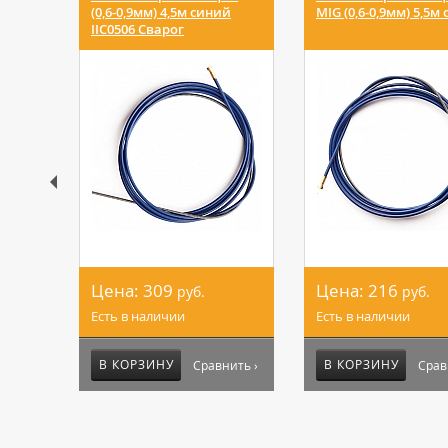
(0,6-0,9мм) 4,5м синий
MIG (0,6-0,9мм) 5,5м
IIC0506 Сварог
Цена:
309
Цена:
216
руб.
руб.
Есть в наличии
Есть в наличии
В КОРЗИНУ
В КОРЗИНУ
Сравнить ›
Срав