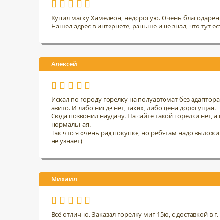
Купил маску Хамелеон, недорогую. Очень благодарен 
Нашел адрес в интернете, раньше и не знал, что тут ес
Алексей
Искал по городу горелку на полуавтомат без адаптор
авито. И либо нигде нет, таких, либо цена дорогущая.
Сюда позвонил наудачу. На сайте такой горелки нет, а н
нормальная.
Так что я очень рад покупке, но ребятам надо выложить
не узнает)
Михаил
Всё отлично. Заказал горелку миг 15ю, с доставкой в 