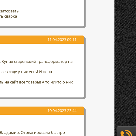
затсоветы!
ть сварка
11.04.2023 09:11
а. Купил старенький трансформатор на
а складе у них есть! И цена
 на сайт всё товары! А то никто о них
10.04.2023 23:44
г. Владимир. Отреагировали быстро