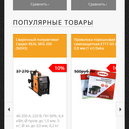
Сравнить ›
Сравнить ›
ПОПУЛЯРНЫЕ ТОВАРЫ
Сварочный полуавтомат
Проволока порошковая
Сварог REAL MIG 200
самозащитная E71T-GS ф
(N2H3)
0,8 мм (1 кг) Deka
10%
10%
37 270 руб.
500руб./кг
40-200 А; 220 В; ПН 60%; 6,4
кВА; Ø пров. до 1,0 мм, 5
кг; Ø эл. до 3,0 мм, 6,2 кг