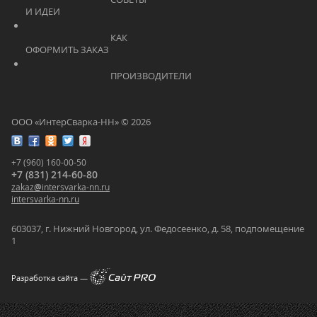
И ИДЕИ			    	
			    		КАК 
ОФОРМИТЬ ЗАКАЗ			    	
			    		ПРОИЗВОДИТЕЛИ			    	
ООО «ИнтерСварка-НН» © 2026
+7 (960) 160-00-50
+7 (831) 214-60-80
zakaz
@
intersvarka-nn.ru
intersvarka-nn.ru
603037, г. Нижний Новгород, ул. Федосеенко, д. 58, подпомещение
1
Разработка сайта —