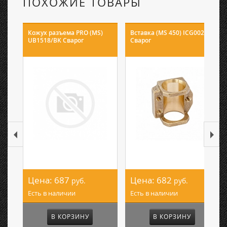
ПОХОЖИЕ ТОВАРЫ
Кожух разъема PRO (MS)
Вставка (MS 450) ICG0027
UB1518/BK Сварог
Сварог
Цена:
687
Цена:
682
руб.
руб.
Есть в наличии
Есть в наличии
В КОРЗИНУ
В КОРЗИНУ