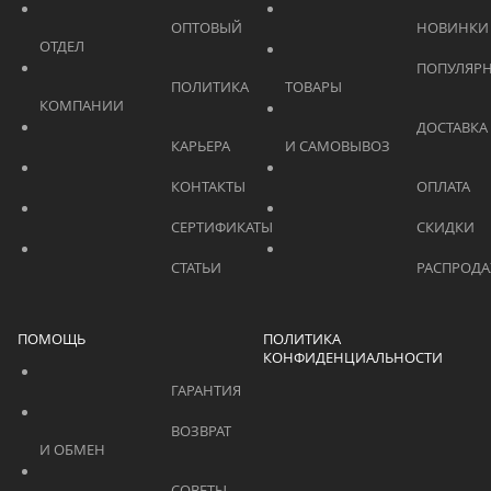
			    		ОПТОВЫЙ 
ОТДЕЛ			    	
			    		ПОПУЛЯРНЫЕ 
			    		ПОЛИТИКА 
ТОВАРЫ			    	
КОМПАНИИ			    	
			    		ДОСТАВКА 
			    		КАРЬЕРА			    	
И САМОВЫВОЗ	
			    		КОНТАКТЫ			    	
			    		СЕРТИФИКАТЫ			    	
			    		СТАТЬИ			    	
ПОМОЩЬ
ПОЛИТИКА
КОНФИДЕНЦИАЛЬНОСТИ
			    		ГАРАНТИЯ			    	
			    		ВОЗВРАТ 
И ОБМЕН			    	
			    		СОВЕТЫ 