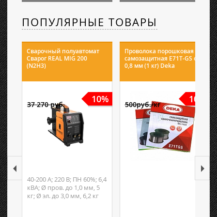
ПОПУЛЯРНЫЕ ТОВАРЫ
Сварочный полуавтомат
Проволока порошковая
Сварог REAL MIG 200
самозащитная E71T-GS ф
(N2H3)
0,8 мм (1 кг) Deka
10%
10%
37 270 руб.
500руб./кг
40-200 А; 220 В; ПН 60%; 6,4
кВА; Ø пров. до 1,0 мм, 5
кг; Ø эл. до 3,0 мм, 6,2 кг