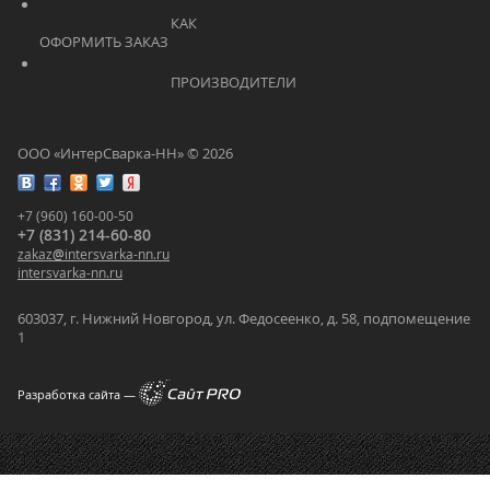
			    		КАК 
ОФОРМИТЬ ЗАКАЗ			    	
			    		ПРОИЗВОДИТЕЛИ			    	
ООО «ИнтерСварка-НН» © 2026
+7 (960) 160-00-50
+7 (831) 214-60-80
zakaz
@
intersvarka-nn.ru
intersvarka-nn.ru
603037, г. Нижний Новгород, ул. Федосеенко, д. 58, подпомещение
1
Разработка сайта —