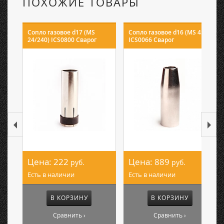
ПОХОЖИЕ ТОВАРЫ
Сопло газовое d17 (MS
Сопло газовое d16 (MS 450)
24/240) ICS0800 Сварог
ICS0066 Сварог
Цена:
222
Цена:
889
руб.
руб.
Есть в наличии
Есть в наличии
В КОРЗИНУ
В КОРЗИНУ
Сравнить ›
Сравнить ›