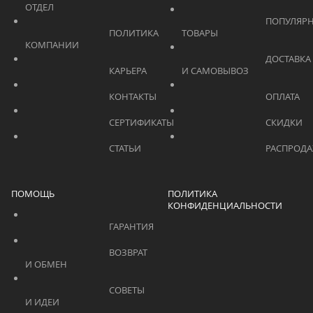
ОТДЕЛ			    	
			    		ПОПУЛЯРНЫЕ 
			    		ПОЛИТИКА 
ТОВАРЫ			    	
КОМПАНИИ			    	
			    		ДОСТАВКА 
			    		КАРЬЕРА			    	
И САМОВЫВОЗ	
			    		КОНТАКТЫ			    	
			    		СЕРТИФИКАТЫ			    	
			    		СТАТЬИ			    	
ПОМОЩЬ
ПОЛИТИКА
КОНФИДЕНЦИАЛЬНОСТИ
			    		ГАРАНТИЯ			    	
			    		ВОЗВРАТ 
И ОБМЕН			    	
			    		СОВЕТЫ 
И ИДЕИ			    	