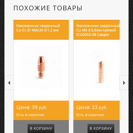
ПОХОЖИЕ ТОВАРЫ
Наконечник сварочный
Наконечник сварочный E-
Cu-Cr-Zr М8х30 d 1.2 мм
Cu М6 d 0,8мм прямой
ICU0003-08 Сварог
Цена:
39
Цена:
23
руб.
руб.
Есть в наличии
Есть в наличии
В КОРЗИНУ
В КОРЗИНУ