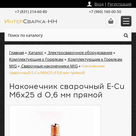
zakaz
@
intersvarka-nn.ru
Вход
|
Регистрация
+7 (831) 214-60-80
+7 (960) 160-00-50
Главная
»
Каталог
»
Электросварочное оборудование
»
Комплектующие к Горелкам
»
Комплектующие к Горелкам
MIG
»
Сварочные наконечники MIG
»
Наконечник
сварочный E-Cu М6х25 d 0,6 мм прямой
Наконечник сварочный E-Cu
М6х25 d 0,6 мм прямой