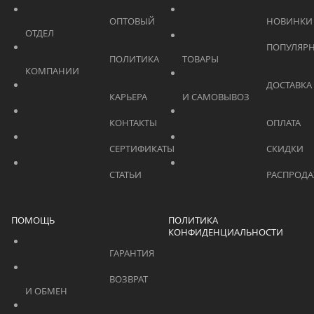
			    		ОПТОВЫЙ 
ОТДЕЛ			    	
			    		ПОПУЛЯРНЫЕ 
			    		ПОЛИТИКА 
ТОВАРЫ			    	
КОМПАНИИ			    	
			    		ДОСТАВКА 
			    		КАРЬЕРА			    	
И САМОВЫВОЗ	
			    		КОНТАКТЫ			    	
			    		СЕРТИФИКАТЫ			    	
			    		СТАТЬИ			    	
ПОМОЩЬ
ПОЛИТИКА
КОНФИДЕНЦИАЛЬНОСТИ
			    		ГАРАНТИЯ			    	
			    		ВОЗВРАТ 
И ОБМЕН			    	