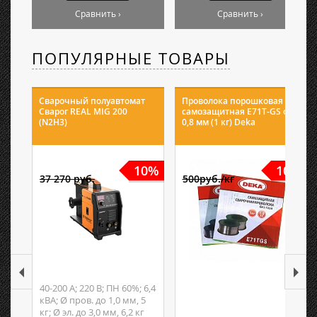
Сравнить ›
Сравнить ›
ПОПУЛЯРНЫЕ ТОВАРЫ
Сварочный полуавтомат
Проволока порошковая
Сварог REAL MIG 200
самозащитная E71T-GS ф
(N2H3)
0,8 мм (1 кг) Deka
10%
10%
37 270 руб.
500руб./кг
40-200 А; 220 В; ПН 60%; 6,4
кВА; Ø пров. до 1,0 мм, 5
кг; Ø эл. до 3,0 мм, 6,2 кг