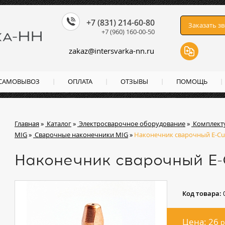
+7 (831) 214-60-80
Заказать з
+7 (960) 160-00-50
zakaz
@
intersvarka-nn.ru
 САМОВЫВОЗ
ОПЛАТА
ОТЗЫВЫ
ПОМОЩЬ
Главная
»
Каталог
»
Электросварочное оборудование
»
Комплект
MIG
»
Сварочные наконечники MIG
»
Наконечник сварочный E-Cu 
Наконечник сварочный E-
Код товара:
Цена: 26
р