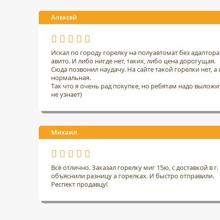
Алексей
Искал по городу горелку на полуавтомат без адаптор
авито. И либо нигде нет, таких, либо цена дорогущая.
Сюда позвонил наудачу. На сайте такой горелки нет, а н
нормальная.
Так что я очень рад покупке, но ребятам надо выложить
не узнает)
Михаил
Всё отлично. Заказал горелку миг 15ю, с доставкой в 
объяснили разницу а горелках. И быстро отправили.
Респект продавцу!