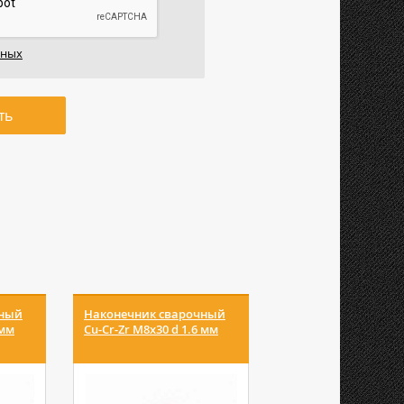
нных
ть
чный
Наконечник сварочный
Наконечник
 мм
Cu-Cr-Zr М8х30 d 1.6 мм
токосъемный М6 d=
Агни