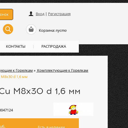
Вход
|
Регистрация
вонок
Корзина:
пусто
КОНТАКТЫ
РАСПРОДАЖА
ующие к Горелкам
»
Комплектующие к Горелкам
М8х30 d 1,6 мм
Cu М8х30 d 1,6 мм
0047124
уб.
Есть в наличии