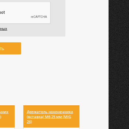
нных
ть
чник
Держатель наконечника
Вставка под након
)
(вставка) M6 25 мм (MIG
M8 28мм (MS 36) ICU
26)
Сварог