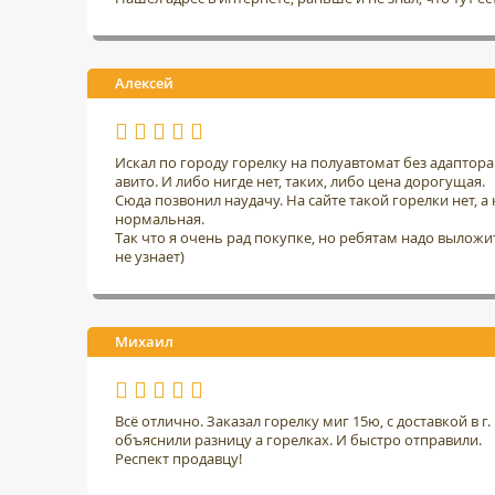
Алексей
Искал по городу горелку на полуавтомат без адаптор
авито. И либо нигде нет, таких, либо цена дорогущая.
Сюда позвонил наудачу. На сайте такой горелки нет, а н
нормальная.
Так что я очень рад покупке, но ребятам надо выложить
не узнает)
Михаил
Всё отлично. Заказал горелку миг 15ю, с доставкой в 
объяснили разницу а горелках. И быстро отправили.
Респект продавцу!