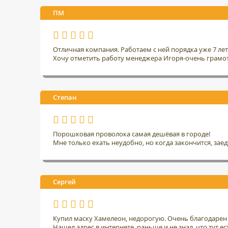
ПМ
Отличная компания. Работаем с ней порядка уже 7 ле
Хочу отметить работу менеджера Игоря-очень грамо
Степан
Порошковая проволока самая дешёвая в городе!
Мне только ехать неудобно, но когда закончится, заед
Сергей
Купил маску Хамелеон, недорогую. Очень благодарен 
Нашел адрес в интернете, раньше и не знал, что тут ес