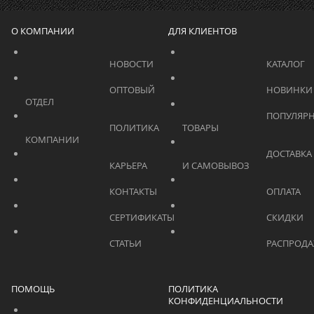
О КОМПАНИИ
ДЛЯ КЛИЕНТОВ
			    		НОВОСТИ			    	
			    		ОПТОВЫЙ 
ОТДЕЛ			    	
			    		ПОПУЛЯРНЫЕ 
			    		ПОЛИТИКА 
ТОВАРЫ			    	
КОМПАНИИ			    	
			    		ДОСТАВКА 
			    		КАРЬЕРА			    	
И САМОВЫВОЗ	
			    		КОНТАКТЫ			    	
			    		СЕРТИФИКАТЫ			    	
			    		СТАТЬИ			    	
ПОМОЩЬ
ПОЛИТИКА
КОНФИДЕНЦИАЛЬНОСТИ