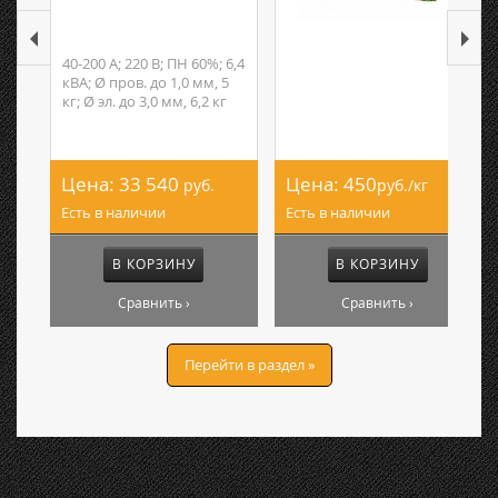
40-200 А; 220 В; ПН 60%; 6,4
кВА; Ø пров. до 1,0 мм, 5
кг; Ø эл. до 3,0 мм, 6,2 кг
Цена:
33 540
Цена:
450
руб.
руб./кг
Есть в наличии
Есть в наличии
В КОРЗИНУ
В КОРЗИНУ
Сравнить ›
Сравнить ›
Перейти в раздел »