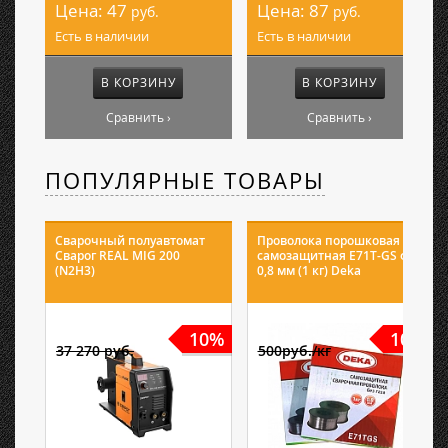
Цена:
47
Цена:
87
руб.
руб.
Есть в наличии
Есть в наличии
В КОРЗИНУ
В КОРЗИНУ
Сравнить ›
Сравнить ›
ПОПУЛЯРНЫЕ ТОВАРЫ
Сварочный полуавтомат
Проволока порошковая
Сварог REAL MIG 200
самозащитная E71T-GS ф
(N2H3)
0,8 мм (1 кг) Deka
10%
10%
37 270 руб.
500руб./кг