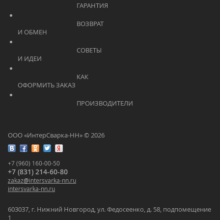
			    		ГАРАНТИЯ			    	
			    		ВОЗВРАТ 
И ОБМЕН			    	
			    		СОВЕТЫ 
И ИДЕИ			    	
			    		КАК 
ОФОРМИТЬ ЗАКАЗ			    	
			    		ПРОИЗВОДИТЕЛИ			    	
ООО «ИнтерСварка-НН» © 2026
+7 (960) 160-00-50
+7 (831) 214-60-80
zakaz
@
intersvarka-nn.ru
intersvarka-nn.ru
603037, г. Нижний Новгород, ул. Федосеенко, д. 58, подпомещение
1