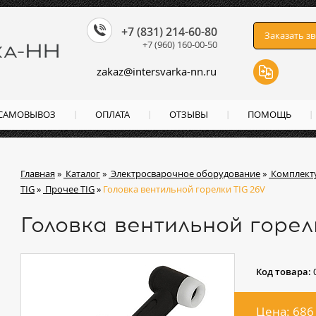
+7 (831) 214-60-80
Заказать з
+7 (960) 160-00-50
zakaz
@
intersvarka-nn.ru
 САМОВЫВОЗ
ОПЛАТА
ОТЗЫВЫ
ПОМОЩЬ
Главная
»
Каталог
»
Электросварочное оборудование
»
Комплект
TIG
»
Прочее TIG
»
Головка вентильной горелки TIG 26V
Головка вентильной горел
Код товара:
Цена: 686