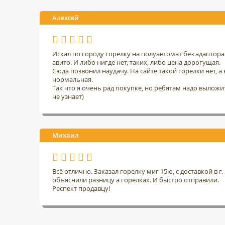
Алексей
Искал по городу горелку на полуавтомат без адаптор
авито. И либо нигде нет, таких, либо цена дорогущая.
Сюда позвонил наудачу. На сайте такой горелки нет, а н
нормальная.
Так что я очень рад покупке, но ребятам надо выложить
не узнает)
Михаил
Всё отлично. Заказал горелку миг 15ю, с доставкой в 
объяснили разницу а горелках. И быстро отправили.
Респект продавцу!