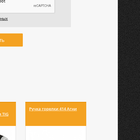
нных
ть
Ручка горелки 414 Агни
Переходник 1/8-М1
 TIG
IZT5681 Сварог